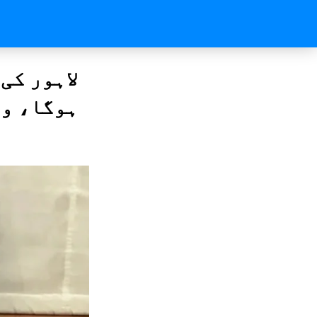
لاہور کی
ہوگا، وز