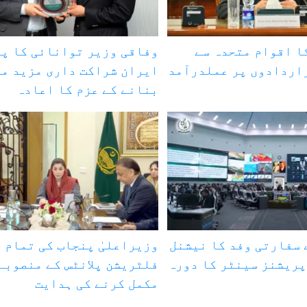
ا اقوام متحدہ سے
وفاقی وزیر توانائی کا پ
اردادوں پر عملدرآمد
ایران شراکت داری مزید م
بنانے کے عزم کا اعادہ
ے سفارتی وفد کا نیشنل
وزیراعلیٰ پنجاب کی تمام 
ریشنز سینٹر کا دورہ
فلٹریشن پلانٹس کے منصوبے
مکمل کرنے کی ہدایت