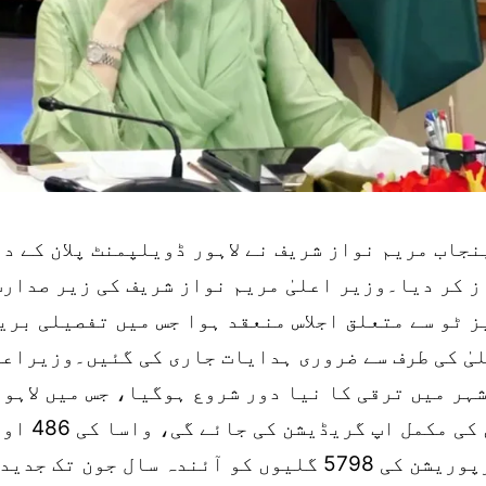
نجاب مریم نواز شریف نے لاہور ڈویلپمنٹ پلان کے د
 کر دیا۔وزیر اعلیٰ مریم نواز شریف کی زیر صدارت
 ٹو سے متعلق اجلاس منعقد ہوا جس میں تفصیلی بری
یٰ کی طرف سے ضروری ہدایات جاری کی گئیں۔وزیراعلی
شہر میں ترقی کا نیا دور شروع ہوگیا، جس میں لاہور
6,284 گلیوں کی مکمل اپ
میونسپل کارپوریشن کی 5798 گلیوں کو آئندہ سال جون ت