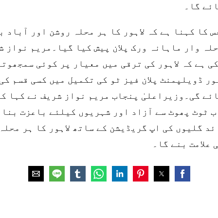
ائے گا۔
س کا کہنا ہے کہ لاہور کا ہر محلہ روشن اور آباد 
حلہ وار ماہانہ ورک پلان پیش کیا گیا۔مریم نواز ش
ی ہے کہ لاہور کی ترقی میں معیار پر کوئی سمجھوت
ہور ڈویلپمنٹ پلان فیز ٹو کی تکمیل میں کسی قسم کی
ئے گی۔وزیراعلیٰ پنجاب مریم نواز شریف نے کہا کہ 
ب ٹوٹ پھوٹ سے آزاد اور شہریوں کیلئے باعزت بنای
ائد گلیوں کی اپ گریڈیشن کے ساتھ لاہور کا ہر محلہ
 علامت بنے گا۔