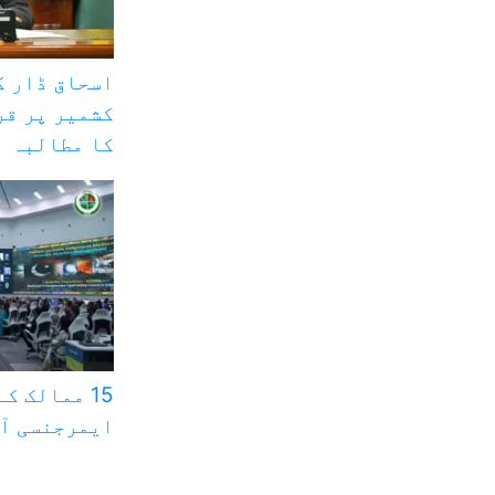
اسحاق ڈار ک
کشمیر پر قر
کا مطالبہ
15 ممالک ک
ایمرجنسی آپ