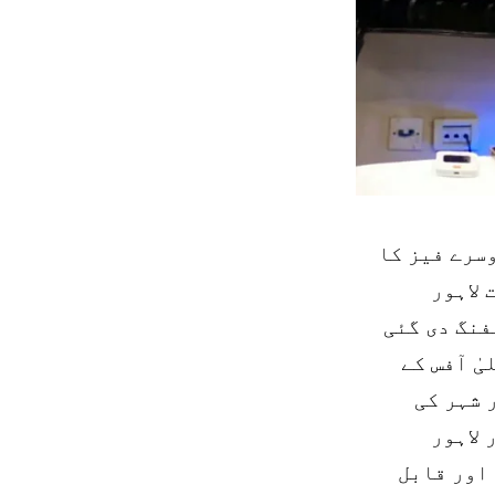
وسرے فیز کا
 لاہور
فنگ دی گئی
ٰ آفس کے
 شہر کی
 گریڈیشن کی جائے گی، واسا کی 486 اور لاہور
ک جدید اور قابل