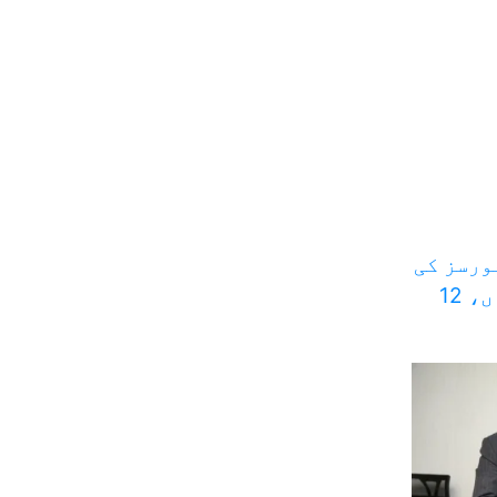
ورسز کی
دو انٹیلی جنس کارروائیاں، 12