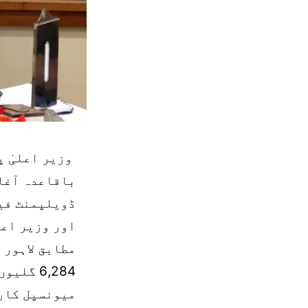
وزیر اعلیٰ پ
باقاعدہ آغاز
ڈویلپمنٹ فیز
اور وزیر اعل
مطابق لاہور 