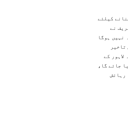
بنانے کیلئے
ریف نے
ہ نہیں ہوگا
 تاخیر
لاہور کے
ا جائے گا،
 رہائش