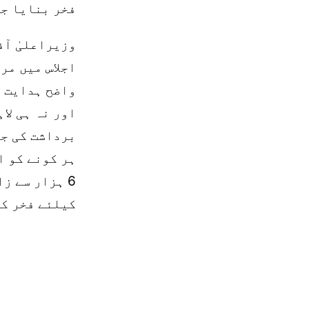
فخر بنایا ج
وزیراعلیٰ آف
اجلاس میں مر
واضح ہدایت ک
اور نہ ہی لا
برداشت کی جا
ہر کونے کو ا
6 ہزار سے ز
کیلئے فخر کی