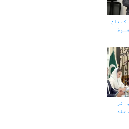
اکستان
ضبوط
واٹر
 جلد