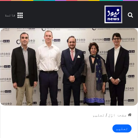
تلاش کیجیے
قائمة
صفحۂ اوّل
/
تعلیم
تعلیم