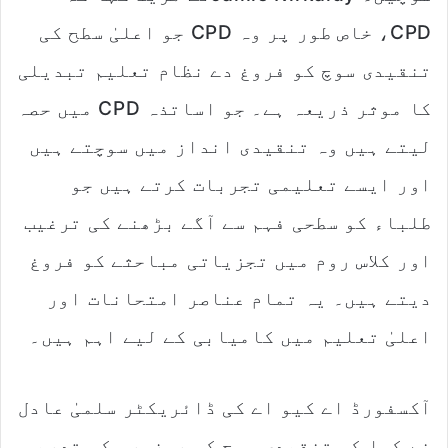
CPD، خاص طور پر وہ CPD جو اعلیٰ سطح کی
تنقیدی سوچ کو فروغ دے نظام تعلیم تبدیلی
کا موثر ذریعہ ہے۔ جو اساتذہ CPD میں حصہ
لیتے ہیں وہ تنقیدی انداز میں سوچتے ہیں
اور ایسے تعلیمی تجربات کرتے ہیں جو
طلباء کو سطحی فہم سے آگے بڑھنے کی ترغیب
اور کلاس روم میں تجزیاتی مباحثے کو فروغ
دیتے ہیں۔ یہ تمام عناصر امتحانات اور
اعلیٰ تعلیم میں کامیابی کے لیے اہم ہیں۔
آکسفورڈ اے کیو اے کی ڈائریکٹر سلمیٰ عادل
نے کہا کہ تنقیدی سوچ کو روزمرہ کی تدریس