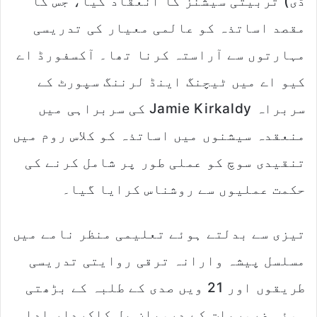
ڈی) تربیتی سیشنز کا انعقاد کیا، جس کا
i
l
مقصد اساتذہ کو عالمی معیار کی تدریسی
مہارتوں سے آراستہ کرنا تھا۔ آکسفورڈ اے
کیو اے میں ٹیچنگ اینڈ لرننگ سپورٹ کے
سربراہ Jamie Kirkaldy کی سربراہی میں
منعقدہ سیشنوں میں اساتذہ کو کلاس روم میں
تنقیدی سوچ کو عملی طور پر شامل کرنے کی
حکمت عملیوں سے روشناس کرایا گیا۔
تیزی سے بدلتے ہوئے تعلیمی منظر نامے میں
مسلسل پیشہ وارانہ ترقی روایتی تدریسی
طریقوں اور 21 ویں صدی کے طلبہ کے بڑھتی
ہوئی ضروریات کے درمیان پل کاکردار ادا