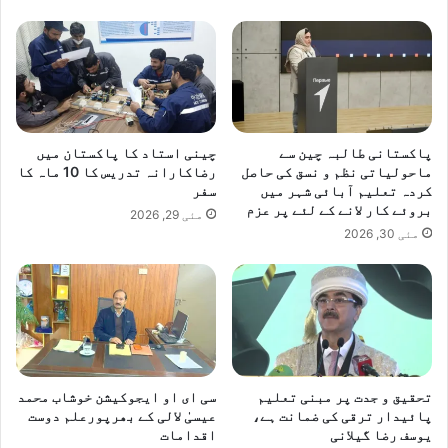
پاکستانی طالبہ چین سے
چینی استاد کا پاکستان میں
ماحولیاتی نظم و نسق کی حاصل
رضاکارانہ تدریس کا 10 ماہ کا
کردہ تعلیم آبائی شہر میں
سفر
بروئے کار لانے کے لئے پر عزم
مئی 29, 2026
مئی 30, 2026
تحقیق و جدت پر مبنی تعلیم
سی ای او ایجوکیشن خوشاب محمد
پائیدار ترقی کی ضمانت ہے،
عیسیٰ لالی کے بھرپورعلم دوست
یوسف رضا گیلانی
اقدامات