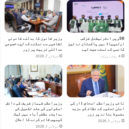
ر
ک
ل
ی
ن
ن
​56ویں انٹرنیشنل فزکس
وزیر قانون کا بدلتے قانونی
گ
اولمپیاڈ میں پاکستان نے تین
تقاضوں سے نمٹنے کے لیے خصوصی
خ
کانسی کے تمغے جیت لیے
عدالتی تربیت پر زور
ت
4 ہفتے پہلے
جولائی 7, 2026
م
ک
ر
ن
ے
ک
ی
ا
نائب وزیراعظم اسحاق ڈار کی
وزیراعظم شہباز شریف کی دانش
پ
اعلیٰ تعلیم کے نظام کو مزید
اسکولوں کی جلد تکمیل کی
ی
مضبوط بنانے پر زور
ہدایت، مظفرآباد میں ٹیک
ل
کیمپس قائم کرنے کا اعلان
جولائی 1, 2026
جولائی 1, 2026