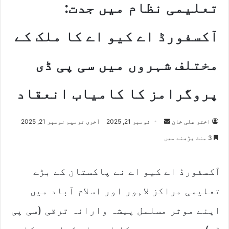
تعلیمی نظام میں جدت:
آکسفورڈ اے کیو اے کا ملک کے
مختلف شہروں میں سی پی ڈی
پروگرامز کا کامیاب انعقاد
اختر علی خان
S
نومبر 21, 2025
آخری ترمیم نومبر 21, 2025
e
3 منٹ پڑھنے میں
n
d
آکسفورڈ اے کیو اے نے پاکستان کے بڑے
a
n
تعلیمی مراکز لاہور اور اسلام آباد میں
e
m
اپنے موثر مسلسل پیشہ وارانہ ترقی (سی پی
a