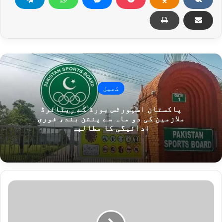
کھیل
پاکستان اسپورٹس بورڈ کے ریٹائرڈ
ملازمین کی دو ماہ سے پنشن بند، فوری
ادائیگی کا مطالبہ
و
ف
ا
ق