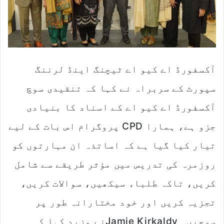
آکسفورڈ اے کیو اے ٹیچنگ اینڈ لرننگ
سپورٹ کے سربراہ نے کہا کہ تنقیدی سوچ
آکسفورڈ اے کیو اے کے اسناد کا بنیادی
جزو ہے، ہمارا CPD پروگرام اس بات کے لیے
تیار کیا گیا ہے کہ اساتذہ ان مہارتوں کو
روزمرہ کی تدریس میں مؤثر طریقے سے شامل
کریں، تاکہ طلباء سیکھیں، سوالات کریں،
تجزیہ کریں اور خود مختارانہ طور پر
سوچیں۔ Jamie Kirkaldyنے مزید کہا کہ