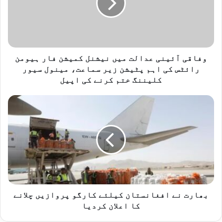
ی
آ
ئ
ی
ن
ی
وفاقی آئینی عدالت میں نیشنل کمیشن فار ہیومن
ع
رائٹس کی اہم پٹیشن زیر سماعت، مینول سیور
د
کلیننگ ختم کرنے کی اپیل
ا
ل
ب
ت
ھ
م
ا
ی
ر
ں
ت
ن
ن
ی
ے
ش
ا
ن
ف
ل
غ
بھارت نے افغانستان کیلئے کارگو پروازیں چلانے
ک
ا
کا اعلان کردیا
م
ن