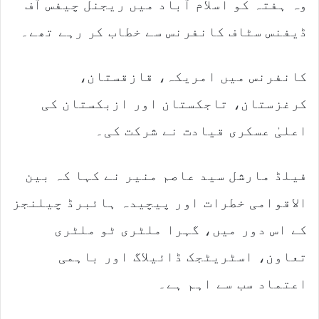
وہ ہفتہ کو اسلام آباد میں ریجنل چیفس آف
ڈیفنس سٹاف کانفرنس سے خطاب کر رہے تھے۔
کانفرنس میں امریکہ، قازقستان،
کرغزستان، تاجکستان اور ازبکستان کی
اعلیٰ عسکری قیادت نے شرکت کی۔
فیلڈ مارشل سید عاصم منیر نے کہا کہ بین
الاقوامی خطرات اور پیچیدہ ہائبرڈ چیلنجز
کے اس دور میں، گہرا ملٹری ٹو ملٹری
تعاون، اسٹریٹجک ڈائیلاگ اور باہمی
اعتماد سب سے اہم ہے۔