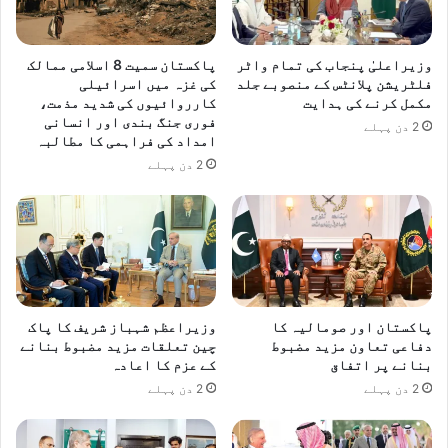
ص
ل
ک
وزیراعلیٰ پنجاب کی تمام واٹر
پاکستان سمیت 8 اسلامی ممالک
ر
فلٹریشن پلانٹس کے منصوبے جلد
کی غزہ میں اسرائیلی
ک
مکمل کرنے کی ہدایت
کارروائیوں کی شدید مذمت،
فوری جنگ بندی اور انسانی
ے
2 دن پہلے
امداد کی فراہمی کا مطالبہ
ت
ا
2 دن پہلے
ر
ی
خ
ر
ق
م
ک
پاکستان اور صومالیہ کا
وزیراعظم شہباز شریف کا پاک
ر
دفاعی تعاون مزید مضبوط
چین تعلقات مزید مضبوط بنانے
د
بنانے پر اتفاق
کے عزم کا اعادہ
ی
2 دن پہلے
2 دن پہلے