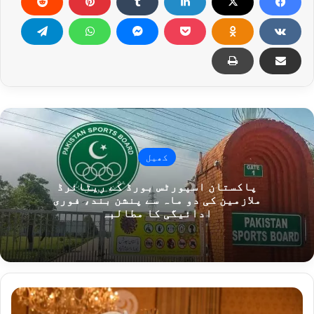
کھیل
پاکستان اسپورٹس بورڈ کے ریٹائرڈ
ملازمین کی دو ماہ سے پنشن بند، فوری
ادائیگی کا مطالبہ
پ
ا