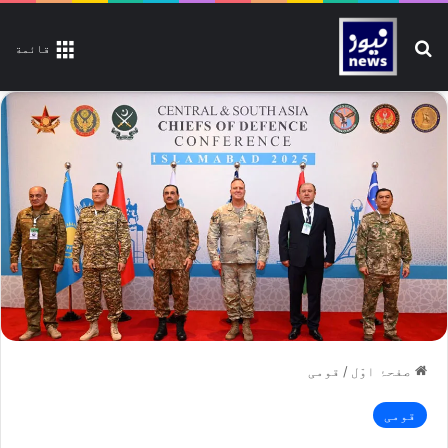
تلاش کیجیے
قائمة
صفحۂ اوّل
/
قومی
قومی