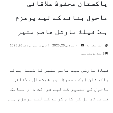
پاکستان محفوظ علاقائی
ماحول بنانے کے لیے پرعزم
ہے: فیلڈ مارشل عاصم منیر
اختر علی خان
S
جولائی 26, 2025
آخری ترمیم جولائی 26, 2025
e
3 منٹ پڑھنے میں
n
d
فیلڈ مارشل سید عاصم منیر کا کہنا ہے کہ
a
n
پاکستان ایک محفوظ اور خوشحال علاقائی
e
m
ماحول کی تعمیر کے لیے شراکت دار ممالک
a
کے ساتھ مل کر کام کرنے کے لیے پرعزم ہے۔
i
l