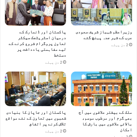
وزیراعظم شہباز شریف سعودی
پاکستان اور ڈنمارک کے
عرب کے شہر جدہ پہنچ گئے
درمیان اسٹریٹجک سیکٹر
تعاون پروگرام شروع کرنے کے
2 دن پہلے
لیے مفاہمتی یادداشت پر
دستخط
2 دن پہلے
ملک کے بیشتر علاقوں میں آج
پاکستان اور جاپان کا بنیادی
بھی گرم اور مرطوب موسم،
شعبوں میں تعاون کے نئے مواقع
بالائی علاقوں میں بارش کا
تلاش کرنے پر اتفاق
امکان
2 دن پہلے
2 دن پہلے