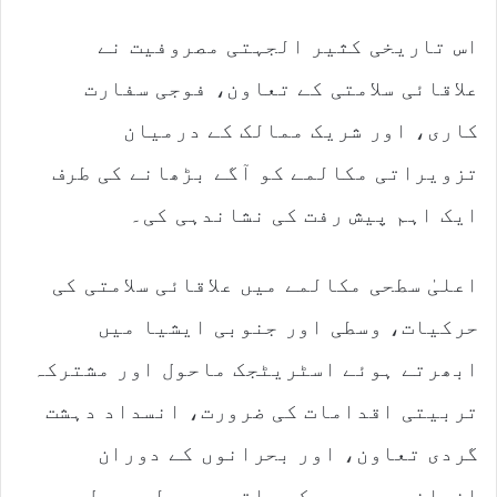
اس تاریخی کثیر الجہتی مصروفیت نے
علاقائی سلامتی کے تعاون، فوجی سفارت
کاری، اور شریک ممالک کے درمیان
تزویراتی مکالمے کو آگے بڑھانے کی طرف
ایک اہم پیش رفت کی نشاندہی کی۔
اعلیٰ سطحی مکالمے میں علاقائی سلامتی کی
حرکیات، وسطی اور جنوبی ایشیا میں
ابھرتے ہوئے اسٹریٹجک ماحول اور مشترکہ
تربیتی اقدامات کی ضرورت، انسداد دہشت
گردی تعاون، اور بحرانوں کے دوران
انسانی ہمدردی کے ساتھ مربوط ردعمل پر