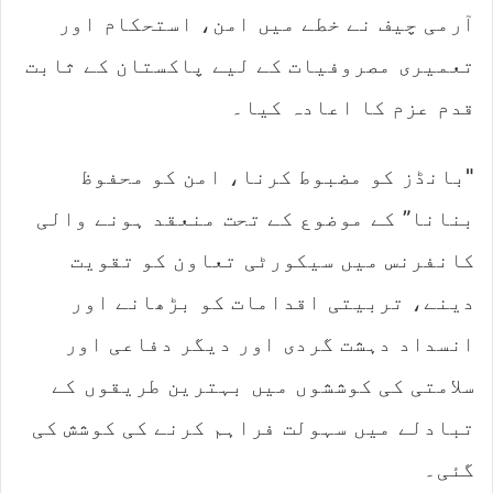
آرمی چیف نے خطے میں امن، استحکام اور
تعمیری مصروفیات کے لیے پاکستان کے ثابت
قدم عزم کا اعادہ کیا۔
"بانڈز کو مضبوط کرنا، امن کو محفوظ
بنانا” کے موضوع کے تحت منعقد ہونے والی
کانفرنس میں سیکورٹی تعاون کو تقویت
دینے، تربیتی اقدامات کو بڑھانے اور
انسداد دہشت گردی اور دیگر دفاعی اور
سلامتی کی کوششوں میں بہترین طریقوں کے
تبادلے میں سہولت فراہم کرنے کی کوشش کی
گئی۔