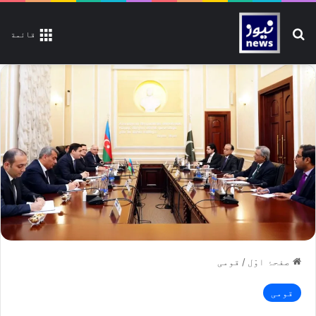
تلاش کیجیے
قائمة
صفحۂ اوّل
/
قومی
قومی