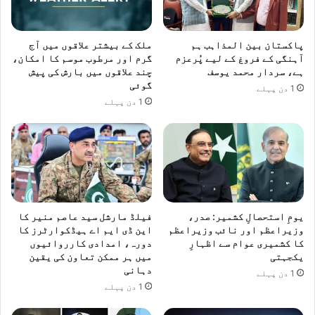
ن
ک
ی
پاکستان بین المذاہب ہم
ملک کے بیشتر علاقوں میں آج
م
آہنگی کے فروغ کے لیے پُرعزم
گرم اور مرطوب موسم کا امکان،
ع
ہے، سردار محمد یوسف
چند علاقوں میں بارش کی پیش
ی
گوئی
1 دن پہلے
ش
1 دن پہلے
ت
م
ی
ں
ن
م
ا
ی
یومِ استحصالِ کشمیر: صدر،
فیلڈ مارشل سید عاصم منیر کا
ا
وزیراعظم اور نائب وزیراعظم
این ڈی ایم اے ہیڈکوارٹرز کا
ں
کا کشمیری عوام سے اظہارِ
دورہ، امدادی کارروائیوں
ت
یکجہتی
میں ہر ممکن تعاون کی یقین
ر
دہانی
1 دن پہلے
ق
1 دن پہلے
ی