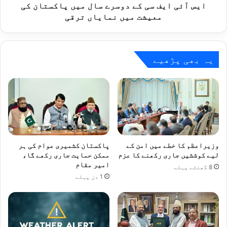
و
س
ایس آئی ایف سی کے دوسرے سال میں پاکستان کی
ر
ی
معیشت میں نمایاں ترقی
ٹ
ک
ی
ے
ت
د
ع
و
یہ بھی پڑھیے
ا
س
و
ر
ن
ے
ب
س
ڑ
ا
ھ
ل
ا
م
ن
ی
وزیراعظم کا خطے میں امن کے
پاکستان کشمیری عوام کی ہر
ے
ں
لیے کوششیں جاری رکھنے کا عزم
ممکن حمایت جاری رکھے گا،
ک
امیر مقام
پ
8 گھنٹے پہلے
ا
ا
1 دن پہلے
ع
ک
ز
س
م
ت
ا