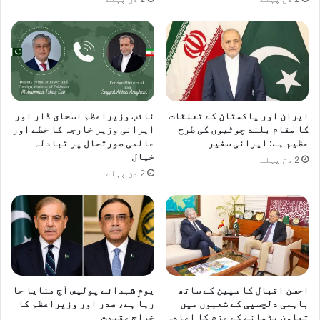
ایران اور پاکستان کے تعلقات
نائب وزیراعظم اسحاق ڈار اور
کا مقام بلند چوٹیوں کی طرح
ایرانی وزیر خارجہ کا خطے اور
عظیم ہے: ایرانی سفیر
عالمی صورتحال پر تبادلہ
خیال
2 دن پہلے
2 دن پہلے
احسن اقبال کا سپین کے ساتھ
یومِ شہدائے پولیس آج منایا جا
باہمی دلچسپی کے شعبوں میں
رہا ہے، صدر اور وزیراعظم کا
تعاون بڑھانے کے عزم کا اعادہ
خراجِ عقیدت