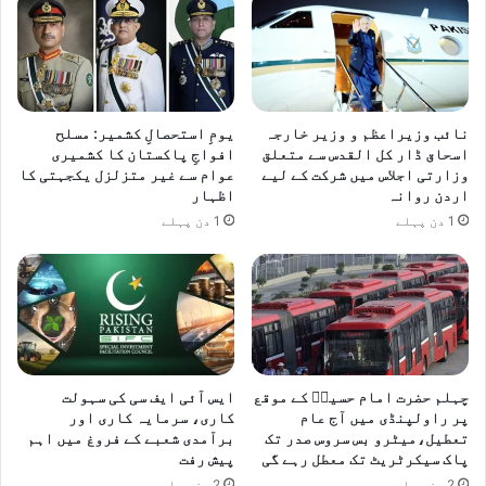
نائب وزیراعظم و وزیر خارجہ
یومِ استحصالِ کشمیر: مسلح
اسحاق ڈار کل القدس سے متعلق
افواجِ پاکستان کا کشمیری
وزارتی اجلاس میں شرکت کے لیے
عوام سے غیر متزلزل یکجہتی کا
اردن روانہ
اظہار
1 دن پہلے
1 دن پہلے
چہلم حضرت امام حسینؓ کے موقع
ایس آئی ایف سی کی سہولت
پر راولپنڈی میں آج عام
کاری، سرمایہ کاری اور
تعطیل،میٹرو بس سروس صدر تک
برآمدی شعبے کے فروغ میں اہم
پاک سیکرٹریٹ تک معطل رہے گی
پیش رفت
2 دن پہلے
2 دن پہلے