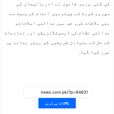
کی گئی۔وزیر قانون نے آذربائیجان کی
سپریم کورٹ کے چیئرمین انعام کریموف سے
بھی ملاقات کی، جس میں عدالتی اصلاحات،
عدالتی نظام کی ڈیجیٹلائزیشن اور تنازعات
کے حل کے متبادل طریقوں کو بہتر بنانے پر
غور کیا گیا۔
URL کاپی کریں