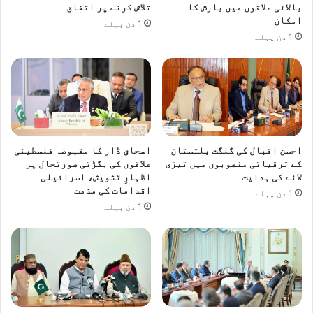
بالائی علاقوں میں بارش کا
تلاش کرنے پر اتفاق
و
ش
امکان
1 دن پہلے
ز
م
1 دن پہلے
ی
ی
ر
ر
م
ک
ذ
ا
ہ
د
ب
و
ی
ر
ا
ہ
احسن اقبال کی گلگت بلتستان
اسحاق ڈار کا مقبوضہ فلسطینی
م
کے ترقیاتی منصوبوں میں تیزی
علاقوں کی بگڑتی صورتحال پر
و
لانے کی ہدایت
اظہارِ تشویش، اسرائیلی
ر
اقدامات کی مذمت
1 دن پہلے
س
1 دن پہلے
ر
د
ا
ر
م
ح
م