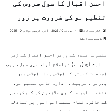
احسن اقبال کا سول سروس کی
تنظیم نو کی ضرورت پر زور
اختر علی خان
S
جولائی 10, 2025
آخری ترمیم جولائی 10, 2025
e
پڑھنے میں ۱ منٹ
n
d
منصوبہ بندی کے وزیر احسن اقبال کے زیر
a
n
صدارت آج (بدھ) کواسلام آباد میں سول سروس
e
m
اصلاحات کمیٹی کا اجلاس ہوا ۔اجلاس میں
a
بھرتی ، تربیت ، ادارہ جاتی تنظیم نو،
i
l
تنخواہ اور سرکاری ملازمین کی کارکردگی
کے جائزہ نظام سمیت اہم امور پر تبادلہ