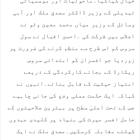
خیال کیاگیا۔ماحولیات اور موسمیاتی
تبدیلی کے وزیر ڈاکٹر مصدق ملک اور آبی
وسائل کے وزیر میاں محمد معین وٹو نے
اجلاس میں شرکت کی ۔احسن اقبال نے سول
سروس کو اس طرح سے منظم کرنے کی ضرورت پر
زوردیا جو افسران کو ابتدائی سروس
ریکارڈ کے بجائے کارکردگی کے ذریعے
امتیاز حیثیت کے قابل بنائے۔انہوں نے
کہاکہ ایک حکمت عملی وضع کی جانی چاہیے
جس کے تحت اعلیٰ سطح پر بہترین صلاحیتوں کے
حامل افسر میرٹ کی بنیاد پر کلیدی عہدوں
کیلئے مقابلہ کرسکیں۔مصدق ملک نے ایک