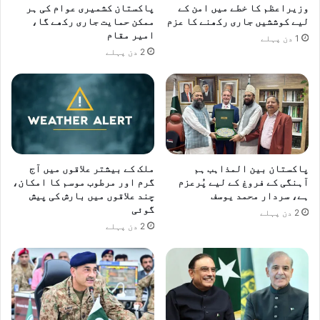
د
وزیراعظم کا خطے میں امن کے
پاکستان کشمیری عوام کی ہر
لیے کوششیں جاری رکھنے کا عزم
ممکن حمایت جاری رکھے گا،
ی
امیر مقام
و
1 دن پہلے
س
2 دن پہلے
ف
پاکستان بین المذاہب ہم
ملک کے بیشتر علاقوں میں آج
آہنگی کے فروغ کے لیے پُرعزم
گرم اور مرطوب موسم کا امکان،
ہے، سردار محمد یوسف
چند علاقوں میں بارش کی پیش
گوئی
2 دن پہلے
2 دن پہلے