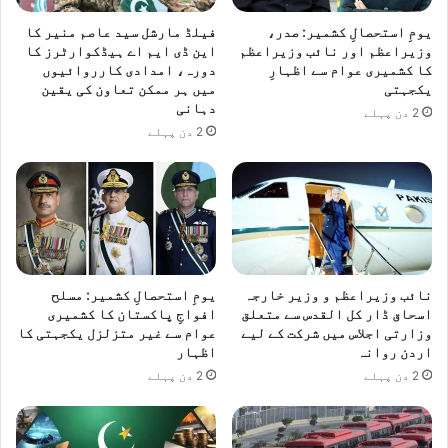
یومِ استحصالِ کشمیر: صدر،
فیلڈ مارشل سید عاصم منیر کا
وزیراعظم اور نائب وزیراعظم
این ڈی ایم اے ہیڈکوارٹرز کا
کا کشمیری عوام سے اظہارِ
دورہ، امدادی کارروائیوں
یکجہتی
میں ہر ممکن تعاون کی یقین
دہانی
2 دن پہلے
2 دن پہلے
نائب وزیراعظم و وزیر خارجہ
یومِ استحصالِ کشمیر: مسلح
اسحاق ڈار کل القدس سے متعلق
افواجِ پاکستان کا کشمیری
وزارتی اجلاس میں شرکت کے لیے
عوام سے غیر متزلزل یکجہتی کا
اردن روانہ
اظہار
2 دن پہلے
2 دن پہلے