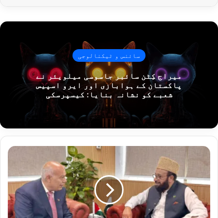
سائنس و ٹیکنالوجی
میراج کِٹن سائبر جاسوسی میلویئر نے
پاکستان کے ہوابازی اور ایرو اسپیس
شعبے کو نشانہ بنایا: کیسپرسکی
ا
س
ر
ا
ئ
ی
ل