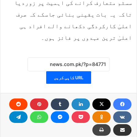
سسٹم متعارف کرانے کی اہمیت پر زوردیا
تاکہ یہ بات یقینی بنائی جاسکے کہ صرف
اعلیٰ کارکردگی دکھانے والے افراد ہی
اعلیٰ ترین عہدوں پر فائز ہوں۔
URL کاپی کریں