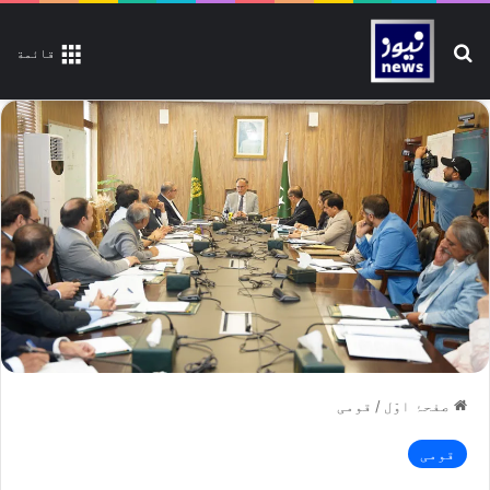
تلاش کیجیے
قائمة
صفحۂ اوّل
/
قومی
قومی