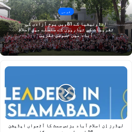
قومی
انڈونیشیا کے 81ویں یومِ آزادی کی
تقریبات کی تیاریوں کے سلسلے میں اسلام
آباد میں خصوصی تقریب
ل
ی
ڈ
ر
ز
اِ
ن
ا
س
ل
لیڈرز اِن اسلام آباد بزنس سمٹ کا آٹھواں ایڈیشن
ا