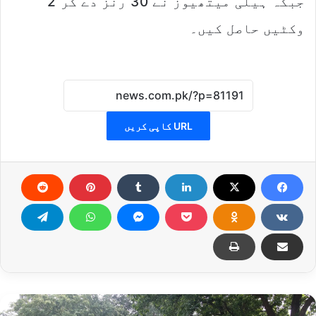
جبکہ ہیلی میتھیوز نے 30 رنز دے کر 2
وکٹیں حاصل کیں۔
URL کاپی کریں