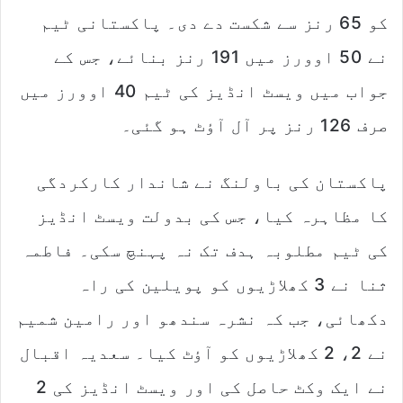
a
کو 65 رنز سے شکست دے دی۔ پاکستانی ٹیم
i
l
نے 50 اوورز میں 191 رنز بنائے، جس کے
جواب میں ویسٹ انڈیز کی ٹیم 40 اوورز میں
صرف 126 رنز پر آل آؤٹ ہو گئی۔
پاکستان کی باولنگ نے شاندار کارکردگی
کا مظاہرہ کیا، جس کی بدولت ویسٹ انڈیز
کی ٹیم مطلوبہ ہدف تک نہ پہنچ سکی۔ فاطمہ
ثنا نے 3 کھلاڑیوں کو پویلین کی راہ
دکھائی، جب کہ نشرہ سندھو اور رامین شمیم
نے 2، 2 کھلاڑیوں کو آؤٹ کیا۔ سعدیہ اقبال
نے ایک وکٹ حاصل کی اور ویسٹ انڈیز کی 2