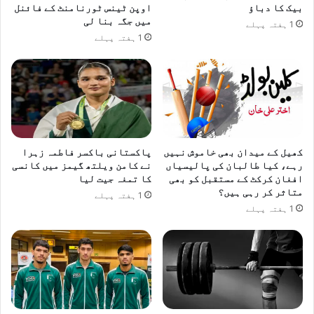
بیک کا دباؤ
اوپن ٹینس ٹورنامنٹ کے فائنل
میں جگہ بنا لی
1 ہفتہ پہلے
1 ہفتہ پہلے
کھیل کے میدان بھی خاموش نہیں
پاکستانی باکسر فاطمہ زہرا
رہے، کیا طالبان کی پالیسیاں
نے کامن ویلتھ گیمز میں کانسی
افغان کرکٹ کے مستقبل کو بھی
کا تمغہ جیت لیا
متاثر کر رہی ہیں؟
1 ہفتہ پہلے
1 ہفتہ پہلے