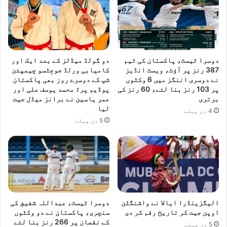
ا
م
و
د
ر
ا
ج
دوسرا ٹیسٹ، پاکستان کی ٹیم
دو گولڈ میڈلز کے بعد ایک اور
ہ
387 رنز پر آؤٹ، ویسٹ انڈیز
کامیابی ورلڈ جوجِٹسو چیمپئن
نے دوسری اننگز میں 6 وکٹوں
شپ کے دوسرے روز بھی پاکستان
پر 103 رنز بنا لئے، 60 رنز کی
پوڈیم پر؛ محمد یوسف علی اور
برتری
عمر یاسین نے برانز میڈل جیت
لیا
4 دن پہلے
5 دن پہلے
الیگزینڈرا ایالا نے واشنگٹن
دوسرا ٹیسٹ، عبداللہ شفیق کی
اوپن جیت کر تاریخ رقم کر دی
سنچری، پاکستان نے دو وکٹوں
کے نقصان پر 266 رنز بنا لئے
5 دن پہلے