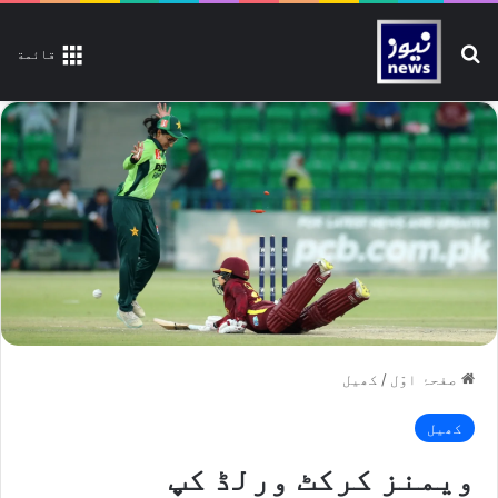
تلاش کیجیے
قائمة
صفحۂ اوّل
/
کھیل
کھیل
ویمنز کرکٹ ورلڈ کپ