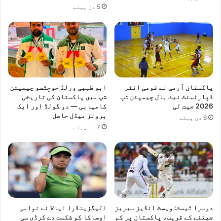
5 دن پہلے
پاکستان آرمی نے قومی انٹر
ابو ظہبی ورلڈ جوجِٹسو چیمپئن
ڈپارٹمنٹ نیٹ بال چیمپئن شپ
شپ میں پاکستان کی تاریخی
2026 جیت لی
کامیابی — دو گولڈ اور ایک
برونز میڈل حاصل
6 دن پہلے
7 دن پہلے
دوسرا ٹیسٹ: ویسٹ انڈیز سیریز
الیگزینڈرا ایالا نے نوامی
جیتنے کے قریب، پاکستان پر کم
اوساکا کو شکست دے کرڈی سی