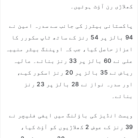
کھلاڑی رن آؤٹ ہوئیں۔
پاکستانی بیٹرز کی جانب سے سدرہ امین نے
94 بالز پر 54 رنز کے ساتھ ٹاپ سکورر کا
اعزاز حاصل کیا، جب کہ اوپننگ بیٹر منیبہ
علی نے 60 بالز پر 33 رنز بنائے۔ عالیہ
ریاض نے 35 بالز پر 20 رنز اسکور کیے،
اور سدرہ نواز نے 28 بالز پر 23 رنز
بنائے۔
ویسٹ انڈیز کی باؤلنگ میں ایفی فلیچر نے
39 رنز کے عوض 2 کھلاڑیوں کو آؤٹ کیا،