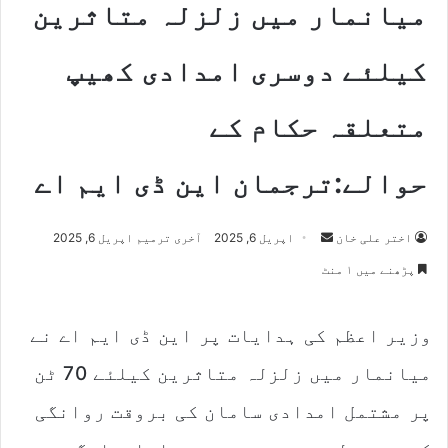
میانمار میں زلزلہ متاثرین
کیلئے دوسری امدادی کھیپ
متعلقہ حکام کے
حوالے:ترجمان این ڈی ایم اے
اختر علی خان
S
اپریل 6, 2025
آخری ترمیم اپریل 6, 2025
e
پڑھنے میں ۱ منٹ
n
d
وزیر اعظم کی ہدایات پر این ڈی ایم اے نے
a
n
میانمار میں زلزلہ متاثرین کیلئے 70 ٹن
e
m
پر مشتمل امدادی سامان کی بروقت روانگی
a