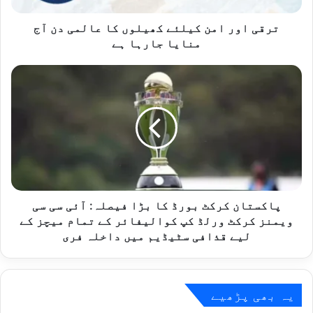
م
ن
ترقی اور امن کیلئے کھیلوں کا عالمی دن آج
ک
منایا جارہا ہے
ی
ل
پ
ئ
ا
ے
ک
ک
س
ھ
ت
ی
ا
ل
ن
و
ک
ں
ر
ک
ک
پاکستان کرکٹ بورڈ کا بڑا فیصلہ: آئی سی سی
ا
ٹ
ویمنز کرکٹ ورلڈ کپ کوالیفائر کے تمام میچز کے
ع
ب
لیے قذافی سٹیڈیم میں داخلہ فری
ا
و
ل
ر
م
ڈ
ی
ک
یہ بھی پڑھیے
د
ا