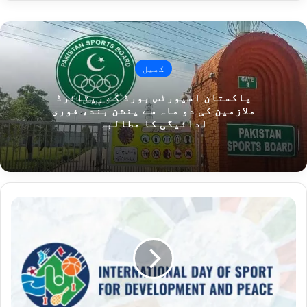
کھیل
پاکستان اسپورٹس بورڈ کے ریٹائرڈ
ملازمین کی دو ماہ سے پنشن بند، فوری
ادائیگی کا مطالبہ
ت
ر
ق
ی
ا
و
ر
ا