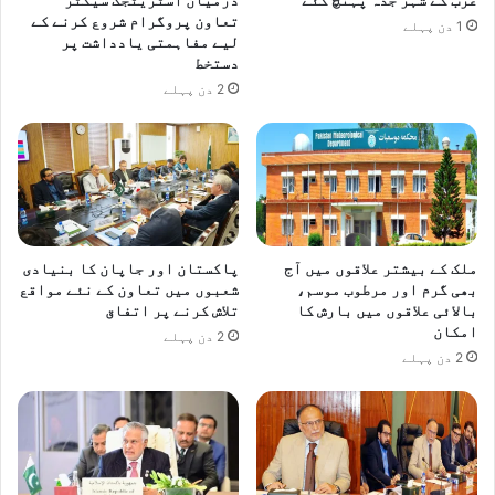
ی
تعاون پروگرام شروع کرنے کے
1 دن پہلے
م
لیے مفاہمتی یادداشت پر
م
دستخط
ی
2 دن پہلے
ں
د
ا
خ
ل
ہ
ف
ملک کے بیشتر علاقوں میں آج
پاکستان اور جاپان کا بنیادی
ر
بھی گرم اور مرطوب موسم،
شعبوں میں تعاون کے نئے مواقع
ی
بالائی علاقوں میں بارش کا
تلاش کرنے پر اتفاق
امکان
2 دن پہلے
2 دن پہلے