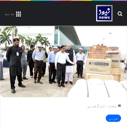
تلاش کیجیے
قائمة
صفحۂ اوّل
/
قومی
قومی