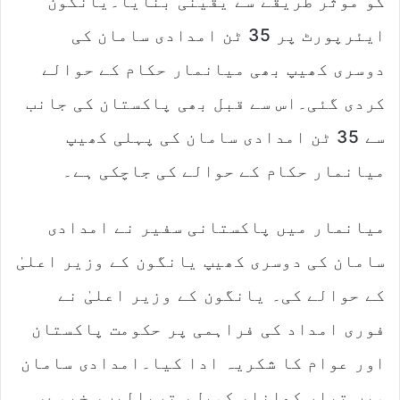
کو موثر طریقے سے یقینی بنایا۔یانگون
i
l
ایئرپورٹ پر 35 ٹن امدادی سامان کی
دوسری کھیپ بھی میانمار حکام کے حوالے
کردی گئی۔اس سے قبل بھی پاکستان کی جانب
سے 35 ٹن امدادی سامان کی پہلی کھیپ
میانمار حکام کے حوالے کی جاچکی ہے۔
میانمار میں پاکستانی سفیر نے امدادی
سامان کی دوسری کھیپ یانگون کے وزیر اعلیٰ
کے حوالے کی۔ یانگون کے وزیر اعلیٰ نے
فوری امداد کی فراہمی پر حکومت پاکستان
اور عوام کا شکریہ ادا کیا۔امدادی سامان
میں تیار کھانا، کمبل، ترپالیں، خیمے،