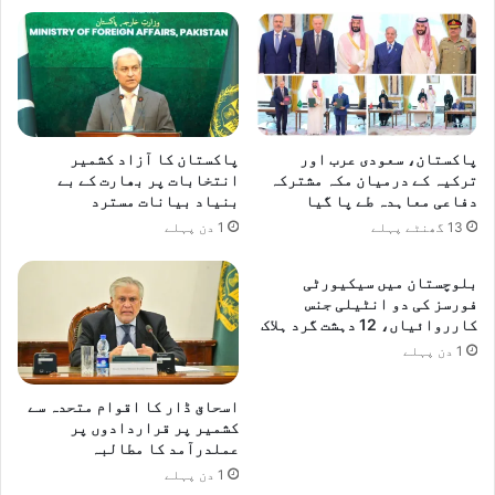
ن
ب
آ
ڑ
ج
ا
م
ف
ن
ی
ا
ص
ی
ل
پاکستان، سعودی عرب اور
پاکستان کا آزاد کشمیر
ا
ہ
ترکیہ کے درمیان مکہ مشترکہ
انتخابات پر بھارت کے بے
ج
:
دفاعی معاہدہ طے پا گیا
بنیاد بیانات مسترد
ا
آ
13 گھنٹے پہلے
1 دن پہلے
ر
ئ
ہ
ی
بلوچستان میں سیکیورٹی
ا
س
فورسز کی دو انٹیلی جنس
ہ
ی
کارروائیاں، 12 دہشت گرد ہلاک
ے
س
1 دن پہلے
ی
و
اسحاق ڈار کا اقوام متحدہ سے
ی
کشمیر پر قراردادوں پر
م
عملدرآمد کا مطالبہ
ن
1 دن پہلے
ز