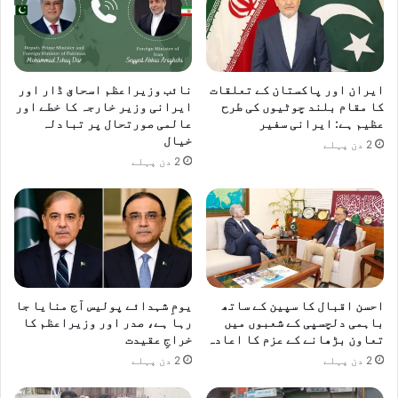
ایران اور پاکستان کے تعلقات
نائب وزیراعظم اسحاق ڈار اور
کا مقام بلند چوٹیوں کی طرح
ایرانی وزیر خارجہ کا خطے اور
عظیم ہے: ایرانی سفیر
عالمی صورتحال پر تبادلہ
خیال
2 دن پہلے
2 دن پہلے
احسن اقبال کا سپین کے ساتھ
یومِ شہدائے پولیس آج منایا جا
باہمی دلچسپی کے شعبوں میں
رہا ہے، صدر اور وزیراعظم کا
تعاون بڑھانے کے عزم کا اعادہ
خراجِ عقیدت
2 دن پہلے
2 دن پہلے