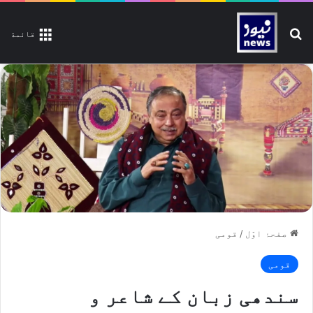
تلاش کیجیے
قائمة
صفحۂ اوّل
/
قومی
قومی
سندھی زبان کے شاعر و