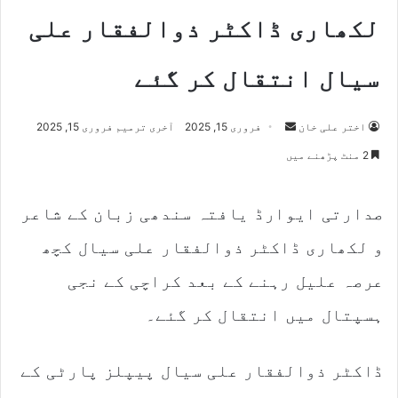
لکھاری ڈاکٹر ذوالفقار علی
سیال انتقال کر گئے
اختر علی خان
S
فروری 15, 2025
آخری ترمیم فروری 15, 2025
e
2 منٹ پڑھنے میں
n
d
صدارتی ایوارڈ یافتہ سندھی زبان کے شاعر
a
n
و لکھاری ڈاکٹر ذوالفقار علی سیال کچھ
e
m
عرصہ علیل رہنے کے بعد کراچی کے نجی
a
ہسپتال میں انتقال کر گئے۔
i
l
ڈاکٹر ذوالفقار علی سیال پیپلز پارٹی کے