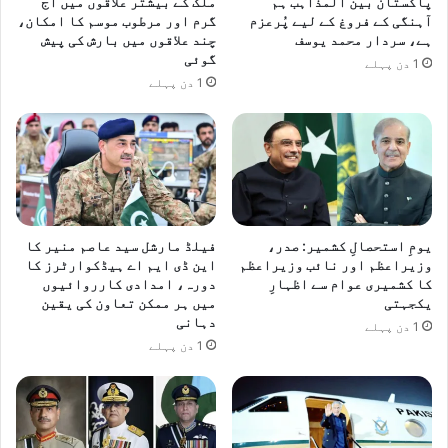
پاکستان بین المذاہب ہم
ملک کے بیشتر علاقوں میں آج
ں
ک
آہنگی کے فروغ کے لیے پُرعزم
گرم اور مرطوب موسم کا امکان،
آ
ے
ہے، سردار محمد یوسف
چند علاقوں میں بارش کی پیش
ئ
ب
گوئی
1 دن پہلے
ی
ع
1 دن پہلے
ا
د
ی
و
ف
ا
س
پ
ی
س
ک
ر
ے
و
ک
ا
یومِ استحصالِ کشمیر: صدر،
فیلڈ مارشل سید عاصم منیر کا
ر
ن
وزیراعظم اور نائب وزیراعظم
این ڈی ایم اے ہیڈکوارٹرز کا
د
ہ
کا کشمیری عوام سے اظہارِ
دورہ، امدادی کارروائیوں
ا
ہ
یکجہتی
میں ہر ممکن تعاون کی یقین
ر
و
دہانی
1 دن پہلے
ک
گ
1 دن پہلے
ی
ی
ت
ا
ع
ر
ی