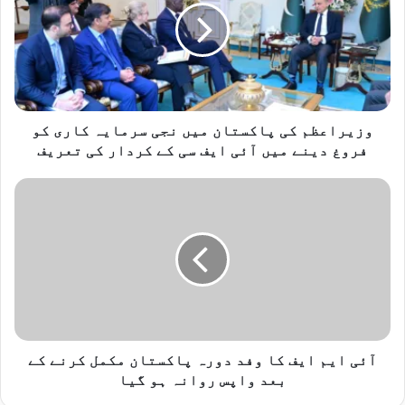
ر
ا
ع
ظ
م
ک
ی
وزیراعظم کی پاکستان میں نجی سرمایہ کاری کو
پ
فروغ دینے میں آئی ایف سی کے کردار کی تعریف
ا
ک
آ
س
ئ
ت
ی
ا
ا
ن
ی
م
م
ی
ا
ں
ی
ن
ف
ج
ک
آئی ایم ایف کا وفد دورہ پاکستان مکمل کرنے کے
ی
ا
بعد واپس روانہ ہو گیا
س
و