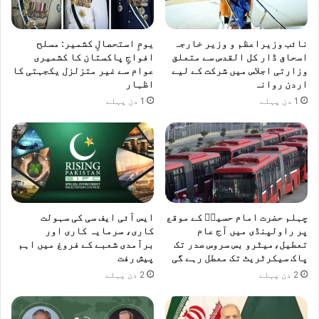
ف
نائب وزیراعظم و وزیر خارجہ
یومِ استحصالِ کشمیر: مسلح
اسحاق ڈار کل القدس سے متعلق
افواجِ پاکستان کا کشمیری
وزارتی اجلاس میں شرکت کے لیے
عوام سے غیر متزلزل یکجہتی کا
اردن روانہ
اظہار
1 دن پہلے
1 دن پہلے
چہلم حضرت امام حسینؓ کے موقع
ایس آئی ایف سی کی سہولت
پر راولپنڈی میں آج عام
کاری، سرمایہ کاری اور
تعطیل،میٹرو بس سروس صدر تک
برآمدی شعبے کے فروغ میں اہم
پاک سیکرٹریٹ تک معطل رہے گی
پیش رفت
2 دن پہلے
2 دن پہلے