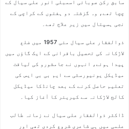
سابق رکن صوبائی اسمبلی انور علی سیال کے
چچا تھے، وہ گزشتہ دو ہفتوں کے کراچی کے
نجی ہسپتال میں زیر علاج تھے۔
ذوالفقار علی سیال مئی 1957 میں ضلع
لاڑکانہ کی تحصیل باقرانی کے ایک گاؤں میں
پیدا ہوئے، انہوں نے جامشورو کی لیاقت
میڈیکل یونیورسٹی سے ایم بی بی ایس کی
تعلیم حاصل کرنے کے بعد چانڈکا میڈیکل
کالج لاڑکانہ سے کیریئر کا آغاز کیا۔
ڈاکٹر ذوالفقار علی سیال نے زمانہ طالب
علمی میں ہی شاعری شروع کردی تھی اور