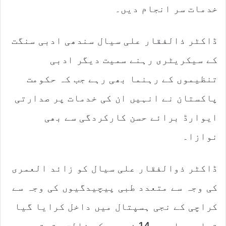
خدمات سر انجام دیں۔
ڈاکٹر ذالفقار علی سیال سندھی ادبی سنگت
کے سیکریٹری رہنے سمیت دیگر ادبی
تنظیموں کے رہنما بھی رہے جب کہ حکومت
پاکستان نے انہیں ان کی خدمات پر صدارتی
ایوارڈ برائے حسن کارکردگی سے بھی
نوازا۔
ڈاکٹر ذوالفقار علی سیال کو زائد العمری
کی وجہ سے متعدد طبی پیچیدگیوں کی وجہ سے
کراچی کے نجی ہسپتال میں داخل کرایا گیا
تھا، جہاں وہ 14 فروری کو خالق حقیقی سے