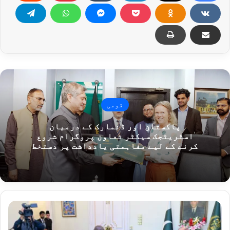
قومی
پاکستان اور ڈنمارک کے درمیان
اسٹریٹجک سیکٹر تعاون پروگرام شروع
کرنے کے لیے مفاہمتی یادداشت پر دستخط
و
ز
ی