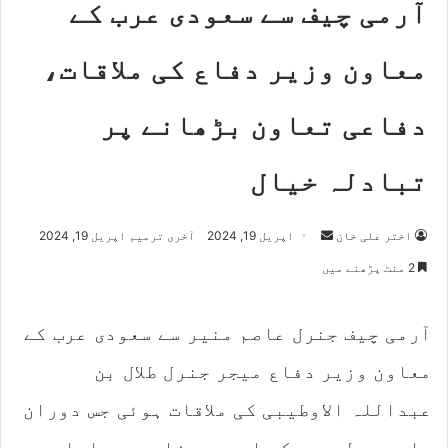
آرمی چیف سے سعودی عرب کے
معاون وزیر دفاع کی ملاقات،
دفاعی تعاون بڑھانے پر
تبادلہ خیال
اختر علی خان
S
اپریل 19, 2024
آخری ترمیم اپریل 19, 2024
e
2 منٹ پڑھنے میں
n
d
آرمی چیف جنرل عاصم منیر سے سعودی عرب کے
a
n
معاون وزیر دفاع میجر جنرل طلال بن
e
m
عبداللہ الاوطیبی کی ملاقات ہوئی جس دوران
a
باہمی دلچسپی کے امور، دفاعی پیداوار