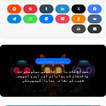
سائنس و ٹیکنالوجی
میراج کِٹن سائبر جاسوسی میلویئر نے
پاکستان کے ہوابازی اور ایرو اسپیس
شعبے کو نشانہ بنایا: کیسپرسکی