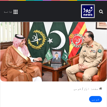
تلاش کیجیے
قائمة
صفحۂ اوّل
/
قومی
قومی