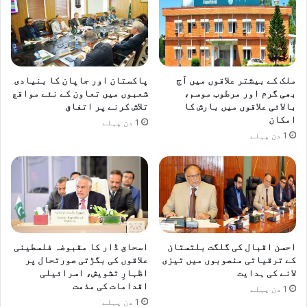
ے
ل
ک
ت
ی
ا
ص
ن
و
ا
ملک کے بیشتر علاقوں میں آج
پاکستان اور جاپان کا بنیادی
ر
و
بھی گرم اور مرطوب موسم،
شعبوں میں تعاون کے نئے مواقع
ت
ر
بالائی علاقوں میں بارش کا
تلاش کرنے پر اتفاق
ح
ل
امکان
1 دن پہلے
ا
ا
1 دن پہلے
ل
ہ
ک
و
ا
ر
ج
ک
ا
ی
ئ
ک
ز
ا
ہ
م
احسن اقبال کی گلگت بلتستان
اسحاق ڈار کا مقبوضہ فلسطینی
ل
ی
کے ترقیاتی منصوبوں میں تیزی
علاقوں کی بگڑتی صورتحال پر
ے
ا
لانے کی ہدایت
اظہارِ تشویش، اسرائیلی
ر
ب
اقدامات کی مذمت
1 دن پہلے
ہ
ی
1 دن پہلے