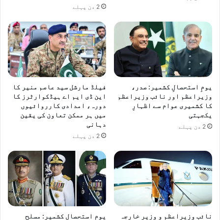
2 دن پہلے
یومِ استحصالِ کشمیر: صدر،
فیلڈ مارشل سید عاصم منیر کا
وزیراعظم اور نائب وزیراعظم
این ڈی ایم اے ہیڈکوارٹرز کا
کا کشمیری عوام سے اظہارِ
دورہ، امدادی کارروائیوں
یکجہتی
میں ہر ممکن تعاون کی یقین
دہانی
2 دن پہلے
2 دن پہلے
نائب وزیراعظم و وزیر خارجہ
یومِ استحصالِ کشمیر: مسلح