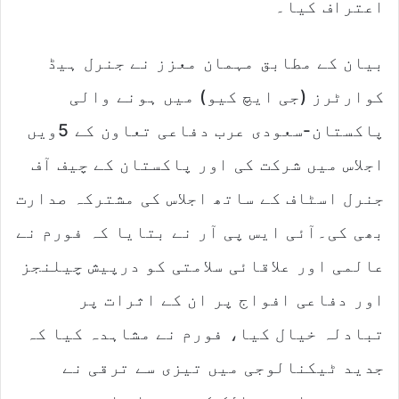
اعتراف کیا۔
بیان کے مطابق مہمان معزز نے جنرل ہیڈ
کوارٹرز (جی ایچ کیو) میں ہونے والی
پاکستان-سعودی عرب دفاعی تعاون کے 5ویں
اجلاس میں شرکت کی اور پاکستان کے چیف آف
جنرل اسٹاف کے ساتھ اجلاس کی مشترکہ صدارت
بھی کی۔آئی ایس پی آر نے بتایا کہ فورم نے
عالمی اور علاقائی سلامتی کو درپیش چیلنجز
اور دفاعی افواج پر ان کے اثرات پر
تبادلہ خیال کیا، فورم نے مشاہدہ کیا کہ
جدید ٹیکنالوجی میں تیزی سے ترقی نے