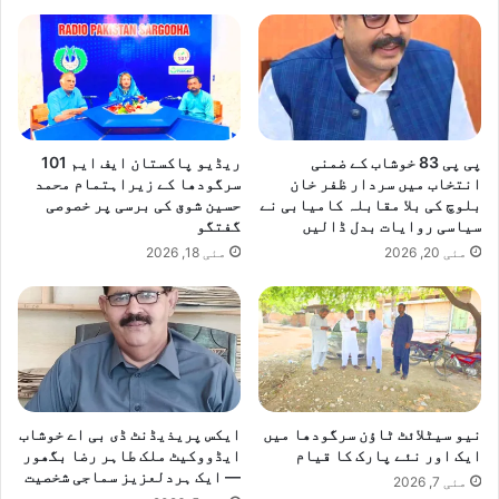
پی پی 83 خوشاب کے ضمنی
ریڈیو پاکستان ایف ایم 101
انتخاب میں سردار ظفر خان
سرگودھا کے زیراہتمام محمد
بلوچ کی بلا مقابلہ کامیابی نے
حسین شوق کی برسی پر خصوصی
سیاسی روایات بدل ڈالیں
گفتگو
مئی 20, 2026
مئی 18, 2026
نیو سیٹلائٹ ٹاؤن سرگودھا میں
ایکس پریذیڈنٹ ڈی بی اے خوشاب
ایک اور نئے پارک کا قیام
ایڈووکیٹ ملک طاہر رضا بگھور
— ایک ہردلعزیز سماجی شخصیت
مئی 7, 2026