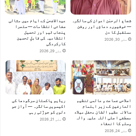
شجاع الرحمٰن اعوان کی سالگرہ
عیدالاضحیٰ کے ایام میں مثالی
— خوشیوں، دعاؤں اور روشن
صفائی انتظامات — ستھرا
مستقبل کا دن
پنجاب ٹیم اور تحصیل
انتظامیہ کی قابلِ تحسین
مئی 30, 2026
کارکردگی
مئی 29, 2026
اصلاحی جماعت و عالمی تنظیم
ریڈیو پاکستان سرگودھا کی
العارفین کے زیر اہتمام
اکیسویں سالگرہ — آواز جو
سالانہ عظیم الشان محفل میلاد
دلوں کو جوڑتی رہی
مصطفی ا صلی اللہ علیہ والہ
مئی 21, 2026
وسلم کا انعقاد
مئی 24, 2026