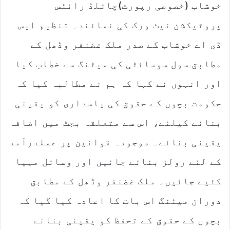
خوشاب (خصوصی رپورٹ)چائلڈ رائٹس
پروٹیکشن نیٹ ورک کی نمائندہ تنظیم ایس
ڈی اے خوشاب کے صدر ملک غضنفر وڈھل کے
مطابق سول سوسائٹی کی میٹنگ سے خطاب کیا
اور انہوں نے کہا کہ ہم نے مطالبہ کیا کہ
حکومت بچوں کے حقوق کی پاسداری کو یقینی
بنانے کیلئے، اس سے متعلقہ بجٹ میں اضافہ
یقینی بنائے۔ موجودہ قوانین پر عملدرآمد
کے لئے رولز بنائے جائیں اور وسائل مہیا
کئیے جائیں۔ ملک غضنفر وڈھل کے مطابق
دوران میٹنگ اس بات کا اعادہ کیا گیا کہ
بچوں کے حقوق کے تحفظ کو یقینی بنانے