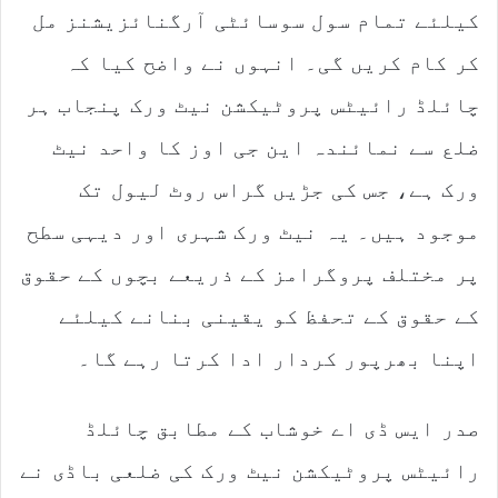
کیلئے تمام سول سوسائٹی آرگنائزیشنز مل
کر کام کریں گی۔ انہوں نے واضح کیا کہ
چائلڈ رائیٹس پروٹیکشن نیٹ ورک پنجاب ہر
ضلع سے نمائندہ این جی اوز کا واحد نیٹ
ورک ہے، جس کی جڑیں گراس روٹ لیول تک
موجود ہیں۔ یہ نیٹ ورک شہری اور دیہی سطح
پر مختلف پروگرامز کے ذریعے بچوں کے حقوق
کے حقوق کے تحفظ کو یقینی بنانے کیلئے
اپنا بھرپور کردار ادا کرتا رہے گا۔
صدر ایس ڈی اے خوشاب کے مطابق چائلڈ
رائیٹس پروٹیکشن نیٹ ورک کی ضلعی باڈی نے