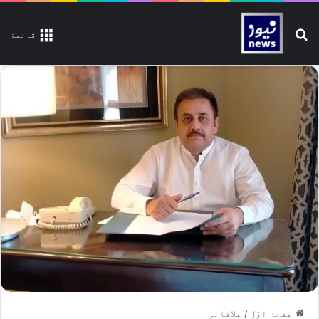
تلاش کیجیے
قائمة
صفحۂ اوّل
/
علاقائی