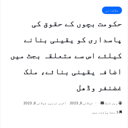
علاقائی
حکومت بچوں کے حقوق کی
پاسداری کو یقینی بنانے
کیلئے اس سے متعلقہ بجٹ میں
اضافہ یقینی بنائے، ملک
غضنفر وڈھل
Send
ویب ڈسک
جولائی 6, 2023
آخری ترمیم جولائی 6, 2023
an
3 منٹ پڑھنے میں
email