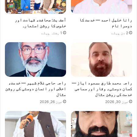
رانا خلیل احمد — خدمت کا
آصف بٹ: صحافت، قیادت اور
دوسرا نام
خلوص کا روشن استعارہ
2 دن پہلے
1 ہفتہ پہلے
راجہ محمد طارق مسعود ایاز —
راجہ حاجی غلام شبیر — خدمت،
کسان دوستی، وقار اور سماجی
اخلاص اور انسان دوستی کی روشن
خدمت کی روشن مثال
مثال
جون 30, 2026
جون 26, 2026