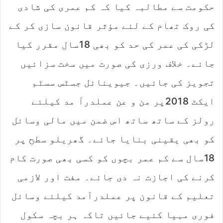
حکومت سے مطالبہ کیا کہ کم عمری کی شادی
کی روک تھام کے لئے مؤثر قانون سازی کر کے
لڑکی کی عمر کی حد کو بھی 18سال مقرر کیا
جائے۔ خلاف ورزی کی صورت میں سخت سزائیں
تجویز کی جائیں۔ جیوینائل جسٹس سسٹم
ایکٹ 2018پر من و عن عملدرآ مد کیلئے
رولز کے ساتھ ساتھ اس ضمن میں مالی وسائل
کو بھی یقینی بنایا جائے۔ گھریلو سطح پر
18سال سے کم عمر بچوں کو کسی بھی صورت کام
کرنے کی اجازت نہ دی جائے۔ مفت اور لازمی
تعلیم کے قانون پر عملدرآمد کیلئے وسائل
فوری مہیا کئیے جائیں تاکہ ہر بچہ سکول