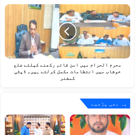
قرارداد
محرم
منظور
الحرام
کئے
میں
جانے
امن
کا
قائم
امکان
رکھنے
کیلئے
ضلع
خوشاب
میں
محرم الحرام میں امن قائم رکھنے کیلئے ضلع
انتظامات
خوشاب میں انتظامات مکمل کرلئے ہیں، ڈپٹی
مکمل
کمشنر
کرلئے
ہیں،
ڈپٹی
کمشنر
یہ بھی پڑھیے