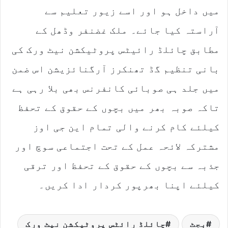
میں داخل ہو اور اسے زیور تعلیم سے
آراستہ کیا جائے۔ ملک غضنفر وڈھل کے
مطابق چائلڈ رائیٹس پروٹیکشن نیٹ ورک کی
بانی تنظیم گڈ تھنکرز آرگنائزیشن اس ضمن
میں جلد ہی صوبائی کانفرنس بھی بلا رہی ہے
تاکہ صوبہ بھر میں بچوں کے حقوق کے تحفظ
کیلئے کام کرنے والی تمام این جی اوز
مشترکہ لائحہ عمل کے تحت اجتماعی سوچ اور
جذبہ سے بچوں کے حقوق کے تحفظ اور ترقی
کیلئے اپنا بھرپور کردار ادا کریں۔
بجٹ
چائلڈ رائٹس پروٹیکشن نیٹ ورک