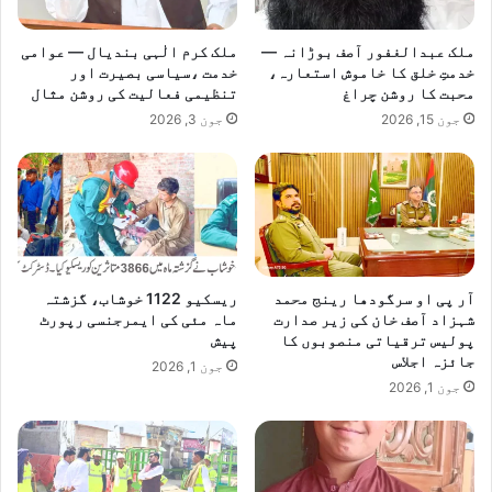
ملک عبدالغفور آصف بوڑانہ —
ملک کرم الٰہی بندیال — عوامی
خدمتِ خلق کا خاموش استعارہ،
خدمت ،سیاسی بصیرت اور
محبت کا روشن چراغ
تنظیمی فعالیت کی روشن مثال
جون 15, 2026
جون 3, 2026
آر پی او سرگودھا رینج محمد
ریسکیو 1122 خوشاب، گزشتہ
شہزاد آصف خان کی زیر صدارت
ماہ مئی کی ایمرجنسی رپورٹ
پولیس ترقیاتی منصوبوں کا
پیش
جائزہ اجلاس
جون 1, 2026
جون 1, 2026