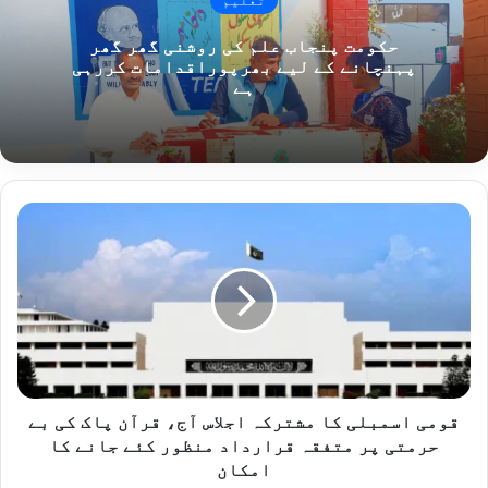
حکومت پنجاب علم کی روشنی گھر گھر
پہنچانے کے لیے بھرپوراقدامات کررہی
ہے
قومی
اسمبلی
کا
مشترکہ
اجلاس
آج،
قرآن
پاک
کی
بے
قومی اسمبلی کا مشترکہ اجلاس آج، قرآن پاک کی بے
حرمتی
حرمتی پر متفقہ قرارداد منظور کئے جانے کا
پر
امکان
متفقہ