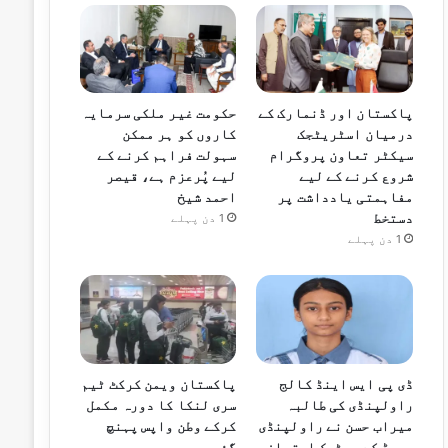
پاکستان اور ڈنمارک کے
حکومت غیر ملکی سرمایہ
درمیان اسٹریٹجک
کاروں کو ہر ممکن
سیکٹر تعاون پروگرام
سہولت فراہم کرنے کے
شروع کرنے کے لیے
لیے پُرعزم ہے، قیصر
مفاہمتی یادداشت پر
احمد شیخ
دستخط
1 دن پہلے
1 دن پہلے
ڈی پی ایس اینڈ کالج
پاکستان ویمن کرکٹ ٹیم
راولپنڈی کی طالبہ
سری لنکا کا دورہ مکمل
میراب حسن نے راولپنڈی
کرکے وطن واپس پہنچ
بورڈ کے میٹرک امتحان
گئی