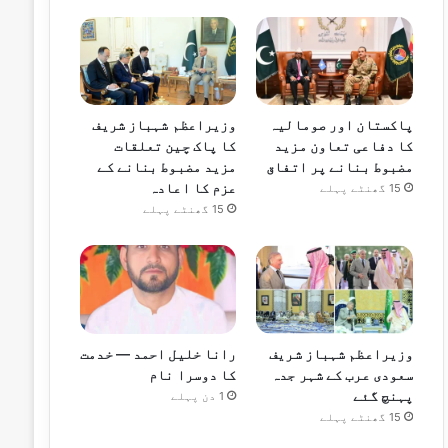
پاکستان اور صومالیہ
وزیراعظم شہباز شریف
کا دفاعی تعاون مزید
کا پاک چین تعلقات
مضبوط بنانے پر اتفاق
مزید مضبوط بنانے کے
عزم کا اعادہ
15 گھنٹے پہلے
15 گھنٹے پہلے
وزیراعظم شہباز شریف
رانا خلیل احمد — خدمت
سعودی عرب کے شہر جدہ
کا دوسرا نام
پہنچ گئے
1 دن پہلے
15 گھنٹے پہلے