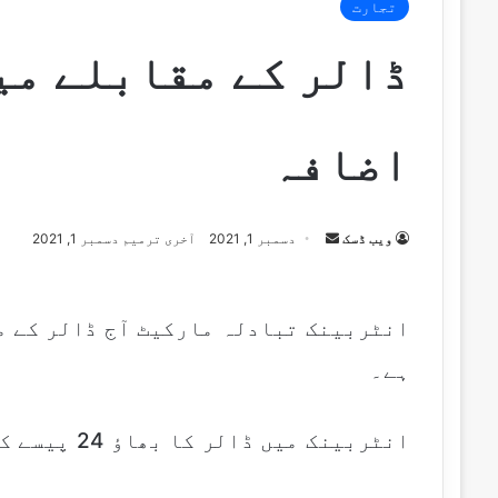
تجارت
ڈالر کے مقابلے می
اضافہ
Send
ویب ڈسک
دسمبر 1, 2021
آخری ترمیم دسمبر 1, 2021
an
email
انٹربینک تبادلہ مارکیٹ آج ڈالر کے م
ہے۔
انٹربینک میں ڈالر کا بھاؤ 24 پیسے کم ہو کر 175 روپے 48 پیسے ہے۔