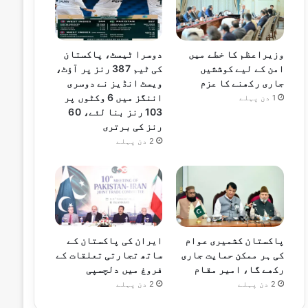
وزیراعظم کا خطے میں
دوسرا ٹیسٹ، پاکستان
امن کے لیے کوششیں
کی ٹیم 387 رنز پر آؤٹ،
جاری رکھنے کا عزم
ویسٹ انڈیز نے دوسری
اننگز میں 6 وکٹوں پر
1 دن پہلے
103 رنز بنا لئے، 60
رنز کی برتری
2 دن پہلے
پاکستان کشمیری عوام
ایران کی پاکستان کے
کی ہر ممکن حمایت جاری
ساتھ تجارتی تعلقات کے
رکھے گا، امیر مقام
فروغ میں دلچسپی
2 دن پہلے
2 دن پہلے