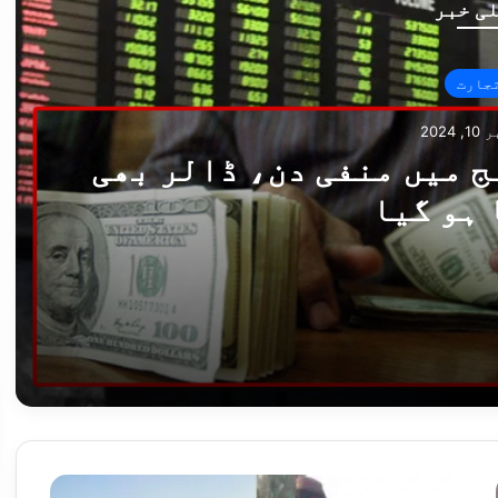
ی خبر
جارت
2024
 میں منفی دن، ڈالر بھی
 ہو گیا
ر بھی مہنگا ہو گیا
، ڈالر کی قدر میں بھی کمی کا سلسلہ جاری
طالبان