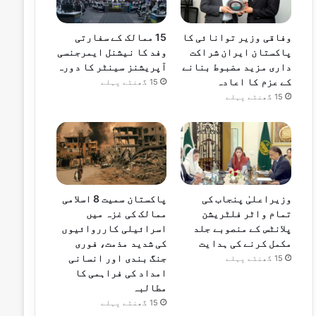
وفاقی وزیر توانائی کا
15 ممالک کے سفارتی
پاکستان ایران شراکت
وفد کا نیشنل ایمرجنسی
داری مزید مضبوط بنانے
آپریشنز سینٹر کا دورہ
کے عزم کا اعادہ
15 گھنٹے پہلے
15 گھنٹے پہلے
وزیراعلیٰ پنجاب کی
پاکستان سمیت 8 اسلامی
تمام واٹر فلٹریشن
ممالک کی غزہ میں
پلانٹس کے منصوبے جلد
اسرائیلی کارروائیوں
مکمل کرنے کی ہدایت
کی شدید مذمت، فوری
جنگ بندی اور انسانی
15 گھنٹے پہلے
امداد کی فراہمی کا
مطالبہ
15 گھنٹے پہلے