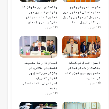
حکومت نے پیٹرولیم
پاکستان اور جاپان کا
مصنوعات کی قیمتوں میں
بنیادی شعبوں میں
ردوبدل کر دیا، پیٹرول
تعاون کے نئے مواقع
مہنگا، ڈیزل سستا
تلاش کرنے پر اتفاق
1 دن پہلے
1 دن پہلے
احسن اقبال کی گلگت
اسحاق ڈار کا مقبوضہ
بلتستان کے ترقیاتی
فلسطینی علاقوں کی
منصوبوں میں تیزی لانے
بگڑتی صورتحال پر
کی ہدایت
اظہارِ تشویش،
اسرائیلی اقدامات کی
1 دن پہلے
مذمت
1 دن پہلے