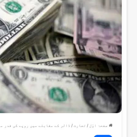
صفحۂ اوّل
/
تجارت
/
ڈالر کے مقابلے میں روپے کی قدر می