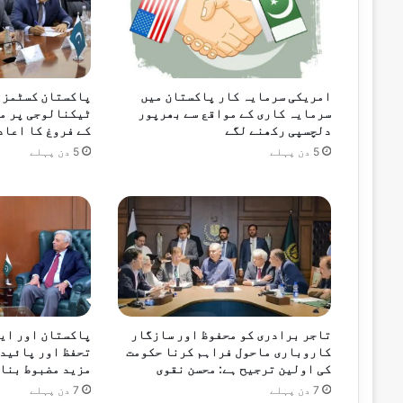
امریکی سرمایہ کار پاکستان میں
پاکستان کسٹمز ک
سرمایہ کاری کے مواقع سے بھرپور
ٹیکنالوجی پر م
دلچسپی رکھنے لگے
کے فروغ کا اعاد
5 دن پہلے
5 دن پہلے
تاجر برادری کو محفوظ اور سازگار
پاکستان اور ایف
کاروباری ماحول فراہم کرنا حکومت
تحفظ اور پائیدا
کی اولین ترجیح ہے: محسن نقوی
مزید مضبوط بنان
7 دن پہلے
7 دن پہلے