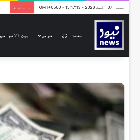
جمعہ, 07 اگست 2026 - GMT+0500 - 15:17:13
تازہ ترین
صفحۂ اوّل
قومی
بین الاقوامی