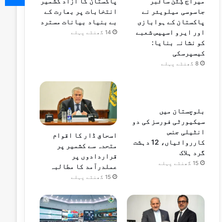
میراج کِٹن سائبر
پاکستان کا آزاد کشمیر
جاسوسی میلویئر نے
انتخابات پر بھارت کے
پاکستان کے ہوابازی
بے بنیاد بیانات مسترد
اور ایرو اسپیس شعبے
14 گھنٹے پہلے
کو نشانہ بنایا:
کیسپرسکی
8 گھنٹے پہلے
بلوچستان میں
سیکیورٹی فورسز کی دو
انٹیلی جنس
اسحاق ڈار کا اقوام
کارروائیاں، 12 دہشت
متحدہ سے کشمیر پر
گرد ہلاک
قراردادوں پر
15 گھنٹے پہلے
عملدرآمد کا مطالبہ
15 گھنٹے پہلے