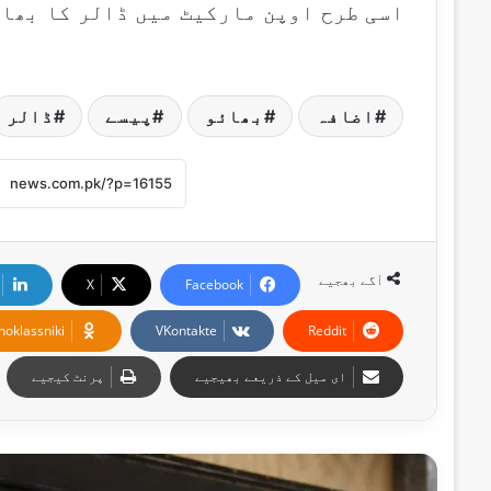
اسی طرح اوپن مارکیٹ میں ڈالر کا بھاؤ 70 پیسے کم ہوکر 177 روپے ہ
اضافہ
بھائو
پیسے
ڈالر
آگے بھجیے
X
Facebook
noklassniki
VKontakte
Reddit
ای میل کے ذریعے بھیجیے
پرنٹ کیجیے