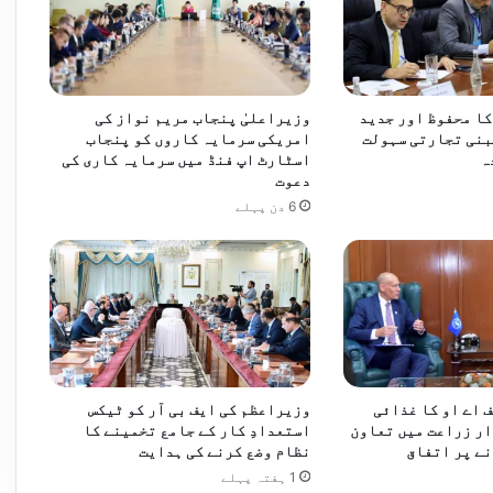
ا محفوظ اور جدید
وزیراعلیٰ پنجاب مریم نواز کی
بنی تجارتی سہولت
امریکی سرمایہ کاروں کو پنجاب
ہ
اسٹارٹ اپ فنڈ میں سرمایہ کاری کی
دعوت
6 دن پہلے
 اے او کا غذائی
وزیراعظم کی ایف بی آر کو ٹیکس
ر زراعت میں تعاون
استعدادِ کار کے جامع تخمینے کا
ے پر اتفاق
نظام وضع کرنے کی ہدایت
1 ہفتہ پہلے