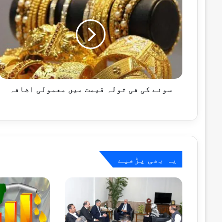
کی
فی
تولہ
قیمت
ستمبر 3, 2024
میں
پاکستان سٹاک ایکسچینج میں ملا جلا دن، ڈا
معمولی
اضافہ
سونے کی فی تولہ قیمت میں معمولی اضافہ
اگست 21, 2024
جولائی 5, 2024
ملکی زرمبادلہ کے ذخائر 14.57 ارب ڈالر ہوگئے
یہ بھی پڑھیے
جون 15, 2024
عالمی بینک نے پاکستان کے لیے 15 کروڑ ڈالرز فنڈز کی منظوری دے دی