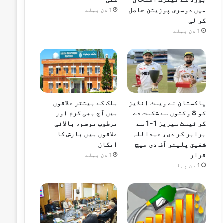
میں دوسری پوزیشن حاصل
1 دن پہلے
کر لی
1 دن پہلے
پاکستان نے ویسٹ انڈیز
ملک کے بیشتر علاقوں
کو 8 وکٹوں سے شکست دے
میں آج بھی گرم اور
کر ٹیسٹ سیریز 1-1 سے
مرطوب موسم، بالائی
برابر کر دی، عبداللہ
علاقوں میں بارش کا
شفیق پلیئر آف دی میچ
امکان
قرار
1 دن پہلے
1 دن پہلے