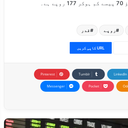
ے۔
روپے
قدر
URL کاپی کریں
Pinterest
Tumblr
LinkedIn
Messenger
Pocket
Od