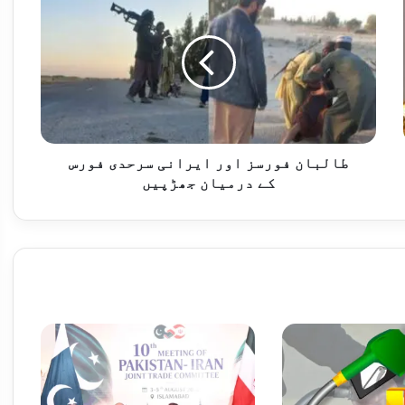
فورسز
اور
ایرانی
سرحدی
فورس
لر پھر مہنگا، سونے کی قیمت کم ہو گئی
کے
درمیان
جھڑپیں
طالبان فورسز اور ایرانی سرحدی فورس
کے درمیان جھڑپیں
انٹر بینک میں ڈالر کی قدر میں 4 پیسے کی کمی، اسٹاک ایکسچینج میں 78 ہزار کی حد بحال ہو گئی