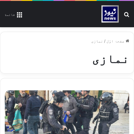
تلاش کیجیے
قائمة
صفحۂ اوّل
/
نمازی
نمازی