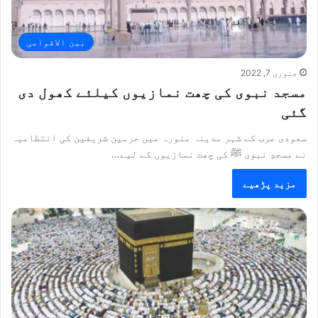
بین الاقوامی
جنوری 7, 2022
مسجد نبوی کی چھت نمازیوں کیلئے کھول دی
گئی
سعودی عرب کے شہر مدینہ منورہ میں حرمین شریفین کی انتظامیہ
نے مسجدِ نبوی ﷺ کی چھت نمازیوں کے لیے…
مزید پڑھیے