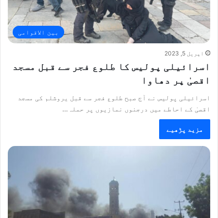
بین الاقوامی
اپریل 5, 2023
اسرائیلی پولیس کا طلوع فجر سے قبل مسجد
اقصیٰ پر دھاوا
اسرائیلی پولیس نے آج صبح طلوع فجر سے قبل یروشلم کی مسجد
اقصیٰ کے احاطے میں درجنوں نمازیوں پر حملہ…
مزید پڑھیے