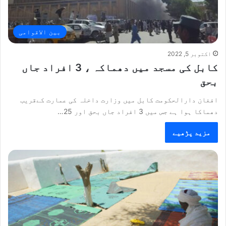
بین الاقوامی
اکتوبر 5, 2022
کابل کی مسجد میں دھماکہ ، 3 افراد جاں
بحق
افغان دارالحکومت کابل میں وزارت داخلہ کی عمارت کےقریب
دھماکا ہوا ہے جس میں 3 افراد جاں بحق اور 25…
مزید پڑھیے