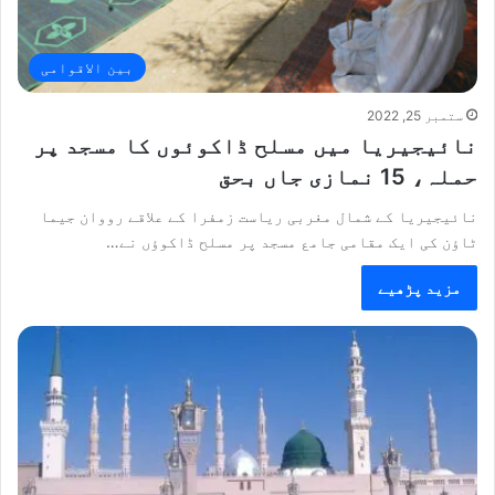
بین الاقوامی
ستمبر 25, 2022
نائیجیریا میں مسلح ڈاکوئوں کا مسجد پر
حملہ، 15 نمازی جاں بحق
نائیجیریا کے شمال مغربی ریاست زمفرا کے علاقے رووان جیما
ٹاؤن کی ایک مقامی جامع مسجد پر مسلح ڈاکوؤں نے…
مزید پڑھیے