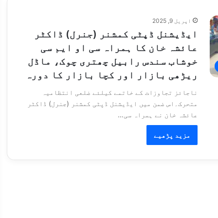
اپریل 9, 2025
ایڈیشنل ڈپٹی کمشنر (جنرل) ڈاکٹر
عائشہ خان کا ہمراہ سی او ایم سی
خوشاب سندس رابیل چھتری چوک، ماڈل
ریڑھی بازار اور کچا بازار کا دورہ
ناجائز تجاوزات کے خاتمے کیلئے ضلعی انتظامیہ
متحرک۔اس ضمن میں ایڈیشنل ڈپٹی کمشنر (جنرل) ڈاکٹر
عائشہ خان نے ہمراہ سی…
مزید پڑھیے