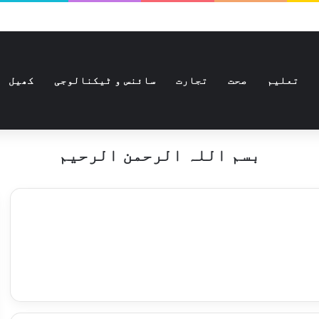
تعلیم
صحت
تجارت
سائنس و ٹیکنالوجی
کھیل
بسم اللہ الرحمن الرحیم