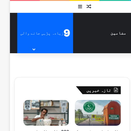
متفرق
Sidebar
9
زیادہ پڑہی جانے والی
مضامین
تازہ خبریں