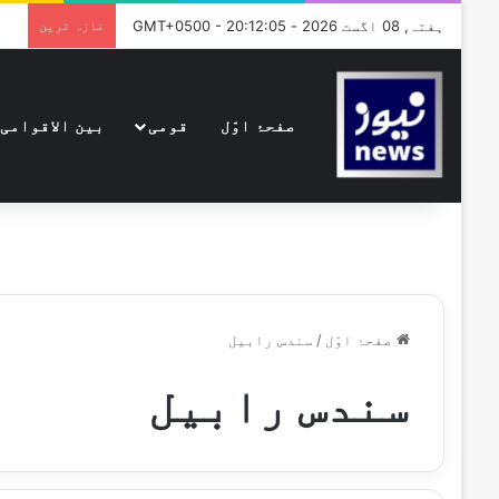
ہفتہ, 08 اگست 2026 - GMT+0500 - 20:12:05
تازہ ترین
صفحۂ اوّل
قومی
بین الاقوامی
صفحۂ اوّل
/
سندس رابیل
سندس رابیل