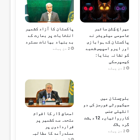
میراج کِٹن سائبر
پاکستان کا آزاد کشمیر
جاسوسی میلویئر نے
انتخابات پر بھارت کے
پاکستان کے ہوابازی
بے بنیاد بیانات مسترد
اور ایرو اسپیس شعبے
2 دن پہلے
کو نشانہ بنایا:
کیسپرسکی
2 دن پہلے
بلوچستان میں
سیکیورٹی فورسز کی دو
انٹیلی جنس
اسحاق ڈار کا اقوام
کارروائیاں، 12 دہشت
متحدہ سے کشمیر پر
گرد ہلاک
قراردادوں پر
2 دن پہلے
عملدرآمد کا مطالبہ
2 دن پہلے