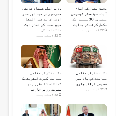
محسن نقوی کی اسلام
وزیراعظم شہباز شریف،
آباد سیف سٹی توسیعی
سعودی ولی عہد اور صدر
منصوبہ 30 ستمبر تک
اردوان نے قصر الصفا
مکمل کرنے کی ہدایت
میں جمعہ کی نماز ایک
ساتھ ادا کی
22 گھنٹے پہلے
22 گھنٹے پہلے
مکہ مشترکہ دفاعی
مکہ مشترکہ دفاعی
معاہدے کی یاد میں
معاہدہ گہرے اسٹریٹجک
خصوصی ترانہ جاری
تعلقات کا مظہر ہے،
سعودی وزیر خارجہ
22 گھنٹے پہلے
22 گھنٹے پہلے