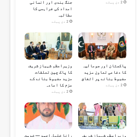
جنگ بندی اور انسانی
2 دن پہلے
امداد کی فراہمی کا
مطالبہ
2 دن پہلے
پاکستان اور صومالیہ
وزیراعظم شہباز شریف
کا دفاعی تعاون مزید
کا پاک چین تعلقات
مضبوط بنانے پر اتفاق
مزید مضبوط بنانے کے
عزم کا اعادہ
2 دن پہلے
2 دن پہلے
وزیراعظم شہباز شریف
رانا خلیل احمد — خدمت