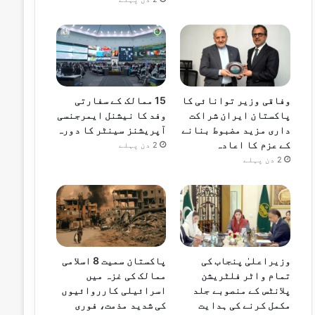
وفاقی وزیر توانائی کا
15 ممالک کے سفارتی
پاکستان ایران شراکت
وفد کا نیشنل ایمرجنسی
داری مزید مضبوط بنانے
آپریشنز سینٹر کا دورہ
کے عزم کا اعادہ
2 دن پہلے
2 دن پہلے
وزیراعلیٰ پنجاب کی
پاکستان سمیت 8 اسلامی
تمام واٹر فلٹریشن
ممالک کی غزہ میں
پلانٹس کے منصوبے جلد
اسرائیلی کارروائیوں
مکمل کرنے کی ہدایت
کی شدید مذمت، فوری