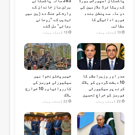
پاکستان اسپورٹس بورڈ
283 سالہ پاکستانی
کے ریٹائرڈ ملازمین کی
برتن ساز خاندان کے
دو ماہ سے پنشن بند،
وارث کو جنگ دے ژین میں
فوری ادائیگی کا
تہذیب کے "روحانی
مطالبہ
بھائی” مل گئے
13 گھنٹے پہلے
13 گھنٹے پہلے
صدر اور وزیراعظم کا
خیبرپختونخوا میں
10 دہشت گردوں کو ہلاک
سیکیورٹی فورسز کی
کرنے پر سیکیورٹی
کارروائیاں، 10 خوارج
فورسز کو خراجِ تحسین
ہلاک
22 گھنٹے پہلے
22 گھنٹے پہلے