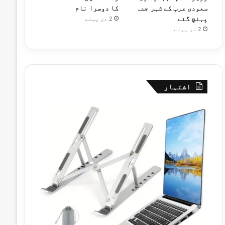
سعودی عرب کے شہر جدہ
کا دوسرا نام
پہنچ گئے
2 دن پہلے
2 دن پہلے
اشتہار