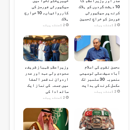
صدر اور وزیراعظم کا
خیبرپختونخوا میں
10 دہشت گردوں کو ہلاک
سیکیورٹی فورسز کی
کرنے پر سیکیورٹی
کارروائیاں، 10 خوارج
فورسز کو خراجِ تحسین
ہلاک
2 گھنٹے پہلے
2 گھنٹے پہلے
محسن نقوی کی اسلام
وزیراعظم شہباز شریف،
آباد سیف سٹی توسیعی
سعودی ولی عہد اور صدر
منصوبہ 30 ستمبر تک
اردوان نے قصر الصفا
مکمل کرنے کی ہدایت
میں جمعہ کی نماز ایک
ساتھ ادا کی
2 گھنٹے پہلے
2 گھنٹے پہلے