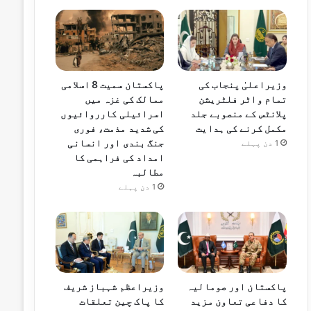
وزیراعلیٰ پنجاب کی
پاکستان سمیت 8 اسلامی
تمام واٹر فلٹریشن
ممالک کی غزہ میں
پلانٹس کے منصوبے جلد
اسرائیلی کارروائیوں
مکمل کرنے کی ہدایت
کی شدید مذمت، فوری
جنگ بندی اور انسانی
1 دن پہلے
امداد کی فراہمی کا
مطالبہ
1 دن پہلے
پاکستان اور صومالیہ
وزیراعظم شہباز شریف
کا دفاعی تعاون مزید
کا پاک چین تعلقات