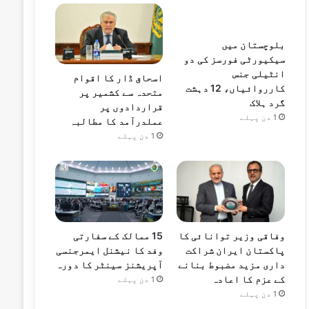
بلوچستان میں
سیکیورٹی فورسز کی دو
انٹیلی جنس
اسحاق ڈار کا اقوام
کارروائیاں، 12 دہشت
متحدہ سے کشمیر پر
گرد ہلاک
قراردادوں پر
1 دن پہلے
عملدرآمد کا مطالبہ
1 دن پہلے
وفاقی وزیر توانائی کا
15 ممالک کے سفارتی
پاکستان ایران شراکت
وفد کا نیشنل ایمرجنسی
داری مزید مضبوط بنانے
آپریشنز سینٹر کا دورہ
کے عزم کا اعادہ
1 دن پہلے
1 دن پہلے