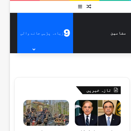
متفرق
Sidebar
9
زیادہ پڑہی جانے والی
مضامین
تازہ خبریں