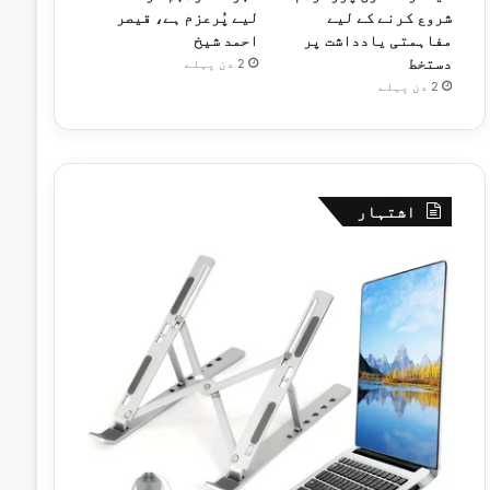
شروع کرنے کے لیے
لیے پُرعزم ہے، قیصر
مفاہمتی یادداشت پر
احمد شیخ
دستخط
2 دن پہلے
2 دن پہلے
اشتہار