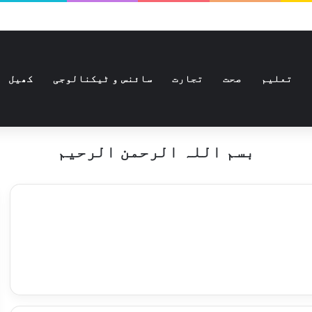
تعلیم
صحت
تجارت
سائنس و ٹیکنالوجی
کھیل
بسم اللہ الرحمن الرحیم