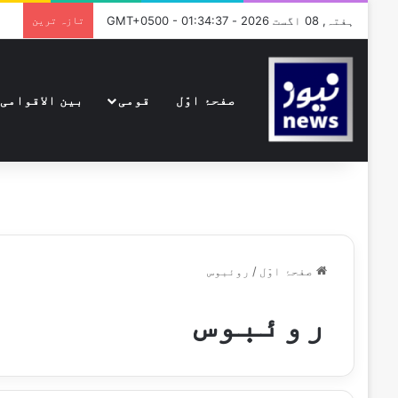
ہفتہ, 08 اگست 2026 - GMT+0500 - 01:34:37
تازہ ترین
صفحۂ اوّل
قومی
بین الاقوامی
صفحۂ اوّل
/
روئبوس
روئبوس