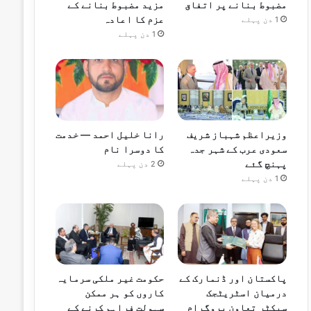
مضبوط بنانے پر اتفاق
مزید مضبوط بنانے کے
عزم کا اعادہ
1 دن پہلے
1 دن پہلے
وزیراعظم شہباز شریف
رانا خلیل احمد — خدمت
سعودی عرب کے شہر جدہ
کا دوسرا نام
پہنچ گئے
2 دن پہلے
1 دن پہلے
پاکستان اور ڈنمارک کے
حکومت غیر ملکی سرمایہ
درمیان اسٹریٹجک
کاروں کو ہر ممکن
سیکٹر تعاون پروگرام
سہولت فراہم کرنے کے