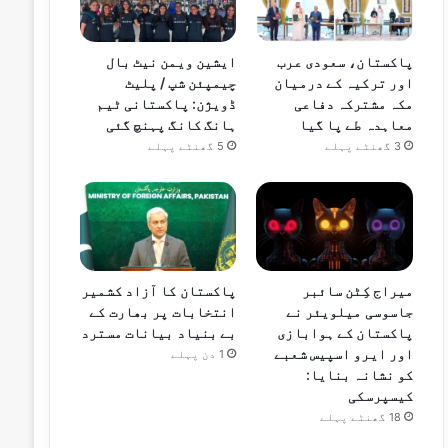
پاکستان، سعودی عرب
ایشین ویمن نیٹ بال
اور ترکیہ کے درمیان
چیمپئن شپ / پلیٹ
مکہ مشترکہ دفاعی
ڈویژن: پاکستانی ٹیم
معاہدہ طے پا گیا
ہانگ کانگ پہنچ گئی
3 گھنٹے پہلے
5 گھنٹے پہلے
میراج کِٹن سائبر
پاکستان کا آزاد کشمیر
جاسوسی میلویئر نے
انتخابات پر بھارت کے
پاکستان کے ہوابازی
بے بنیاد بیانات مسترد
اور ایرو اسپیس شعبے
1 دن پہلے
کو نشانہ بنایا:
کیسپرسکی
18 گھنٹے پہلے