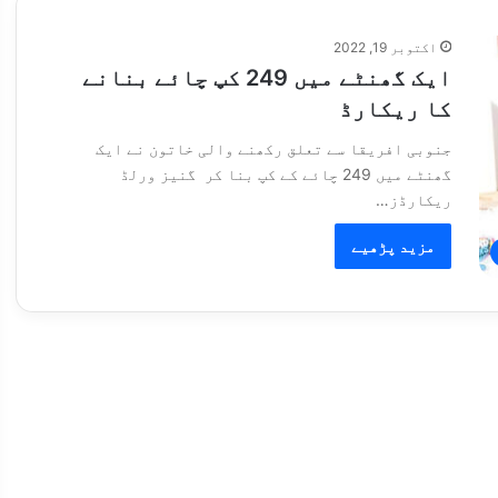
اکتوبر 19, 2022
ایک گھنٹے میں 249 کپ چائے بنانے
کا ریکارڈ
جنوبی افریقا سے تعلق رکھنے والی خاتون نے ایک
گھنٹے میں 249 چائے کے کپ بنا کر گنیز ورلڈ
ریکارڈز…
مزید پڑھیے