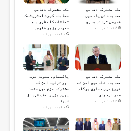
مکہ مشترکہ دفاعی
مکہ مشترکہ دفاعی
معاہدے کی یاد میں
معاہدہ گہرے اسٹریٹجک
خصوصی ترانہ جاری
تعلقات کا مظہر ہے،
سعودی وزیر خارجہ
2 گھنٹے پہلے
2 گھنٹے پہلے
مکہ مشترکہ دفاعی
پاکستان، سعودی عرب
معاہدہ خطے میں امن کے
اور ترکیہ امن کے
فروغ میں معاون ہوگا،
مشترکہ عزم میں متحد
صدر اردوان
ہیں، وزیراعظم شہباز
شریف
2 گھنٹے پہلے
2 گھنٹے پہلے