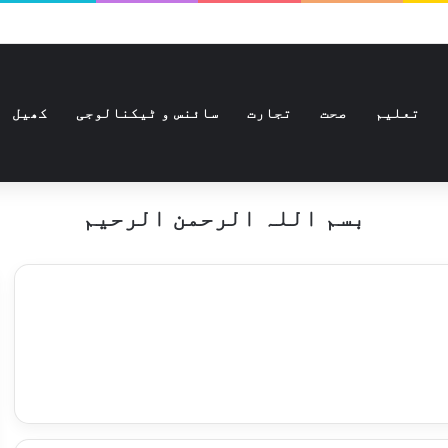
تعلیم
صحت
تجارت
سائنس و ٹیکنالوجی
کھیل
بسم اللہ الرحمن الرحیم