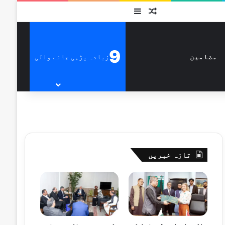
متفرق
Sidebar
9
زیادہ پڑہی جانے والی
مضامین
تازہ خبریں