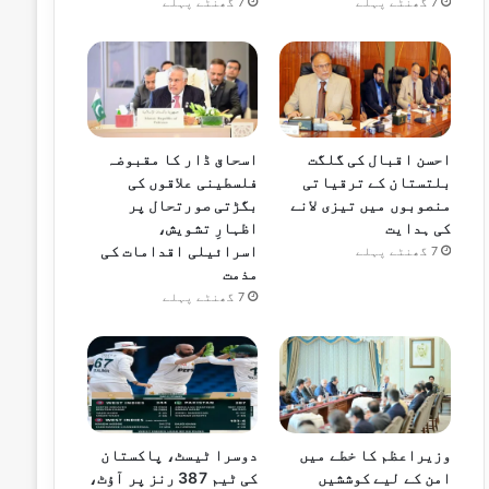
7 گھنٹے پہلے
7 گھنٹے پہلے
احسن اقبال کی گلگت
اسحاق ڈار کا مقبوضہ
بلتستان کے ترقیاتی
فلسطینی علاقوں کی
منصوبوں میں تیزی لانے
بگڑتی صورتحال پر
کی ہدایت
اظہارِ تشویش،
اسرائیلی اقدامات کی
7 گھنٹے پہلے
مذمت
7 گھنٹے پہلے
وزیراعظم کا خطے میں
دوسرا ٹیسٹ، پاکستان
امن کے لیے کوششیں
کی ٹیم 387 رنز پر آؤٹ،