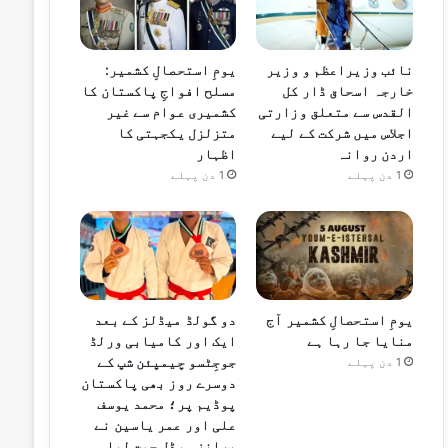
نائب وزیراعظم و وزیر
یومِ استحصالِ کشمیر:
خارجہ اسحاق ڈار کل
مسلح افواجِ پاکستان کا
القدس سے متعلق وزارتی
کشمیری عوام سے غیر
اجلاس میں شرکت کے لیے
متزلزل یکجہتی کا
اردن روانہ
اظہار
1 دن پہلے
1 دن پہلے
یومِ استحصالِ کشمیر آج
دو گولڈ میڈلز کے بعد
منایا جا رہا ہے
ایک اور کامیابی ورلڈ
جوجِٹسو چیمپئن شپ کے
1 دن پہلے
دوسرے روز بھی پاکستان
پوڈیم پر؛ محمد یوسف
علی اور عمر یاسین نے
برانز میڈل جیت لیا