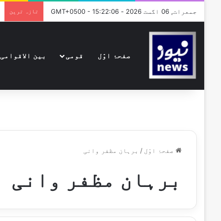
جمعرات, 06 اگست 2026 - GMT+0500 - 15:22:06
تازہ ترین
صفحۂ اوّل
قومی
بین الاقوامی
صفحۂ اوّل
/
برہان مظفر وانی
برہان مظفر وانی