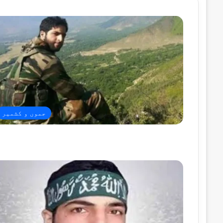
جموں و کشمیر