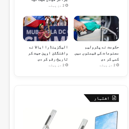
2 دن پہلے
حکومت نے پٹرولیم
الیگزینڈرا ایالا نے
مصنوعات کی قیمتوں میں
واشنگٹن اوپن جیت کر
کمی کر دی
تاریخ رقم کر دی
2 دن پہلے
2 دن پہلے
اشتہار