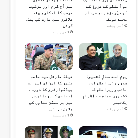
ہم آہنگی کے فروغ کے
میں آج گرم اور مرطوب
لیے پُرعزم ہے، سردار
موسم کا امکان، چند
محمد یوسف
علاقوں میں بارش کی پیش
گوئی
1 دن پہلے
1 دن پہلے
یومِ استحصالِ کشمیر:
فیلڈ مارشل سید عاصم
صدر، وزیراعظم اور
منیر کا این ڈی ایم اے
نائب وزیراعظم کا
ہیڈکوارٹرز کا دورہ،
کشمیری عوام سے اظہارِ
امدادی کارروائیوں
یکجہتی
میں ہر ممکن تعاون کی
یقین دہانی
1 دن پہلے
1 دن پہلے