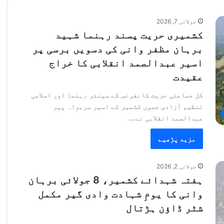
جولائی 7, 2026
کشمیری حریت پسند رہنما شہید
برہان مظفر وانی کی دسویں برسی پر
اسیر عبدالصمد انقلابی کا خراج
عقیدت
کل جماعتی حریت کانفرنس کے سینئر رہنما اور اسلامی
تنظیم آزادی جموں کشمیر کے اسیر سربراہ پیر
عبدالصمد انقلابی نے…
مزید پڑھیے
جولائی 2, 2026
ہفتہ شہدائے کشمیر، 8 جولائی برہان
وانی کا یومِ شہادت وادی گیر مکمل
شٹر ڈاؤن ہڑتال