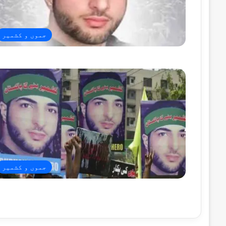
جموں و کشمیر
جموں و کشمیر