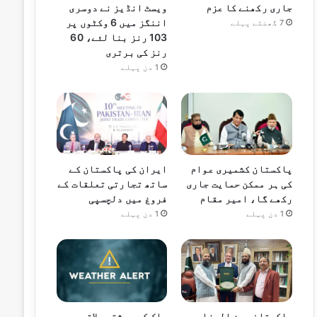
جاری رکھنے کا عزم
ویسٹ انڈیز نے دوسری
اننگز میں 6 وکٹوں پر
7 گھنٹے پہلے
103 رنز بنا لئے، 60
رنز کی برتری
1 دن پہلے
پاکستان کشمیری عوام
ایران کی پاکستان کے
کی ہر ممکن حمایت جاری
ساتھ تجارتی تعلقات کے
رکھے گا، امیر مقام
فروغ میں دلچسپی
1 دن پہلے
1 دن پہلے
پاکستان بین المذاہب
ملک کے بیشتر علاقوں