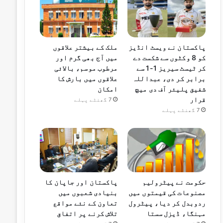
پاکستان نے ویسٹ انڈیز
ملک کے بیشتر علاقوں
کو 8 وکٹوں سے شکست دے
میں آج بھی گرم اور
کر ٹیسٹ سیریز 1-1 سے
مرطوب موسم، بالائی
برابر کر دی، عبداللہ
علاقوں میں بارش کا
شفیق پلیئر آف دی میچ
امکان
قرار
7 گھنٹے پہلے
7 گھنٹے پہلے
حکومت نے پیٹرولیم
پاکستان اور جاپان کا
مصنوعات کی قیمتوں میں
بنیادی شعبوں میں
ردوبدل کر دیا، پیٹرول
تعاون کے نئے مواقع
مہنگا، ڈیزل سستا
تلاش کرنے پر اتفاق