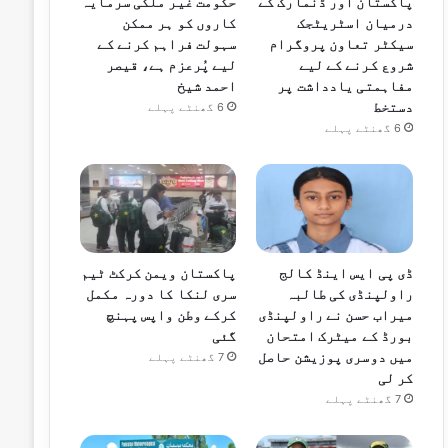
پاکستان اور ڈنمارک کے
حکومت غیر ملکی سرمایہ
درمیان اسٹریٹجک
کاروں کو ہر ممکن
سیکٹر تعاون پروگرام
سہولت فراہم کرنے کے
شروع کرنے کے لیے
لیے پُرعزم ہے، قیصر
مفاہمتی یادداشت پر
احمد شیخ
دستخط
6 گھنٹے پہلے
6 گھنٹے پہلے
ڈی پی ایس اینڈ کالج
پاکستان ویمن کرکٹ ٹیم
راولپنڈی کی طالبہ
سری لنکا کا دورہ مکمل
میراب حسن نے راولپنڈی
کرکے وطن واپس پہنچ
بورڈ کے میٹرک امتحان
گئی
میں دوسری پوزیشن حاصل
7 گھنٹے پہلے
کر لی
7 گھنٹے پہلے