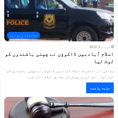
حادثات و جرائم
فروری 2, 2022
اسلام آبادمیں ڈاکوؤں نے چینی باشندوں کو
لوٹ لیا
وفاقی دارالحکومت اسلام آبادمیں ڈاکوؤں نے چینی باشندوں کو
لوٹ لیا۔ نجی ٹی وی چینل کے مطابق اسلام آباد کے…
مزید پڑھیے