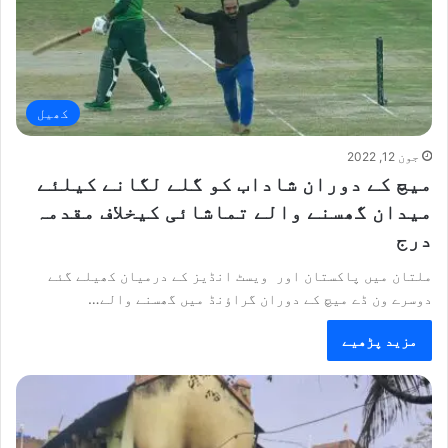
کھیل
جون 12, 2022
میچ کے دوران شاداب کو گلے لگانے کیلئے
میدان گھسنے والے تماشائی کیخلاف مقدمہ
درج
ملتان میں پاکستان اور ویسٹ انڈیز کے درمیان کھیلے گئے
دوسرے ون ڈے میچ کے دوران گراؤنڈ میں گھسنے والے…
مزید پڑھیے