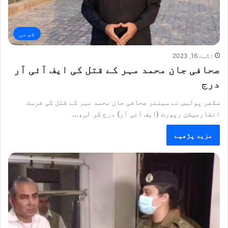
قومی
اگست 16, 2023
صحافی جان محمد مہر کے قتل کی ایف آئی آر
درج
سکھر پولیس نے سینئر صحافی جان محمد مہر کے قتل کی فرسٹ
انفارمیشن رپورٹ (ایف آئی آر) درج کر لی،…
مزید پڑھیے