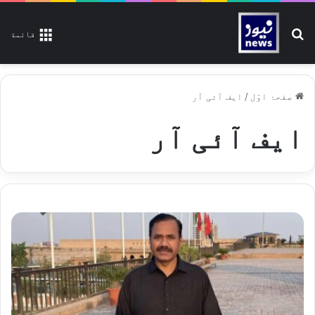
تلاش کیجیے
قائمة
صفحۂ اوّل
/
ایف آئی آر
ایف آئی آر