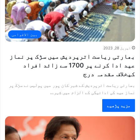
بین الاقوامی
اپریل 28, 2023
بھارتی ریاست اترپردیش میں سڑک پر نماز
عید ادا کرنے پر 1700 سے زائد افراد
کیخلاف مقدمہ درج
بھارتی ریاست اترپردیش کے شہر کان پور میں پولیس نے سڑک پر
نماز عید کی ادائیگی کے الزام میں شہر…
مزید پڑھیے