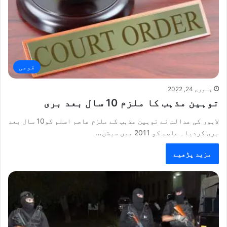
قومی
جنوری 24, 2022
توہین مذہب کا ملزم 10 سال بعد بری
لاہور کی عدالت نے توہین مذہب کے ملزم عاصم اسلم کو10 سال بعد
بری کردیا۔ عاصم کو 2011 میں سیشن…
مزید پڑھیے