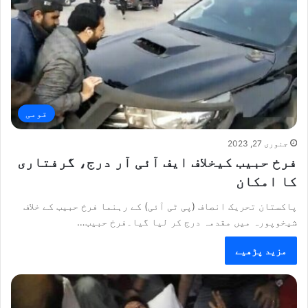
قومی
جنوری 27, 2023
فرخ حبیب کیخلاف ایف آئی آر درج، گرفتاری
کا امکان
پاکستان تحریک انصاف (پی ٹی آئی) کے رہنما فرخ حبیب کے خلاف
شیخوپورہ میں مقدمہ درج کر لیا گیا۔فرخ حبیب…
مزید پڑھیے