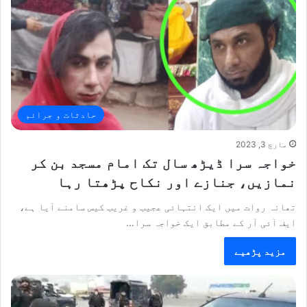
حادثات و جرائم
مارچ 3, 2023
خواجہ سرا ڈیڑھ سال تک امام مسجد بن کر
نمازیں، جنازے اور نکاح پڑھتا رہا
تھانہ روات میں ایک انتہائی عجیب و غریب کیس سامنے آیا ہے،
ایف آئی آر کے مطابق ایک خواجہ سرا…
مزید پڑھیے