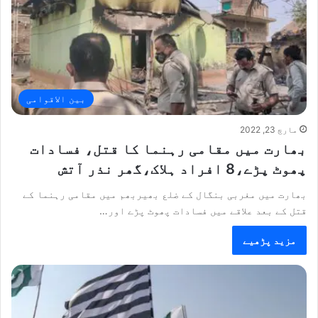
بین الاقوامی
مارچ 23, 2022
بھارت میں مقامی رہنما کا قتل، فسادات
پھوٹ پڑے،8 افراد ہلاک،گھر نذر آتش
بھارت میں مغربی بنگال کے ضلع بھیربھم میں مقامی رہنما کے
قتل کے بعد علاقے میں فسادات پھوٹ پڑے اور…
مزید پڑھیے