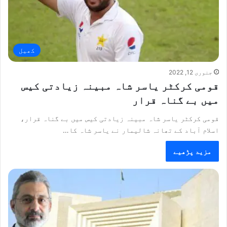
کھیل
جنوری 12, 2022
قومی کرکٹر یاسر شاہ مبینہ زیادتی کیس
میں بے گناہ قرار
قومی کرکٹر یاسر شاہ مبینہ زیادتی کیس میں بے گناہ قرار،
اسلام آباد کے تھانہ شالیمار نے یاسر شاہ کا…
مزید پڑھیے