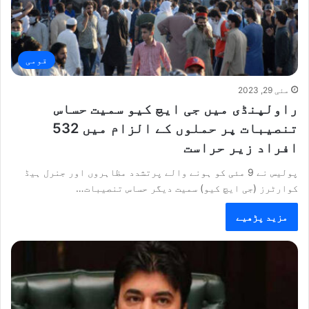
قومی
مئی 29, 2023
راولپنڈی میں جی ایچ کیو سمیت حساس
تنصیبات پر حملوں کے الزام میں 532
افراد زیر حراست
پولیس نے 9 مئی کو ہونے والے پرتشدد مظاہروں اور جنرل ہیڈ
کوارٹرز (جی ایچ کیو) سمیت دیگر حساس تنصیبات…
مزید پڑھیے