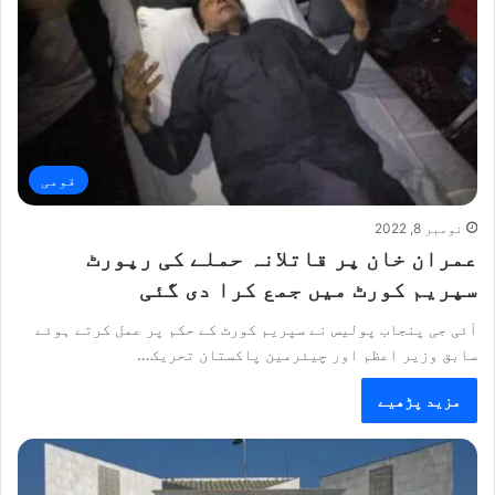
قومی
نومبر 8, 2022
عمران خان پر قاتلانہ حملے کی رپورٹ
سپریم کورٹ میں جمع کرا دی گئی
آئی جی پنجاب پولیس نے سپریم کورٹ کے حکم پر عمل کرتے ہوئے
سابق وزیر اعظم اور چیئرمین پاکستان تحریک…
مزید پڑھیے