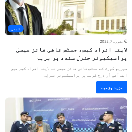
قومی
جنوری 7, 2022
لاپتہ افراد کیس، جسٹس قاضی فائز عیسیٰ
پراسیکیوٹر جنرل سندھ پر برہم
سپریم کورٹ کے جسٹس قاضی فائز عیسیٰ نے لاپتہ افراد کیس میں
ایف آئی آر درج کرنے پر پراسیکیوٹر جنرل…
مزید پڑھیے