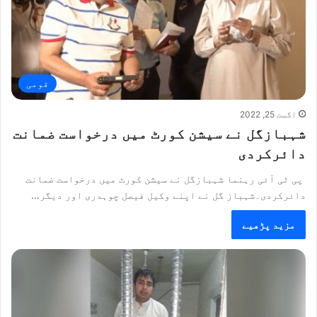
قومی
اگست 25, 2022
شہبازگل نے سیشن کورٹ میں درخواست ضمانت
دائرکردی
پی ٹی آئی رہنما شہبازگل نے سیشن کورٹ میں درخواست ضمانت
دائرکردی۔شہباز گل نے اپنے وکیل فیصل چوہدری اور دیگر…
مزید پڑھیے