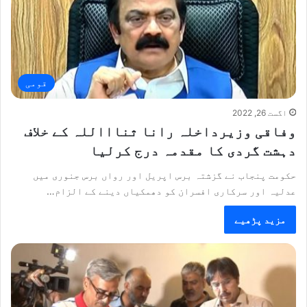
قومی
اگست 26, 2022
وفاقی وزیرداخلہ رانا ثناااللہ کے خلاف
دہشت گردی کا مقدمہ درج کرلیا
حکومت پنجاب نے گزشتہ برس اپریل اور رواں برس جنوری میں
عدلیہ اور سرکاری افسران کو دھمکیاں دینے کے الزام…
مزید پڑھیے