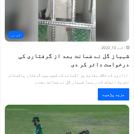
قومی
اگست 13, 2022
شہباز گل نے ضمانت بعد از گرفتاری کی
درخواست دائر کر دی
اداروں کے خلاف بغاوت پر اکسانے کے کیس میں گرفتار پاکستان
تحریک انصاف کے رہنما شہباز گل نے ضمانت بعد…
مزید پڑھیے