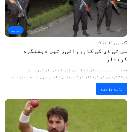
قومی
جنوری 12, 2022
سی ٹی ڈی کی کارروائی، تین دہشتگرد
گرفتار
خضدار میں سی ٹی ڈی نے کارروائی کے دوران تین مبینہ
دہشتگردوں کو گرفتار کرکے بھاری مقدار میں اسلحہ وگولہ…
مزید پڑھیے