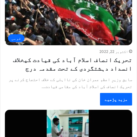
قومی
اکتوبر 22, 2022
تحریک انصاف اسلام آباد کی قیادت کیخلاف
انسداد دہشتگردی کے تحت مقدمہ درج
سابق وزیرِ اعظم عمران خان کی نااہلی کے خلاف احتجاج کرنے پر
تحریک انصاف کی اسلام آباد کی مقامی قیادت…
مزید پڑھیے