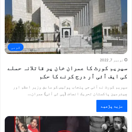
قومی
نومبر 7, 2022
سپریم کورٹ کا عمران خان پر قاتلانہ حملے
کی ایف آئی آر درج کرنے کا حکم
سپریم کورٹ نے آئی جی پنجاب پولیس کو سابق وزیر اعظم اور
چیئرمین پاکستان تحریک انصاف (پی ٹی آئی) عمران…
مزید پڑھیے