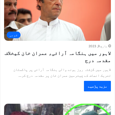
قومی
مارچ 9, 2023
لاہور میں ہنگامہ آرائی، عمران خان کیخلاف
مقدمہ درج
لاہور میں گزشتہ روز ہونے والی ہنگامہ آرائی پر پاکستان
تحریک انصاف کے چیئرمین عمران خان پر مقدمہ درج کر…
مزید پڑھیے