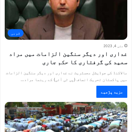
قومی
مئی 4, 2023
غداری اور دیگر سنگین الزامات میں مراد
سعید کی گرفتاری کا حکم جاری
مالاکنڈ کی جوڈیشل مجسٹریٹ نے غداری اور دیگر سنگین الزامات
میں پاکستان تحریک انصاف (پی ٹی آئی) کے رہنما مراد…
مزید پڑھیے