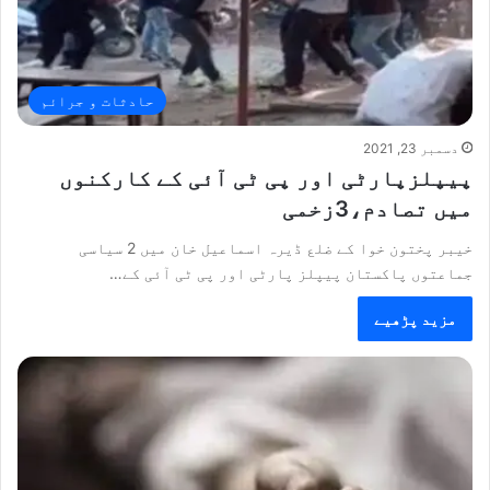
حادثات و جرائم
دسمبر 23, 2021
پیپلزپارٹی اور پی ٹی آئی کے کارکنوں
میں تصادم،3زخمی
خیبر پختون خوا کے ضلع ڈیرہ اسماعیل خان میں 2 سیاسی
جماعتوں پاکستان پیپلز پارٹی اور پی ٹی آئی کے…
مزید پڑھیے