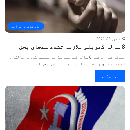
حادثات و جرائم
دسمبر 23, 2021
8 سالہ گھریلو ملازمہ تشدد سےجاں بحق
پتوکی کی رہائشی 8 سالہ گھریلو ملازمہ مبینہ طورپر مالکان
کے تشدد سےجاں بحق ہو گئی۔ مصباح نامی بچی کے…
مزید پڑھیے