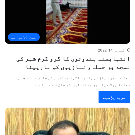
بین الاقوامی
اکتوبر 14, 2022
انتہاپسند ہندوئوں کا گرو گرم شہر کی
مسجد پر حملہ، نمازیوں کو مارپیٹا
بھارت میں سیکڑوں ہندو انتہا پسندوں کی جانب سے مسجد پر
دھاوا بولا گیا اور مسلمانوں کو جان سے مارنے…
مزید پڑھیے