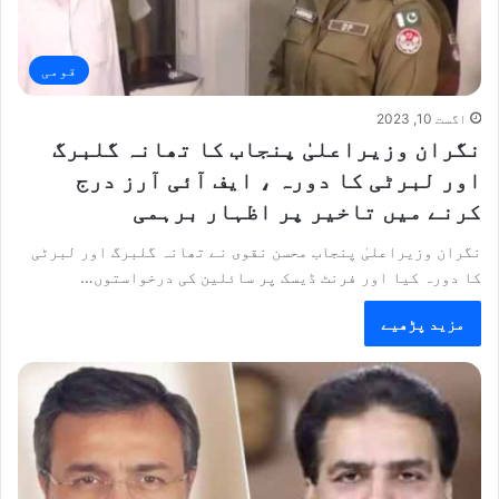
قومی
اگست 10, 2023
نگران وزیراعلیٰ پنجاب کا تھانہ گلبرگ
اور لبرٹی کا دورہ ، ایف آئی آرز درج
کرنے میں تاخیر پر اظہار برہمی
نگران وزیراعلیٰ پنجاب محسن نقوی نے تھانہ گلبرگ اور لبرٹی
کا دورہ کیا اور فرنٹ ڈیسک پر سائلین کی درخواستوں…
مزید پڑھیے