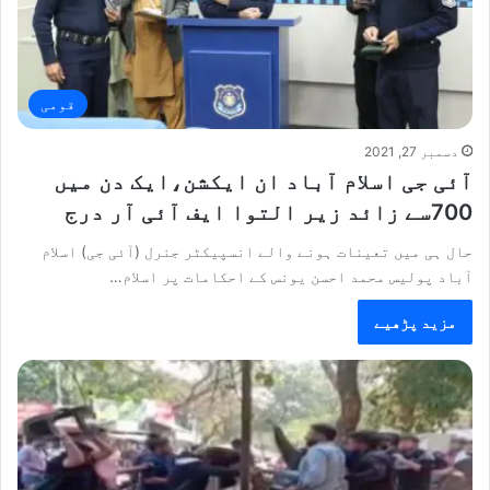
قومی
دسمبر 27, 2021
آئی جی اسلام آباد ان ایکشن،ایک دن میں
700سے زائد زیر التوا ایف آئی آر درج
حال ہی میں تعینات ہونے والے انسپیکٹر جنرل (آئی جی) اسلام
آباد پولیس محمد احسن یونس کے احکامات پر اسلام…
مزید پڑھیے