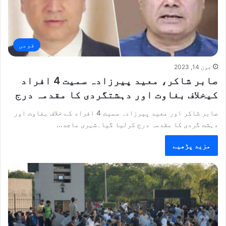
قومی
جون 14, 2023
صابر شاکر، معید پیرزادہ سمیت 4 افراد
کیخلاف بغاوت اور دہشتگردی کا مقدمہ درج
صابر شاکر اور معید پیرزادہ سمیت 4 افراد کے خلاف بغاوت اور
دہشت گردی کا مقدمہ درج کرلیا گیا۔شہری ماجد…
مزید پڑھیے