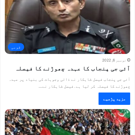
قومی
نومبر 6, 2022
آئی جی پنجاب کا عہدہ چھوڑنے کا فیصلہ
آئی جی پنجاب فیصل شاہکار نے ذاتی وجوہات کی بنیاد پر عہدہ
چھوڑنے کا فیصلہ کر لیا ہے۔فیصل شاہکار نے…
مزید پڑھیے