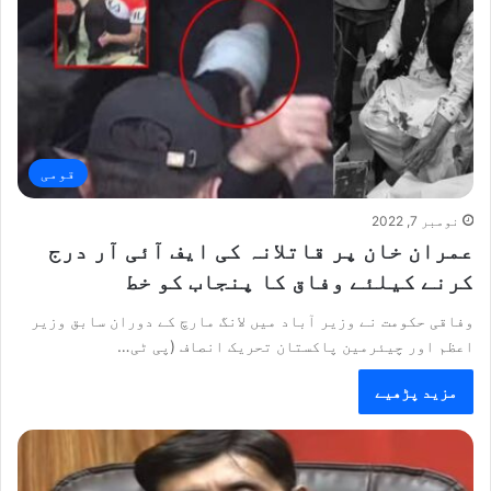
قومی
نومبر 7, 2022
عمران خان پر قاتلانہ کی ایف آئی آر درج
کرنے کیلئے وفاق کا پنجاب کو خط
وفاقی حکومت نے وزیر آباد میں لانگ مارچ کے دوران سابق وزیر
اعظم اور چیئرمین پاکستان تحریک انصاف (پی ٹی…
مزید پڑھیے