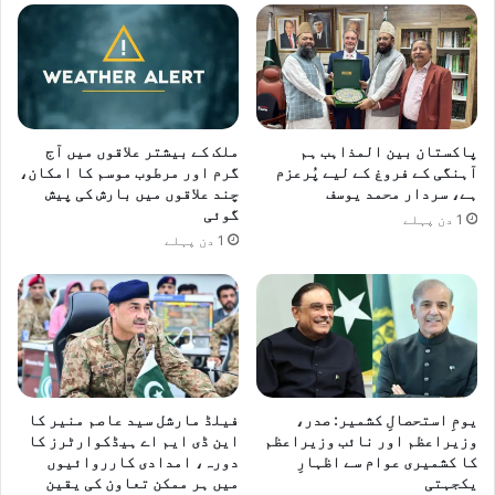
پاکستان بین المذاہب ہم
ملک کے بیشتر علاقوں میں آج
آہنگی کے فروغ کے لیے پُرعزم
گرم اور مرطوب موسم کا امکان،
ہے، سردار محمد یوسف
چند علاقوں میں بارش کی پیش
گوئی
1 دن پہلے
1 دن پہلے
یومِ استحصالِ کشمیر: صدر،
فیلڈ مارشل سید عاصم منیر کا
وزیراعظم اور نائب وزیراعظم
این ڈی ایم اے ہیڈکوارٹرز کا
کا کشمیری عوام سے اظہارِ
دورہ، امدادی کارروائیوں
یکجہتی
میں ہر ممکن تعاون کی یقین