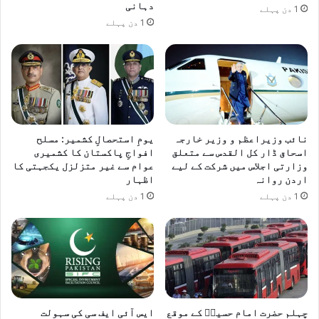
دہانی
1 دن پہلے
1 دن پہلے
نائب وزیراعظم و وزیر خارجہ
یومِ استحصالِ کشمیر: مسلح
اسحاق ڈار کل القدس سے متعلق
افواجِ پاکستان کا کشمیری
وزارتی اجلاس میں شرکت کے لیے
عوام سے غیر متزلزل یکجہتی کا
اردن روانہ
اظہار
1 دن پہلے
1 دن پہلے
چہلم حضرت امام حسینؓ کے موقع
ایس آئی ایف سی کی سہولت