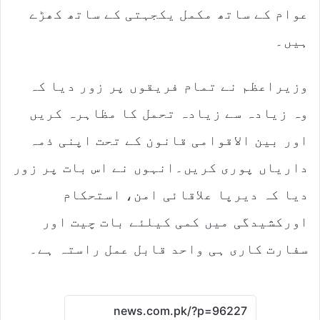
عوام کے ساتھ مکمل یکجہتی کے ساتھ کھڑے
ہیں۔
وزیراعظم نے تمام فریقوں پر زور دیا کہ
وہ زیادہ سے زیادہ تحمل کا مظاہرہ کریں
اور بین الاقوامی قانون کے تحت اپنی ذمہ
داریاں پوری کریں۔انہوں نے اس بات پر زور
دیا کہ دیرپا علاقائی امن، استحکام
اورکشیدگی میں کمی کیلئے بات چیت اور
سفارت کاری ہی واحد قابل عمل راستہ ہے۔