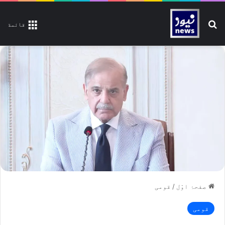
تلاش کیجیے
قائمة
صفحۂ اوّل
/
قومی
قومی