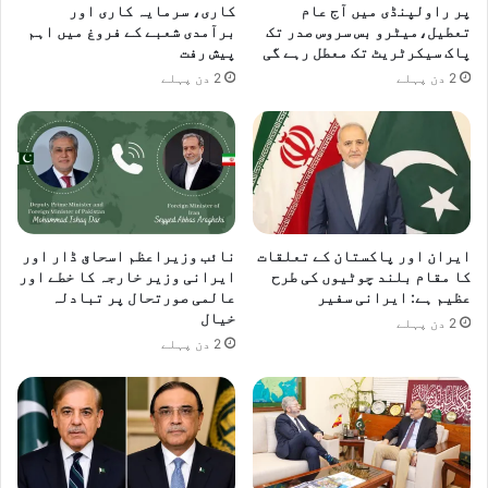
پر راولپنڈی میں آج عام
کاری، سرمایہ کاری اور
تعطیل،میٹرو بس سروس صدر تک
برآمدی شعبے کے فروغ میں اہم
پاک سیکرٹریٹ تک معطل رہے گی
پیش رفت
2 دن پہلے
2 دن پہلے
ایران اور پاکستان کے تعلقات
نائب وزیراعظم اسحاق ڈار اور
کا مقام بلند چوٹیوں کی طرح
ایرانی وزیر خارجہ کا خطے اور
عظیم ہے: ایرانی سفیر
عالمی صورتحال پر تبادلہ
خیال
2 دن پہلے
2 دن پہلے