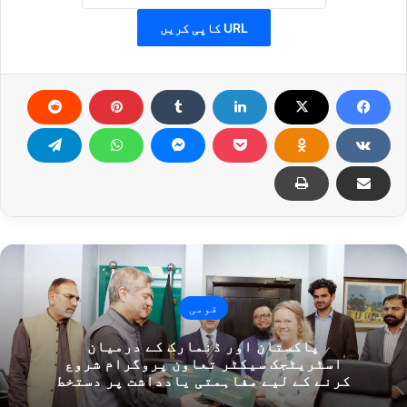
URL کاپی کریں
قومی
پاکستان اور ڈنمارک کے درمیان
اسٹریٹجک سیکٹر تعاون پروگرام شروع
کرنے کے لیے مفاہمتی یادداشت پر دستخط