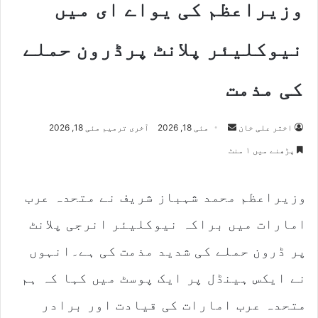
وزیراعظم کی یواے ای میں
نیوکلیئر پلانٹ پرڈرون حملے
کی مذمت
Send
اختر علی خان
مئی 18, 2026
آخری ترمیم مئی 18, 2026
an
پڑھنے میں ۱ منٹ
email
وزیراعظم محمد شہباز شریف نے متحدہ عرب
امارات میں براکہ نیوکلیئر انرجی پلانٹ
پر ڈرون حملے کی شدید مذمت کی ہے۔انہوں
نے ایکس ہینڈل پر ایک پوسٹ میں کہا کہ ہم
متحدہ عرب امارات کی قیادت اور برادر