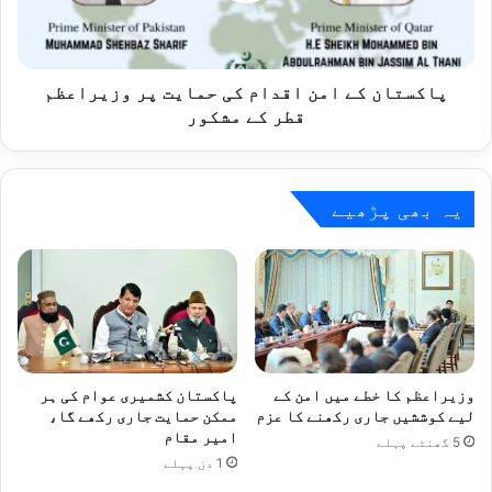
پر
وزیراعظم
قطر
کے
پاکستان کے امن اقدام کی حمایت پر وزیراعظم
مشکور
قطر کے مشکور
یہ بھی پڑھیے
وزیراعظم کا خطے میں امن کے
پاکستان کشمیری عوام کی ہر
لیے کوششیں جاری رکھنے کا عزم
ممکن حمایت جاری رکھے گا،
امیر مقام
5 گھنٹے پہلے
1 دن پہلے