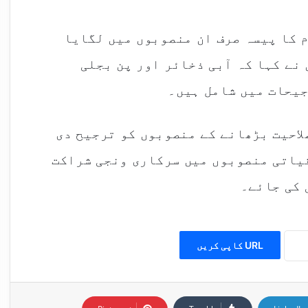
 کا پیسہ صرف ان منصوبوں میں لگایا
نے کہا کہ آبی ذخائر اور پن بجلی
یحات میں شامل ہیں۔
لاحیت بڑھانے کے منصوبوں کو ترجیح دی
یاتی منصوبوں میں سرکاری ونجی شراکت
 کی جائے۔
URL کاپی کریں