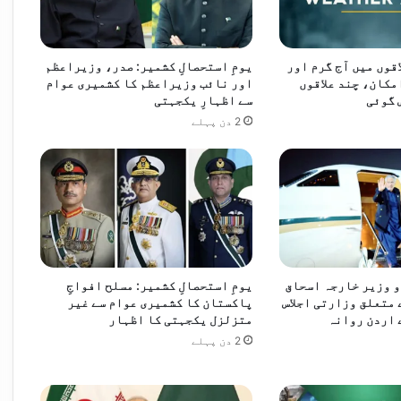
عاون کے نئے مواقع تلاش کرنے پر اتفاق
قوں میں آج گرم اور
یومِ استحصالِ کشمیر: صدر، وزیراعظم
مکان، چند علاقوں
اور نائب وزیراعظم کا کشمیری عوام
 گوئی
سے اظہارِ یکجہتی
2 دن پہلے
نصوبوں میں تیزی لانے کی ہدایت
 وزیر خارجہ اسحاق
یومِ استحصالِ کشمیر: مسلح افواجِ
 متعلق وزارتی اجلاس
پاکستان کا کشمیری عوام سے غیر
 اردن روانہ
متزلزل یکجہتی کا اظہار
2 دن پہلے