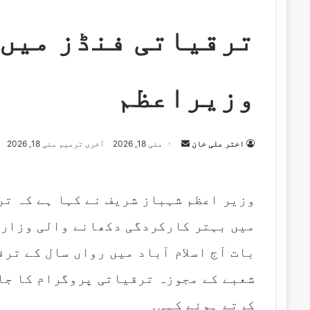
ترقیاتی فنڈز میں 
وزیراعظم
Send
اختر علی خان
مئی 18, 2026
آخری ترمیم مئی 18, 2026
an
email
وزیر اعظم شہباز شریف نے کہا ہے کہ تر
میں بہتر کارکردگی دکھانے والی وزارت
بات آج اسلام آباد میں رواں سال کے تر
شعبے کے مجوزہ ترقیاتی پروگرام کا جائ
کرتے ہوئے کہی۔