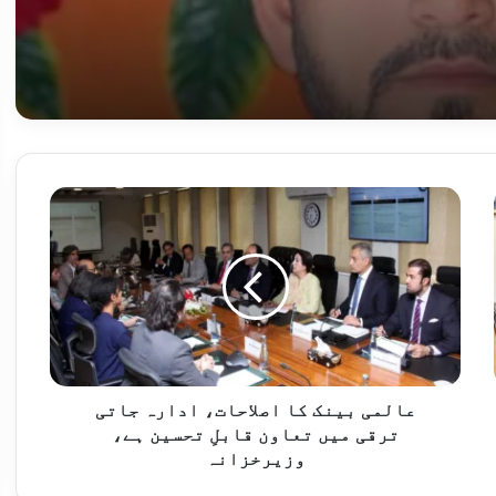
پاکستان اور ڈنمارک کے درمیان اسٹریٹجک سیکٹر تعاون پروگرام شروع کرنے کے لیے مفاہمتی یادداشت پر دستخط
عالمی
بینک
کا
اصلاحات،
ادارہ
جاتی
حکومت غیر ملکی سرمایہ کاروں کو ہر ممکن سہولت فراہم کرنے کے لیے پُرعزم ہے، قیصر احمد شیخ
ترقی
میں
تعاون
قابلِ
عالمی بینک کا اصلاحات، ادارہ جاتی
تحسین
ترقی میں تعاون قابلِ تحسین ہے،
ڈی پی ایس اینڈ کالج راولپنڈی کی طالبہ میراب حسن نے راولپنڈی بورڈ کے میٹرک امتحان میں دوسری پوزیشن حاصل کر لی
ہے،
وزیرخزانہ
وزیرخزانہ