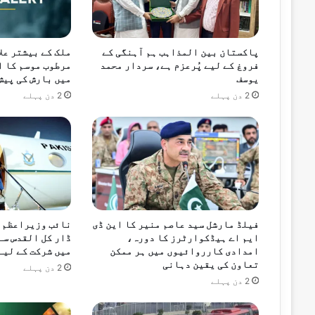
15 گھنٹے پہلے
پاکستان اور جاپان کا بنیادی شعبوں میں ت
پاکستان بین المذاہب ہم آہنگی کے
ملک کے بیشتر علا
فروغ کے لیے پُرعزم ہے، سردار محمد
مرطوب موسم کا ا
یوسف
میں بارش کی پیش
2 دن پہلے
2 دن پہلے
15 گھنٹے پہلے
احسن اقبال کی گلگت بلتستان کے ترقیاتی م
فیلڈ مارشل سید عاصم منیر کا این ڈی
نائب وزیراعظم و
ایم اے ہیڈکوارٹرز کا دورہ،
ڈار کل القدس سے
امدادی کارروائیوں میں ہر ممکن
میں شرکت کے لیے
تعاون کی یقین دہانی
2 دن پہلے
2 دن پہلے