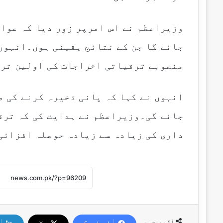
وزیراعظم نے اس امرپر زور دیا کہ عوام
جائے گا جن کے نتائج یقینی ہوں۔انہوں 
منصوبے ترقیاتی اخراجات کی اولین ترج
انہوں نے کہا کہ پانی ذخیرہ کرنے کی ص
جائے گی۔وزیراعظم نے ہدایت کی کہ ترق
داری کی زیادہ سے زیادہ حوصلہ افزائی
آگے بھجیے