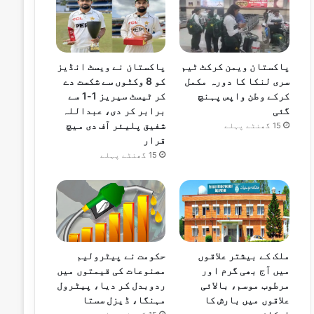
پاکستان ویمن کرکٹ ٹیم
پاکستان نے ویسٹ انڈیز
سری لنکا کا دورہ مکمل
کو 8 وکٹوں سے شکست دے
کرکے وطن واپس پہنچ
کر ٹیسٹ سیریز 1-1 سے
گئی
برابر کر دی، عبداللہ
شفیق پلیئر آف دی میچ
15 گھنٹے پہلے
قرار
15 گھنٹے پہلے
ملک کے بیشتر علاقوں
حکومت نے پیٹرولیم
میں آج بھی گرم اور
مصنوعات کی قیمتوں میں
مرطوب موسم، بالائی
ردوبدل کر دیا، پیٹرول
علاقوں میں بارش کا
مہنگا، ڈیزل سستا