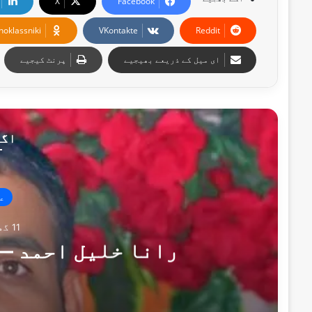
X
Facebook
noklassniki
VKontakte
Reddit
ای میل کے ذریعے بھیجیے
پرنٹ کیجیے
اگل
ع
11 گھنٹے پہلے
رانا خلیل احمد —