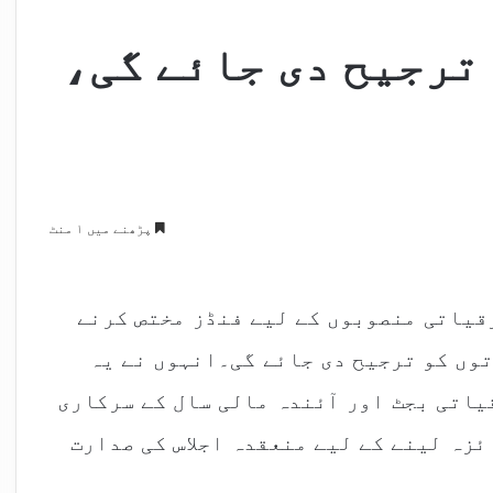
ترجیح دی جائے گی،
پڑھنے میں ۱ منٹ
قیاتی منصوبوں کے لیے فنڈز مختص کرنے
وں کو ترجیح دی جائے گی۔انہوں نے یہ
قیاتی بجٹ اور آئندہ مالی سال کے سرکاری
زہ لینے کے لیے منعقدہ اجلاس کی صدارت