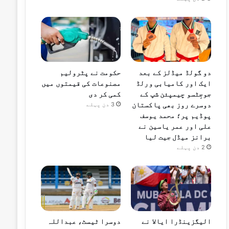
دو گولڈ میڈلز کے بعد
حکومت نے پٹرولیم
ایک اور کامیابی ورلڈ
مصنوعات کی قیمتوں میں
جوجِٹسو چیمپئن شپ کے
کمی کر دی
دوسرے روز بھی پاکستان
3 دن پہلے
پوڈیم پر؛ محمد یوسف
علی اور عمر یاسین نے
برانز میڈل جیت لیا
2 دن پہلے
الیگزینڈرا ایالا نے
دوسرا ٹیسٹ، عبداللہ