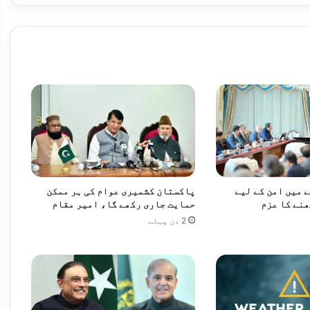
 مکمل کرکے وطن واپس پہنچ گئی
پاکستان نے ویسٹ انڈیز کو 8 وکٹوں سے شکست دے کر ٹیسٹ سیریز 1-1 سے برابر کر دی، عبداللہ شفیق پلیئر آف دی میچ قرار
 میں امن کے لیے
پاکستان کشمیری عوام کی ہر ممکن
رطوب موسم، بالائی علاقوں میں بارش کا امکان
نے کا عزم
حمایت جاری رکھے گا، امیر مقام
2 دن پہلے
ں ردوبدل کر دیا، پیٹرول مہنگا، ڈیزل سستا