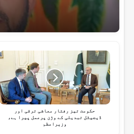
11 گھنٹے پہلے
رانا خلیل احمد — خدمت کا دوسرا نام
15 گھنٹے پہلے
حکومت
تیز
رفتار
معاشی
ترقی
15 گھنٹے پہلے
اور
ڈیجیٹل
تبدیلی
کے
وژن
حکومت تیز رفتار معاشی ترقی اور
15 گھنٹے پہلے
پرعمل
ڈیجیٹل تبدیلی کے وژن پرعمل پیرا ہے،
پیرا
وزیراعظم
ہے،