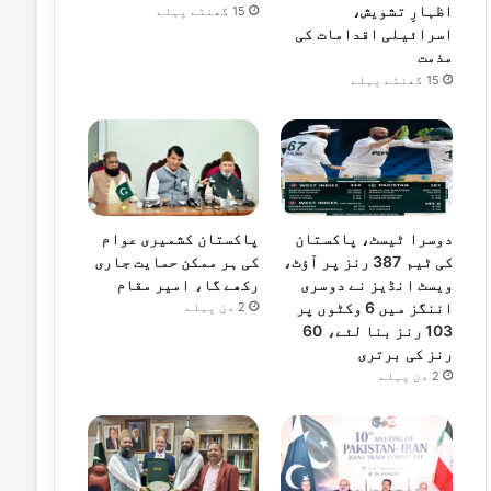
اظہارِ تشویش،
15 گھنٹے پہلے
اسرائیلی اقدامات کی
مذمت
15 گھنٹے پہلے
دوسرا ٹیسٹ، پاکستان
پاکستان کشمیری عوام
کی ٹیم 387 رنز پر آؤٹ،
کی ہر ممکن حمایت جاری
ویسٹ انڈیز نے دوسری
رکھے گا، امیر مقام
اننگز میں 6 وکٹوں پر
2 دن پہلے
103 رنز بنا لئے، 60
رنز کی برتری
2 دن پہلے