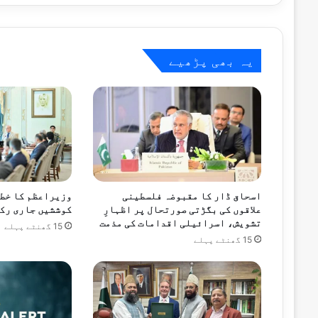
وزیراعظم
15 گھنٹے پہلے
پاکستان ویمن کرکٹ ٹیم سری لنکا کا دورہ
یہ بھی پڑھیے
15 گھنٹے پہلے
15 گھنٹے پہلے
اسحاق ڈار کا مقبوضہ فلسطینی
وزیراعظم کا خطے
ملک کے بیشتر علاقوں میں آج بھی گرم اور م
علاقوں کی بگڑتی صورتحال پر اظہارِ
کوششیں جاری رکھ
تشویش، اسرائیلی اقدامات کی مذمت
15 گھنٹے پہلے
15 گھنٹے پہلے
15 گھنٹے پہلے
حکومت نے پیٹرولیم مصنوعات کی قیمتوں می