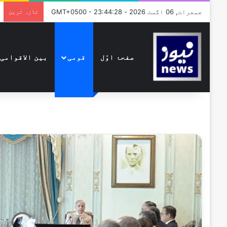
جمعرات, 06 اگست 2026 - GMT+0500 - 23:44:28
تازہ ترین
صفحۂ اوّل
قومی
بین الاقوامی