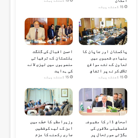
امکان
15 گھنٹے پہلے
15 گھنٹے پہلے
پاکستان اور جاپان کا
احسن اقبال کی گلگت
بنیادی شعبوں میں
بلتستان کے ترقیاتی
تعاون کے نئے مواقع
منصوبوں میں تیزی لانے
تلاش کرنے پر اتفاق
کی ہدایت
15 گھنٹے پہلے
15 گھنٹے پہلے
اسحاق ڈار کا مقبوضہ
وزیراعظم کا خطے میں
فلسطینی علاقوں کی
امن کے لیے کوششیں
بگڑتی صورتحال پر
جاری رکھنے کا عزم