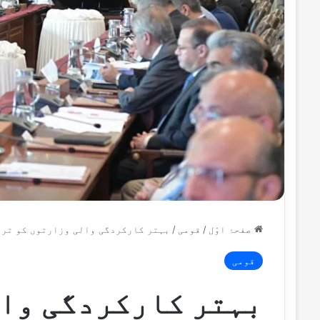
صفحۂ اوّل
/
قومی
/
بہتر کارکردگی والی وزارتوں کو ترق
قومی
بہتر کارکردگی وال