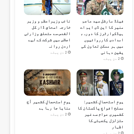
فیلڈ مارشل سید عاصم
نائب وزیراعظم و وزیر
منیر کا این ڈی ایم اے
خارجہ اسحاق ڈار کل
ہیڈکوارٹرز کا دورہ،
القدس سے متعلق وزارتی
امدادی کارروائیوں
اجلاس میں شرکت کے لیے
میں ہر ممکن تعاون کی
اردن روانہ
یقین دہانی
2 دن پہلے
2 دن پہلے
یومِ استحصالِ کشمیر:
یومِ استحصالِ کشمیر آج
مسلح افواجِ پاکستان کا
منایا جا رہا ہے
کشمیری عوام سے غیر
2 دن پہلے
متزلزل یکجہتی کا
اظہار
2 دن پہلے