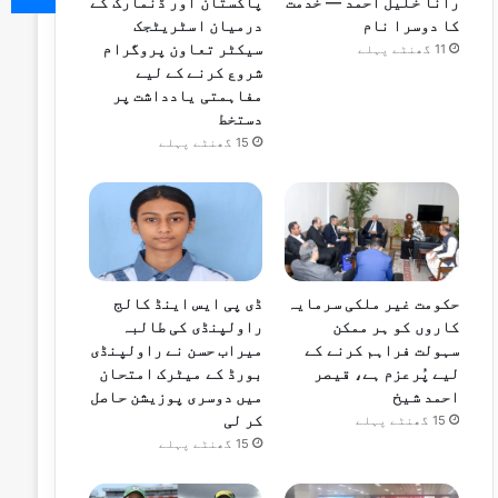
رانا خلیل احمد — خدمت
پاکستان اور ڈنمارک کے
کا دوسرا نام
درمیان اسٹریٹجک
سیکٹر تعاون پروگرام
11 گھنٹے پہلے
شروع کرنے کے لیے
مفاہمتی یادداشت پر
دستخط
15 گھنٹے پہلے
ڈی پی ایس اینڈ کالج
حکومت غیر ملکی سرمایہ
راولپنڈی کی طالبہ
کاروں کو ہر ممکن
میراب حسن نے راولپنڈی
سہولت فراہم کرنے کے
بورڈ کے میٹرک امتحان
لیے پُرعزم ہے، قیصر
میں دوسری پوزیشن حاصل
احمد شیخ
کر لی
15 گھنٹے پہلے
15 گھنٹے پہلے