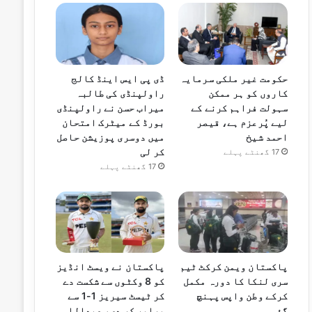
حکومت غیر ملکی سرمایہ
ڈی پی ایس اینڈ کالج
کاروں کو ہر ممکن
راولپنڈی کی طالبہ
سہولت فراہم کرنے کے
میراب حسن نے راولپنڈی
لیے پُرعزم ہے، قیصر
بورڈ کے میٹرک امتحان
احمد شیخ
میں دوسری پوزیشن حاصل
کر لی
17 گھنٹے پہلے
17 گھنٹے پہلے
پاکستان ویمن کرکٹ ٹیم
پاکستان نے ویسٹ انڈیز
سری لنکا کا دورہ مکمل
کو 8 وکٹوں سے شکست دے
کرکے وطن واپس پہنچ
کر ٹیسٹ سیریز 1-1 سے
گئی
برابر کر دی، عبداللہ