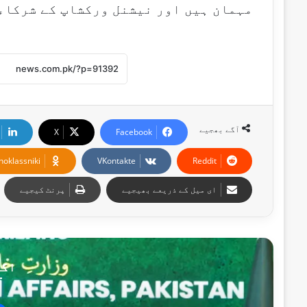
مہمان ہیں اور نیشنل ورکشاپ کے شرکاء 
آگے بھجیے
X
Facebook
noklassniki
VKontakte
Reddit
ای میل کے ذریعے بھیجیے
پرنٹ کیجیے
اگل