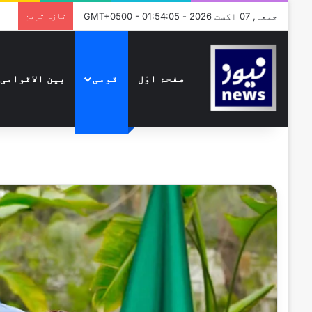
جمعہ, 07 اگست 2026 - GMT+0500 - 01:54:05
تازہ ترین
صفحۂ اوّل
قومی
بین الاقوامی