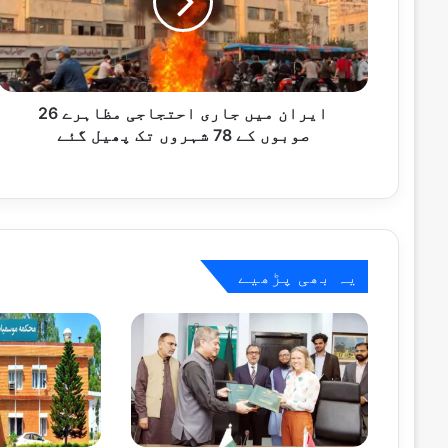
ن
1 گھنٹہ پہلے
م
اسحاق ڈار کا اقوام متحدہ سے کشمیر پر ق
ی
ں
ج
ا
ایران میں جاری احتجاجی مظاہرے 26
1 گھنٹہ پہلے
ر
صوبوں کے 78 شہروں تک پھیل گئے
ی
ا
ح
ت
1 گھنٹہ پہلے
ج
15 ممالک کے سفارتی وفد کا نیشنل ایمرجنسی آپریشنز سینٹر کا دورہ
ا
یہ بھی پڑھیے
ج
ی
م
1 گھنٹہ پہلے
ظ
وزیراعلیٰ پنجاب کی تمام واٹر فلٹریشن پل
ا
ہ
ر
ے
1 گھنٹہ پہلے
2