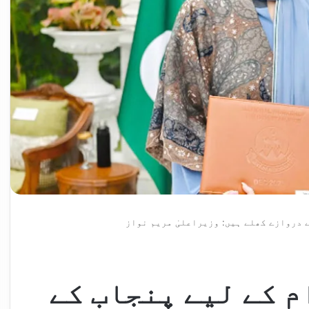
 دروازے کھلے ہیں: وزیراعلیٰ مریم نواز
م کے لیے پنجاب کے