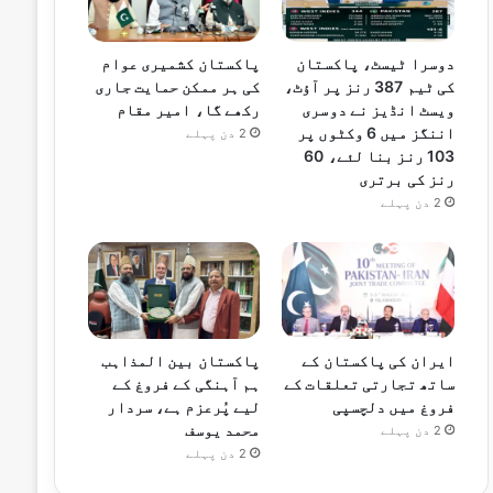
دوسرا ٹیسٹ، پاکستان
پاکستان کشمیری عوام
کی ٹیم 387 رنز پر آؤٹ،
کی ہر ممکن حمایت جاری
ویسٹ انڈیز نے دوسری
رکھے گا، امیر مقام
اننگز میں 6 وکٹوں پر
2 دن پہلے
103 رنز بنا لئے، 60
رنز کی برتری
2 دن پہلے
ایران کی پاکستان کے
پاکستان بین المذاہب
ساتھ تجارتی تعلقات کے
ہم آہنگی کے فروغ کے
فروغ میں دلچسپی
لیے پُرعزم ہے، سردار
محمد یوسف
2 دن پہلے
2 دن پہلے