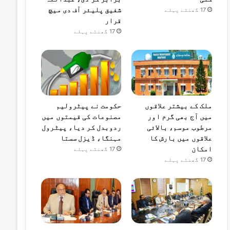
شفیق پلیئر آف دی میچ
17 گھنٹے پہلے
قرار
17 گھنٹے پہلے
ملک کے بیشتر علاقوں
حکومت نے پیٹرولیم
میں آج بھی گرم اور
مصنوعات کی قیمتوں میں
مرطوب موسم، بالائی
ردوبدل کر دیا، پیٹرول
علاقوں میں بارش کا
مہنگا، ڈیزل سستا
امکان
17 گھنٹے پہلے
17 گھنٹے پہلے