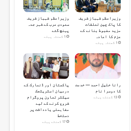
وزیراعظم شہباز شریف
وزیراعظم شہباز شریف
کا پاک چین تعلقات
سعودی عرب کے شہر جدہ
مزید مضبوط بنانے کے
پہنچ گئے
عزم کا اعادہ
1 گھنٹہ پہلے
1 گھنٹہ پہلے
رانا خلیل احمد — خدمت
پاکستان اور ڈنمارک کے
کا دوسرا نام
درمیان اسٹریٹجک
سیکٹر تعاون پروگرام
13 گھنٹے پہلے
شروع کرنے کے لیے
مفاہمتی یادداشت پر
دستخط
17 گھنٹے پہلے