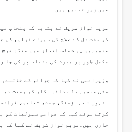
l
میں زیرِ تعلیم ہیں۔
مریم نواز شریف نے بتایا کہ پنجاب می
کو مفت دل کے علاج کی سہولت فراہم کی ج
منصوبوں پر شفاف انداز میں فنڈز خرچ 
مکمل طور پر میرٹ کی بنیاد پر کی جا ر
وزیراعلیٰ نے کہا کہ جرائم کے خاتمے، 
سٹی منصوبے کے دائرہ کار کو وسعت دینے
انہوں نے ہاؤسنگ، صحت، تعلیم، ٹرانسپ
کرتے ہوئے کہا کہ عوامی سہولیات کو ب
جاری ہیں۔مریم نواز شریف نے کہا کہ ب