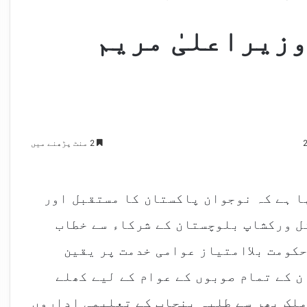
وزیراعلیٰ مریم
2 منٹ پڑھنے میں
ا ہے کہ نوجوان پاکستان کا مستقبل اور
ل ورکشاپ بلوچستان کے شرکاء سے خطاب
حکومت بلاامتیاز عوامی خدمت پر یقین
 کے تمام صوبوں کے عوام کے لیے کھلے
ملک بھر سے طلبہ پنجاب کے تعلیمی اداروں