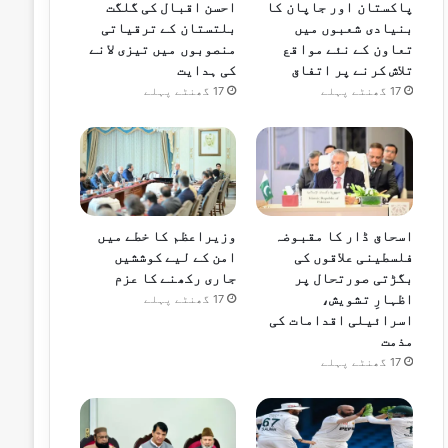
پاکستان اور جاپان کا
احسن اقبال کی گلگت
بنیادی شعبوں میں
بلتستان کے ترقیاتی
تعاون کے نئے مواقع
منصوبوں میں تیزی لانے
تلاش کرنے پر اتفاق
کی ہدایت
17 گھنٹے پہلے
17 گھنٹے پہلے
اسحاق ڈار کا مقبوضہ
وزیراعظم کا خطے میں
فلسطینی علاقوں کی
امن کے لیے کوششیں
بگڑتی صورتحال پر
جاری رکھنے کا عزم
اظہارِ تشویش،
17 گھنٹے پہلے
اسرائیلی اقدامات کی
مذمت
17 گھنٹے پہلے