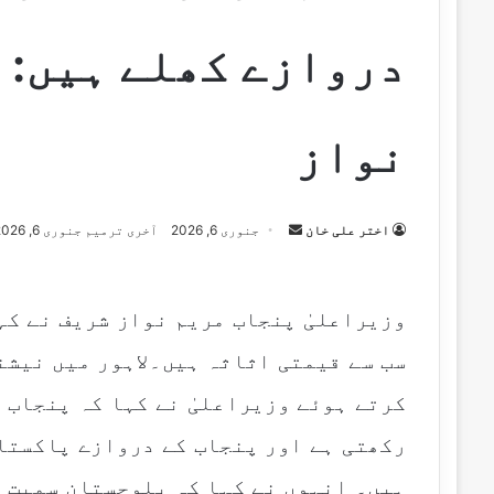
دروازے کھلے ہیں: 
نواز
اختر علی خان
S
جنوری 6, 2026
آخری ترمیم جنوری 6, 2026
e
n
d
وزیراعلیٰ پنجاب مریم نواز شریف نے کہ
a
سب سے قیمتی اثاثہ ہیں۔لاہور میں نیشن
n
e
کرتے ہوئے وزیراعلیٰ نے کہا کہ پنجاب 
m
رکھتی ہے اور پنجاب کے دروازے پاکستان
a
i
ہیں۔ انہوں نے کہا کہ بلوچستان سمیت 