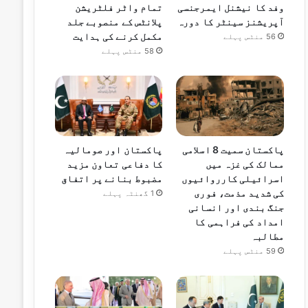
وفد کا نیشنل ایمرجنسی
تمام واٹر فلٹریشن
آپریشنز سینٹر کا دورہ
پلانٹس کے منصوبے جلد
مکمل کرنے کی ہدایت
56 منٹس پہلے
58 منٹس پہلے
پاکستان سمیت 8 اسلامی
پاکستان اور صومالیہ
ممالک کی غزہ میں
کا دفاعی تعاون مزید
اسرائیلی کارروائیوں
مضبوط بنانے پر اتفاق
کی شدید مذمت، فوری
1 گھنٹہ پہلے
جنگ بندی اور انسانی
امداد کی فراہمی کا
مطالبہ
59 منٹس پہلے