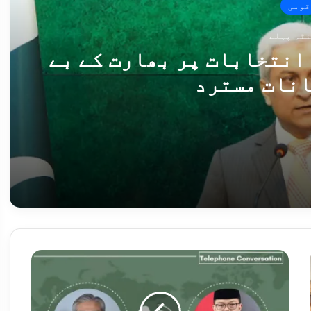
قومی
انتخابات پر بھارت کے بے
انات مسترد
ت کے بے بنیاد بیانات مسترد
روائیاں، 12 دہشت گرد ہلاک
ن
ا
ئ
ب