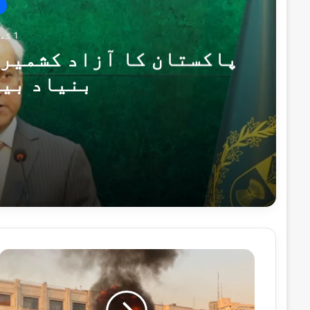
1 گھنٹہ پہلے
پاکستان کا آزاد کشمیر 
بنیاد بی
1 گھنٹہ پہلے
پاکستان کا آزاد کشمیر انتخابات پر بھار
1 گھنٹہ پہلے
بلوچستان میں سیکیورٹی فورسز کی دو انٹیلی جنس کار
ا
ی
ر
ا