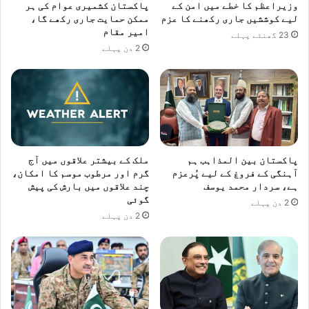
وزیراعظم کا خطے میں امن کے
پاکستان کشمیری عوام کی ہر
لیے کوششیں جاری رکھنے کا عزم
ممکن حمایت جاری رکھے گا،
امیر مقام
23 گھنٹے پہلے
2 دن پہلے
پاکستان بین المذاہب ہم
ملک کے بیشتر علاقوں میں آج
آہنگی کے فروغ کے لیے پُرعزم
گرم اور مرطوب موسم کا امکان،
ہے، سردار محمد یوسف
چند علاقوں میں بارش کی پیش
گوئی
2 دن پہلے
2 دن پہلے