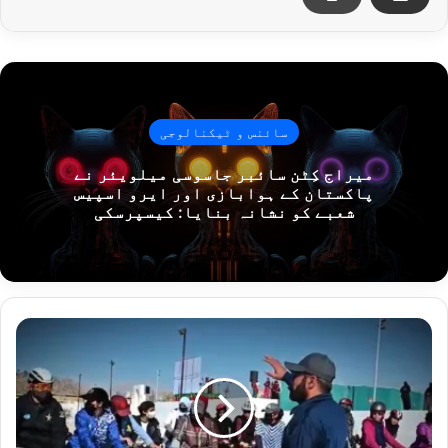
سائنس و ٹیکنالوجی
میراج کِٹن سائبر جاسوسی میلویئر نے
پاکستان کے ہوابازی اور ایرو اسپیس
شعبے کو نشانہ بنایا: کیسپرسکی
پ
ا
ک
ف
و
ج