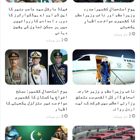
یومِ استحصالِ کشمیر: صدر،
فیلڈ مارشل سید عاصم منیر کا
وزیراعظم اور نائب وزیراعظم
این ڈی ایم اے ہیڈکوارٹرز کا
کا کشمیری عوام سے اظہارِ
دورہ، امدادی کارروائیوں
یکجہتی
میں ہر ممکن تعاون کی یقین
دہانی
2 دن پہلے
2 دن پہلے
نائب وزیراعظم و وزیر خارجہ
یومِ استحصالِ کشمیر: مسلح
اسحاق ڈار کل القدس سے متعلق
افواجِ پاکستان کا کشمیری
وزارتی اجلاس میں شرکت کے لیے
عوام سے غیر متزلزل یکجہتی کا
اردن روانہ
اظہار
2 دن پہلے
2 دن پہلے