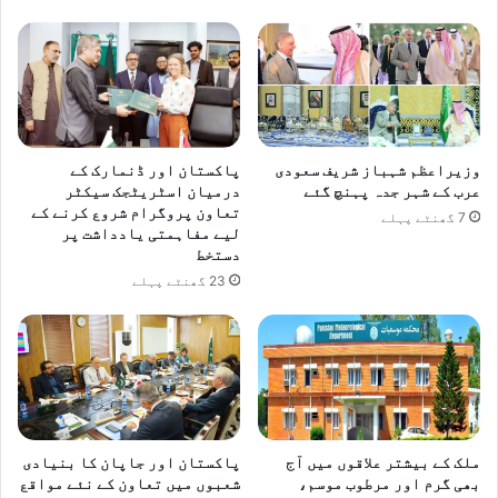
ر
ر
1
ی
9
س
ٹ
ک
ی
ا
م
ا
ک
ن
ا
وزیراعظم شہباز شریف سعودی
پاکستان اور ڈنمارک کے
ع
1
عرب کے شہر جدہ پہنچ گئے
درمیان اسٹریٹجک سیکٹر
ق
تعاون پروگرام شروع کرنے کے
5
7 گھنٹے پہلے
لیے مفاہمتی یادداشت پر
ا
ر
دستخط
د
ک
23 گھنٹے پہلے
ن
ی
س
ک
و
ا
ڈ
ب
ملک کے بیشتر علاقوں میں آج
پاکستان اور جاپان کا بنیادی
ن
بھی گرم اور مرطوب موسم،
شعبوں میں تعاون کے نئے مواقع
گ