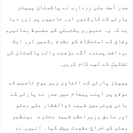
i
صدر آصف علی زرداری نے پاکستان پیپلز
l
پارٹی کے کارکنوں اور حامیوں پر زور دیا
ہے کہ وہ جمہوری یکجہتی کو مضبوط بنائیں،
وفاق کے استحکام کو مقدم رکھیں اور ایک
برداشت پسند، آگے بڑھنے والے پاکستان کی
تشکیل کے لیے کام کریں۔
پیپلز پارٹی کے اٹھاون ویں یومِ تاسیس کے
موقع پر اپنے پیغام میں صدر نے پارٹی کے
بانی چیئرمین شہید ذوالفقار علی بھٹو
اور سابق وزیراعظم شہید محترمہ بینظیر
بھٹو کو خراجِ عقیدت پیش کیا۔ انہوں نے