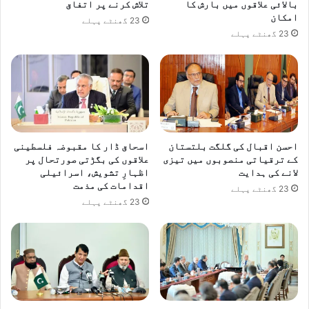
بالائی علاقوں میں بارش کا
تلاش کرنے پر اتفاق
ل
امکان
23 گھنٹے پہلے
ہ
23 گھنٹے پہلے
د
ی
ش
ر
و
ا
ن
ہ
احسن اقبال کی گلگت بلتستان
اسحاق ڈار کا مقبوضہ فلسطینی
کے ترقیاتی منصوبوں میں تیزی
علاقوں کی بگڑتی صورتحال پر
لانے کی ہدایت
اظہارِ تشویش، اسرائیلی
اقدامات کی مذمت
23 گھنٹے پہلے
23 گھنٹے پہلے