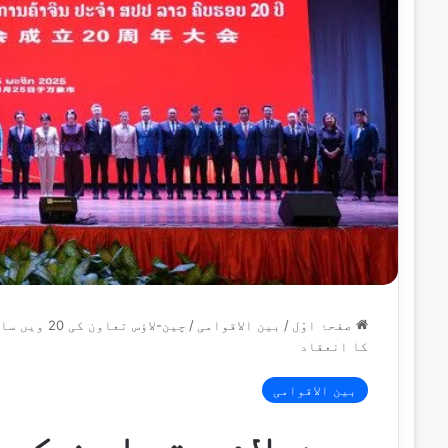
صفحۂ اوّل
/
بین الاقوامی
/
چین-لاؤس 
کا انعقاد
بین الاقوامی