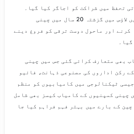
ی تحفظ میں شراکت کو اجاگر کیا گیا۔
چیمبر نے ایک رپورٹ بھی جاری کی جس میں لاؤس میں گزشتہ 20 سال میں چینی
 کرنے اور ماحول دوست ترقی کو فروغ دینے
 گیا۔
ب بھی متعارف کرائی گئی جس میں چینی
ے رکن اداروں کی مصنوعی ذہانت، فائیو
جیسی ٹیکنالوجی میں کامیابیوں کو منظم
ں چینی کمپنیوں کے کامیاب کیسز بھی شامل
 چین کے بارے میں بہتر فہم فراہم کیا جا