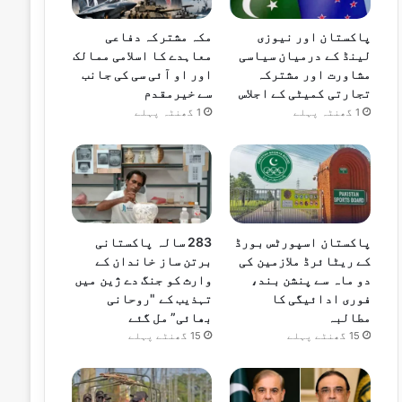
پاکستان اور نیوزی
مکہ مشترکہ دفاعی
لینڈ کے درمیان سیاسی
معاہدے کا اسلامی ممالک
مشاورت اور مشترکہ
اور او آئی سی کی جانب
تجارتی کمیٹی کے اجلاس
سے خیرمقدم
1 گھنٹہ پہلے
1 گھنٹہ پہلے
پاکستان اسپورٹس بورڈ
283 سالہ پاکستانی
کے ریٹائرڈ ملازمین کی
برتن ساز خاندان کے
دو ماہ سے پنشن بند،
وارث کو جنگ دے ژین میں
فوری ادائیگی کا
تہذیب کے "روحانی
مطالبہ
بھائی” مل گئے
15 گھنٹے پہلے
15 گھنٹے پہلے