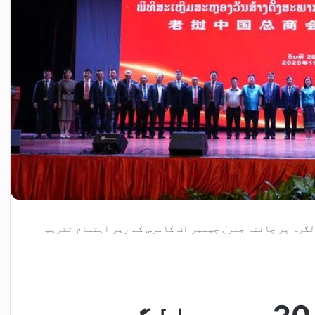
تعاون کی 20 ویں سالگرہ پر چائنہ جنرل چیمبر آف کامرس کے زیر اہتمام تقریب