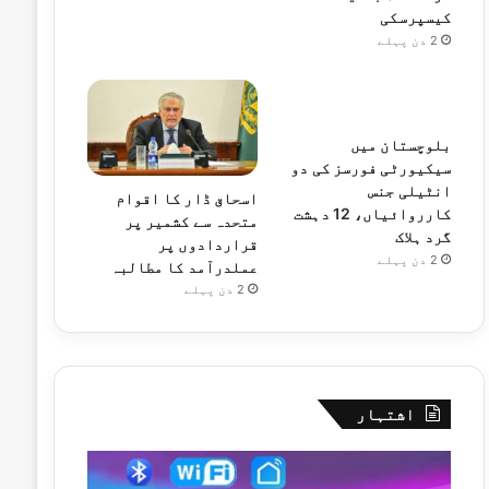
کیسپرسکی
2 دن پہلے
بلوچستان میں
سیکیورٹی فورسز کی دو
انٹیلی جنس
اسحاق ڈار کا اقوام
کارروائیاں، 12 دہشت
متحدہ سے کشمیر پر
گرد ہلاک
قراردادوں پر
2 دن پہلے
عملدرآمد کا مطالبہ
2 دن پہلے
اشتہار