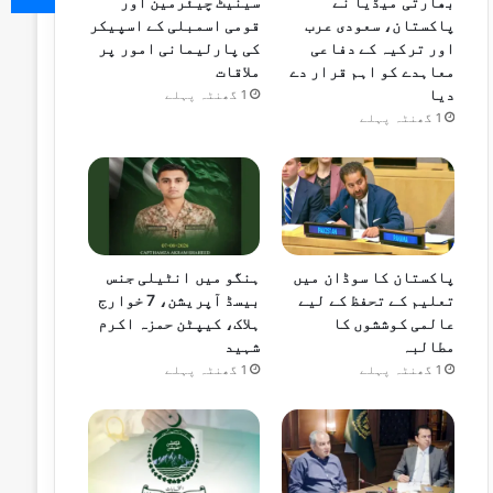
بھارتی میڈیا نے
سینیٹ چیئرمین اور
پاکستان، سعودی عرب
قومی اسمبلی کے اسپیکر
اور ترکیہ کے دفاعی
کی پارلیمانی امور پر
معاہدے کو اہم قرار دے
ملاقات
دیا
1 گھنٹہ پہلے
1 گھنٹہ پہلے
پاکستان کا سوڈان میں
ہنگو میں انٹیلی جنس
تعلیم کے تحفظ کے لیے
بیسڈ آپریشن، 7 خوارج
عالمی کوششوں کا
ہلاک، کیپٹن حمزہ اکرم
مطالبہ
شہید
1 گھنٹہ پہلے
1 گھنٹہ پہلے