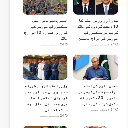
صدر اور وزیراعظم کا
خیبرپختونخوا میں
10 دہشت گردوں کو ہلاک
سیکیورٹی فورسز کی
کرنے پر سیکیورٹی
کارروائیاں، 10 خوارج
فورسز کو خراجِ تحسین
ہلاک
24 گھنٹے پہلے
24 گھنٹے پہلے
محسن نقوی کی اسلام
وزیراعظم شہباز شریف،
آباد سیف سٹی توسیعی
سعودی ولی عہد اور صدر
منصوبہ 30 ستمبر تک
اردوان نے قصر الصفا
مکمل کرنے کی ہدایت
میں جمعہ کی نماز ایک
ساتھ ادا کی
24 گھنٹے پہلے
24 گھنٹے پہلے