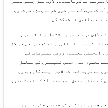
الیومسائے کوماسیتھ، لاؤس میں چینی سفیر
 آف کامرس کے صدر شین شوئے چھن، سرکاری
زز مہمانوں نے شرکت کی۔
ے لاؤس کی سماجی و اقتصادی ترقی میں
مات کو سراہا۔ انہوں نے تصدیق کی کہ لاؤ
، ڈیجیٹل معیشت، زرعی مصنوعات کی
ے شعبوں میں چینی کمپنیوں کی مسلسل
ں نے مزید کہا کہ لاؤس اپنے کاروباری
ں کے جائز حقوق اور مفادات کا تحفظ جاری
کی جو وہ اراکین کی خدمت، حکومت اور