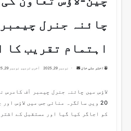
چائنہ جنرل چیمبر 
اہتمام تقریب کا ا
اختر علی خان
S
نومبر 29, 2025
آخری ترمیم نومبر 29, 2025
e
n
d
لاؤس میں چائنہ جنرل چیمبر آف کامرس ن
a
20 ویں سالگرہ منائی جس میں لاؤس اور
n
e
کو اجاگر کیا گیا اور مستقبل کے اشترا
m
a