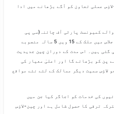
اؤس عملی تعاون کو آگے بڑھانے میں ادا
والے کمیونسٹ پارٹی آف چائنہ(سی پی
سی) کی 20 ویں مرکزی کمیٹی کے چوتھے اجلاس میں ملک کے 15 ویں 5 سالہ منصوبے
ظور کی گئی ہیں۔ اس مدت کے دوران چین جدیدیت
ے پن کو بڑھائے گا اور اعلیٰ معیار کی
و لاؤس سمیت دیگر ممالک کے لئے نئے مواقع
یوں کی خدمات کو اجاگر کیا جن میں
رکہ ترقی کا حصول شامل ہے اور چین-لاؤس