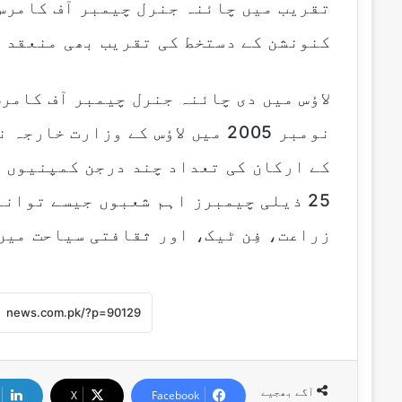
تقریب میں چائنہ جنرل چیمبر آف کامرس ل
کنونشن کے دستخط کی تقریب بھی منعقد 
لاؤس میں دی چائنہ جنرل چیمبر آف کامر
نومبر 2005 میں لاؤس کے وزارت 
25 ذیلی چیمبرز اہم شعبوں جیسے توا
زراعت، فِن ٹیک، اور ثقافتی سیاحت میں
آگے بھجیے
X
Facebook