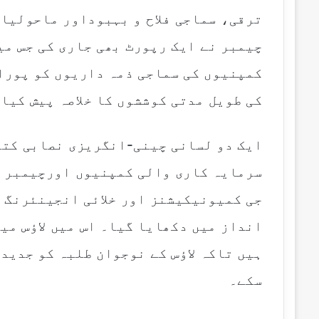
ترقی، سماجی فلاح و بہبوداور ماحولیات
کمپنیوں کی سماجی ذمہ داریوں کو پورا
کی طویل مدتی کوششوں کا خلاصہ پیش کیا
ایک دو لسانی چینی-انگریزی نصابی کتا
سرمایہ کاری والی کمپنیوں اورچیمبر ک
جی کمیونیکیشنز اور خلائی انجینئرنگ 
انداز میں دکھایا گیا۔ اس میں لاؤس می
ہیں تاکہ لاؤس کے نوجوان طلبہ کو جدید
سکے۔