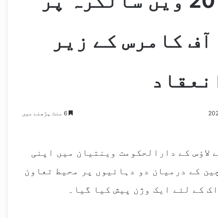
چین-لاؤس تعاون کی 20 ویں سالگرہ پر
آف کامرس کے زیر
نعقاد
6 منٹ پڑھنے میں
ے لاؤس کے دارالحکومت وینتیان میں اپنی
 چین کے درمیان دو دہائیوں پر محیط تعاون
ک کے لئے ایک وژن پیش کیا گیا۔