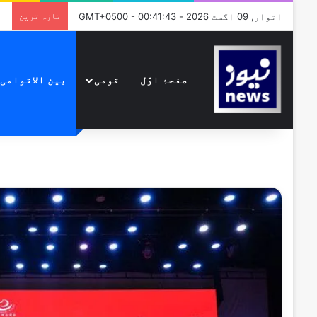
اتوار, 09 اگست 2026 - GMT+0500 - 00:41:43
تازہ ترین
صفحۂ اوّل
قومی
بین الاقوامی