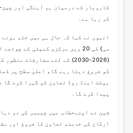
کاروبار کے درمیان ہم آہنگی اور چین-ل
کر رہا ہے۔
انہوں نے کہا کہ حال ہی میں ختم ہونے 
(2026-2030) کے لئے سفارشات من
کو فروغ دیتا رہے گا، اعلیٰ سطح پر کھل
بیلٹ اینڈ روڈ تعاون کو گہرا کرے گا ج
پیدا کرے گا۔
شین نے اپنےخطاب میں چیمبر کی دو دہائ
ارکان کی خدمت، تعاون کا فروغ اور مشت