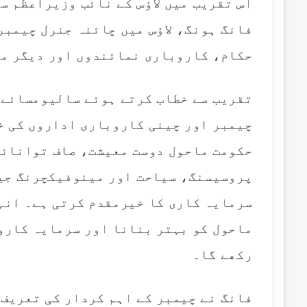
i
اس تقریب میں لاؤس کے نائب وزیراعظم س
l
فانگ ہونگ، لاؤس میں چائنہ جنرل چیمبر
حکام، کاروباری نمائندوں اور دیگر مع
تقریب سے خطاب کرتے ہوئے سالیومسائے ن
چیمبر اور چینی کاروباری اداروں کی خد
حکومت ماحول دوست معیشت، صاف توانائی
پروسیسنگ، سیاحت اور مینوفیکچرنگ جیس
سرمایہ کاری کا خیرمقدم کرتی ہے۔ انہو
ماحول کو بہتر بنانا اور سرمایہ کارو
رکھے گا۔
فانگ نے چیمبر کے اہم کردار کی تعریف 