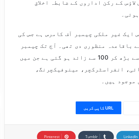
اؤس کے رکن اداروں کے ضابطہ اخلاق
ہوئی۔
س ایک غیر ملکی چیمبر آف کامرس ہے جس کی
خارجہ نے باقاعدہ منظوری دی تھی۔ آج تک چیمبر
کے ارکان کی تعداد چند درجن کمپنیوں سے بڑھ کر 100 سے زائد ہو گئی ہے جن میں
نائی، انفراسٹرکچر، مینوفیکچرنگ،
 موجود ہیں۔
URL کاپی کریں
Pinterest
Tumblr
LinkedIn