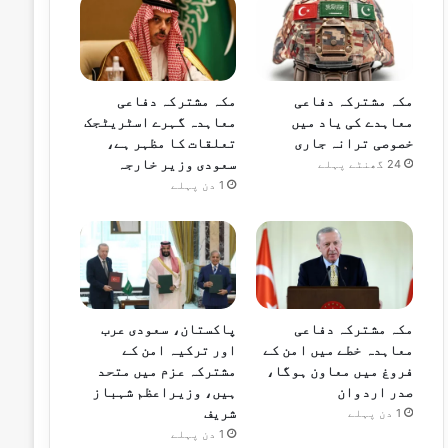
مکہ مشترکہ دفاعی
مکہ مشترکہ دفاعی
معاہدے کی یاد میں
معاہدہ گہرے اسٹریٹجک
خصوصی ترانہ جاری
تعلقات کا مظہر ہے،
سعودی وزیر خارجہ
24 گھنٹے پہلے
1 دن پہلے
مکہ مشترکہ دفاعی
پاکستان، سعودی عرب
معاہدہ خطے میں امن کے
اور ترکیہ امن کے
فروغ میں معاون ہوگا،
مشترکہ عزم میں متحد
صدر اردوان
ہیں، وزیراعظم شہباز
شریف
1 دن پہلے
1 دن پہلے