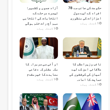
حکومت کی جانب سے 78
آزاد جموں و کشمیر:
افراد کے لیے سول
تیسرے مرحلے کے
اعزازات کی منظوری
انتخابات کی انتخابی
مہم آج رات ختم ہوگی
1 گھنٹہ پہلے
1 گھنٹہ پہلے
نائب وزیراعظم کا
او آئی سی سربراہ کا
علاقائی امن کے لیے
مکہ مشترکہ دفاعی
آسیان کی کوششوں کی
معاہدے کا خیرمقدم
حمایت کا اعادہ
1 گھنٹہ پہلے
1 گھنٹہ پہلے