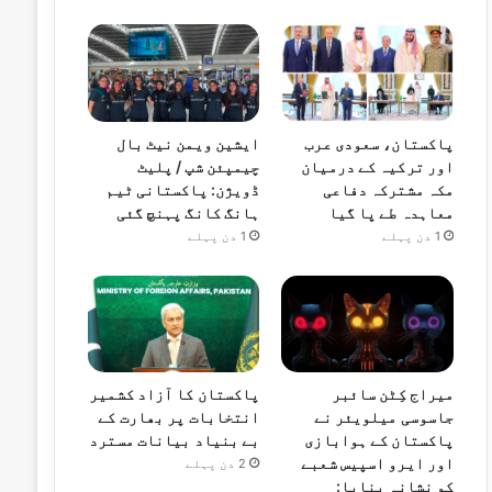
پاکستان، سعودی عرب
ایشین ویمن نیٹ بال
اور ترکیہ کے درمیان
چیمپئن شپ / پلیٹ
مکہ مشترکہ دفاعی
ڈویژن: پاکستانی ٹیم
معاہدہ طے پا گیا
ہانگ کانگ پہنچ گئی
1 دن پہلے
1 دن پہلے
میراج کِٹن سائبر
پاکستان کا آزاد کشمیر
جاسوسی میلویئر نے
انتخابات پر بھارت کے
پاکستان کے ہوابازی
بے بنیاد بیانات مسترد
اور ایرو اسپیس شعبے
2 دن پہلے
کو نشانہ بنایا: