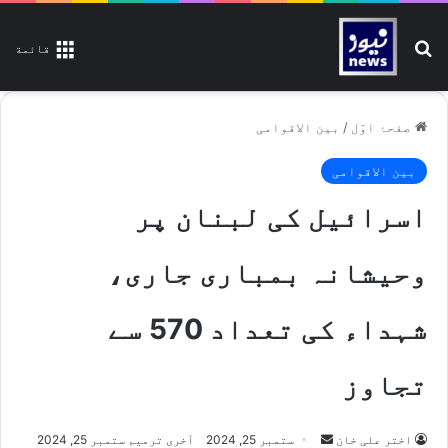
تلاش کیجیے
قائمة
صفحۂ اوّل
/
بین الاقوامی
بین الاقوامی
اسرائیل کی لبنان پر
وحیشانہ بمباری جاری،
شہداء کی تعداد 570 سے
تجاوز
اختر علی خان
S
ستمبر 25, 2024
آخری ترمیم ستمبر 25, 2024