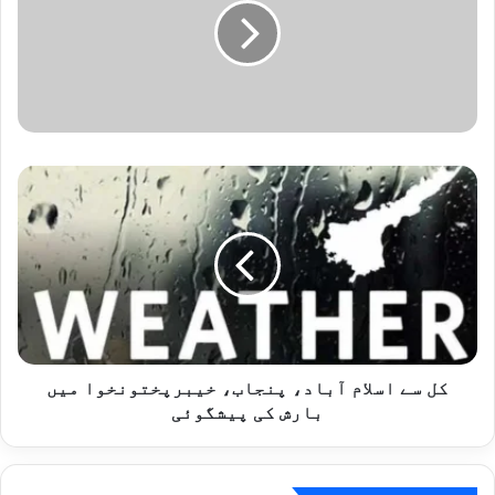
ک
ل
س
ے
ا
س
ل
ا
م
آ
کل سے اسلام آباد، پنجاب، خیبرپختونخوا میں
ب
بارش کی پیشگوئی
ا
د
،