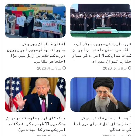
شہید ایرانی سپریم لیڈر آیت
افغان طالبان رجیم کی
اللّٰہ سید علی خامنہ ای اور ان
جابرانہ پالیسیوں اور یورپی
کے خاندان کے 4 افراد کی نمازِ
دورے کے خلاف برازیل میں بڑا
جنازہ تہران میں ادا
احتجاجی مظاہرہ
جولائی 5, 2026
جولائی 4, 2026
آیت اللہ علی خامنہ ای کی
پاکستان اور بھارت کے درمیان
نماز جنازہ کل تہران میں ادا
جنگ میں 11 طیارے گرائے گئے،
کی جائے گی
امریکی صدر کا نیا دعویٰ