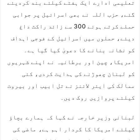
تعلیمی ادارے ایک ہفتے کیلئے بند کردیئے
گئے، حزب اللہ نے بھی اسرائیل پر جوابی
حملے کرتے ہوئے 300 سے زائد راکٹ داغ
دیئے، حملوں میں اسرائیل کے فوجی اہداف
کو نشانہ بنانے کا دعویٰ کیا گیا ہے۔
امریکا، چین اور برطانیہ نے اپنے شہریوں
کو لبنان چھوڑنے کی ہدایت کردی، کئی
ممالک کی ایئر لائنز نے تل ابیب اور بیروت
کیلئے پروازیں روک دیں۔
لبنانی وزیر خارجہ نے کہا کہ ہمارے بچاؤ
کیلئے امریکا کا کردار اہم ہے، ماضی کی