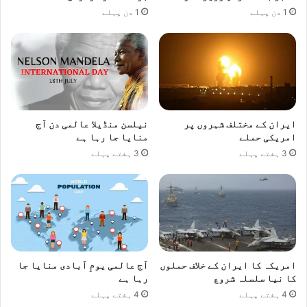
1 دن پہلے
1 دن پہلے
ا
ر
ش
ک
ی
پ
ی
ش
ایران کے مختلف شہروں پر
نیلسن منڈیلا عالمی دن آج
گ
امریکی حملے
منایا جا رہا ہے
و
3 ہفتے پہلے
3 ہفتے پہلے
ئ
ی
امریکہ کا ایران کے خلاف حملوں
آج عالمی یومِ آبادی منایا جا
کا نیا سلسلہ شروع
رہا ہے
4 ہفتے پہلے
4 ہفتے پہلے