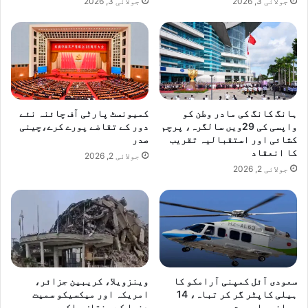
جولائی 3, 2026
جولائی 3, 2026
ہانگ کانگ کی مادر وطن کو
کمیونسٹ پارٹی آف چائنہ نئے
واپسی کی 29ویں سالگرہ، پرچم
دور کے تقاضے پورے کرے،چینی
کشائی اور استقبالیہ تقریب
صدر
کا انعقاد
جولائی 2, 2026
جولائی 2, 2026
سعودی آئل کمپنی آرامکو کا
وینزویلا، کریبین جزائر،
ہیلی کاپٹر گر کر تباہ، 14
امریکہ اور میکسیکو سمیت
مسافر جاں بحق
دنیا کے مختلف ملکوں میں