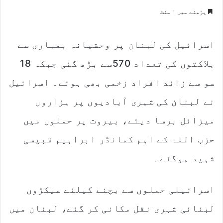
e
پڑھنے میں ۱ منٹ
n
d
اسرائیل کی لبنان پر وحشیانہ بمباری سے
a
n
ہلاکتوں کی تعداد 570سے بڑھ گئی جبکہ 18
e
m
سو سے زائد افراد زخمی بھی ہوئے۔ اسرائیل
a
نے لبنان کی شہری آبادیوں پر ہزاروں
i
l
میزائل برسا دیئے، بیروت پر حملوں میں
حزب اللہ کے اہم کمانڈر ابراہیم قبیسی
شہید ہوگئے۔
اسرائیلی حملوں سے بچنے کیلئے سیکڑوں
لبنانی شہری نقل مکانی کر گئے، لبنان میں