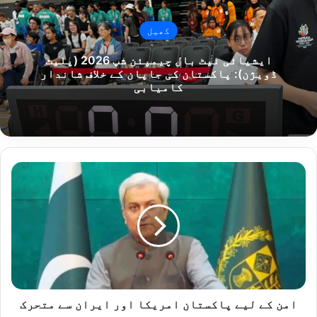
کھیل
ایشیائی نیٹ بال چیمپئن شپ 2026 (پلیٹ
ڈویژن): پاکستان کی جاپان کے خلاف شاندار
کامیابی
امن
کے
لیے
پاکستان
امریکا
اور
ایران
سے
متحرک
رابطے
امن کے لیے پاکستان امریکا اور ایران سے متحرک