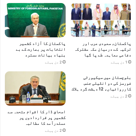
پاکستان، سعودی عرب اور
پاکستان کا آزاد کشمیر
ترکیہ کے درمیان مکہ مشترکہ
انتخابات پر بھارت کے بے
دفاعی معاہدہ طے پا گیا
بنیاد بیانات مسترد
1 دن پہلے
2 دن پہلے
بلوچستان میں سیکیورٹی
فورسز کی دو انٹیلی جنس
کارروائیاں، 12 دہشت گرد ہلاک
2 دن پہلے
اسحاق ڈار کا اقوام متحدہ سے
کشمیر پر قراردادوں پر
عملدرآمد کا مطالبہ
2 دن پہلے