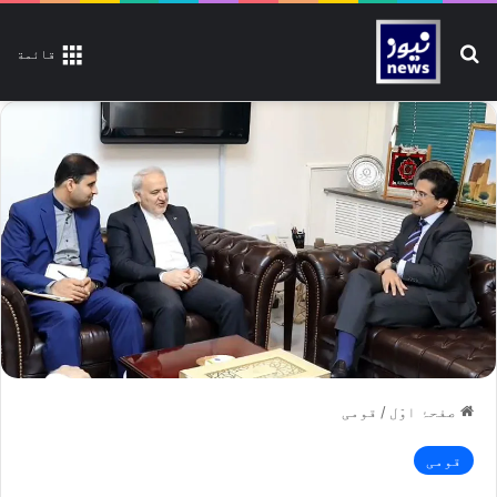
تلاش کیجیے
قائمة
صفحۂ اوّل
/
قومی
قومی