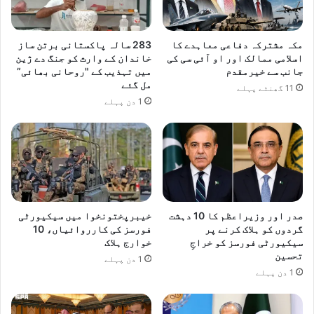
مکہ مشترکہ دفاعی معاہدے کا
283 سالہ پاکستانی برتن ساز
اسلامی ممالک اور او آئی سی کی
خاندان کے وارث کو جنگ دے ژین
جانب سے خیرمقدم
میں تہذیب کے "روحانی بھائی”
مل گئے
11 گھنٹے پہلے
1 دن پہلے
صدر اور وزیراعظم کا 10 دہشت
خیبرپختونخوا میں سیکیورٹی
گردوں کو ہلاک کرنے پر
فورسز کی کارروائیاں، 10
سیکیورٹی فورسز کو خراجِ
خوارج ہلاک
تحسین
1 دن پہلے
1 دن پہلے