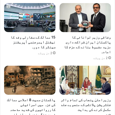
وفاقی وزیر توانائی کا
15 ممالک کے سفارتی وفد کا
پاکستان ایران شراکت داری
نیشنل ایمرجنسی آپریشنز
مزید مضبوط بنانے کے عزم کا
سینٹر کا دورہ
اعادہ
2 دن پہلے
2 دن پہلے
وزیراعلیٰ پنجاب کی تمام واٹر
پاکستان سمیت 8 اسلامی ممالک
فلٹریشن پلانٹس کے منصوبے جلد
کی غزہ میں اسرائیلی
مکمل کرنے کی ہدایت
کارروائیوں کی شدید مذمت،
فوری جنگ بندی اور انسانی