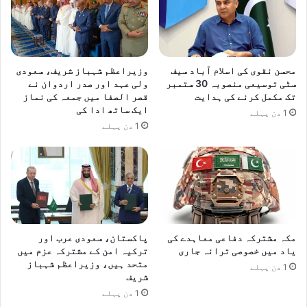
محسن نقوی کی اسلام آباد سیف
وزیراعظم شہباز شریف، سعودی
سٹی توسیعی منصوبہ 30 ستمبر
ولی عہد اور صدر اردوان نے
تک مکمل کرنے کی ہدایت
قصر الصفا میں جمعہ کی نماز
ایک ساتھ ادا کی
1 دن پہلے
1 دن پہلے
مکہ مشترکہ دفاعی معاہدے کی
پاکستان، سعودی عرب اور
یاد میں خصوصی ترانہ جاری
ترکیہ امن کے مشترکہ عزم میں
متحد ہیں، وزیراعظم شہباز
1 دن پہلے
شریف
1 دن پہلے