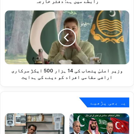
میں
رابطے میں ہے: دفتر خارجہ
ہے:
دفتر
وزیر
خارجہ
اعلیٰ
پنجاب
کی
14
ہزار
500
ایکڑ
سرکاری
اراضی
وزیر اعلیٰ پنجاب کی 14 ہزار 500 ایکڑ سرکاری
مقامی
اراضی مقامی افراد کو دینے کی ہدایت
افراد
کو
دینے
کی
یہ بھی پڑھیے
ہدایت