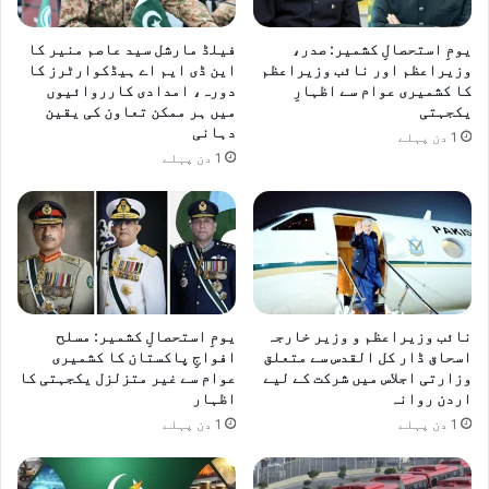
یومِ استحصالِ کشمیر: صدر،
فیلڈ مارشل سید عاصم منیر کا
وزیراعظم اور نائب وزیراعظم
این ڈی ایم اے ہیڈکوارٹرز کا
کا کشمیری عوام سے اظہارِ
دورہ، امدادی کارروائیوں
یکجہتی
میں ہر ممکن تعاون کی یقین
دہانی
1 دن پہلے
1 دن پہلے
نائب وزیراعظم و وزیر خارجہ
یومِ استحصالِ کشمیر: مسلح
اسحاق ڈار کل القدس سے متعلق
افواجِ پاکستان کا کشمیری
وزارتی اجلاس میں شرکت کے لیے
عوام سے غیر متزلزل یکجہتی کا
اردن روانہ
اظہار
1 دن پہلے
1 دن پہلے