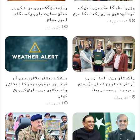
وزیراعظم کا خطے میں امن کے
پاکستان کشمیری عوام کی ہر
لیے کوششیں جاری رکھنے کا عزم
ممکن حمایت جاری رکھے گا،
امیر مقام
5 گھنٹے پہلے
1 دن پہلے
پاکستان بین المذاہب ہم
ملک کے بیشتر علاقوں میں آج
آہنگی کے فروغ کے لیے پُرعزم
گرم اور مرطوب موسم کا امکان،
ہے، سردار محمد یوسف
چند علاقوں میں بارش کی پیش
گوئی
1 دن پہلے
1 دن پہلے