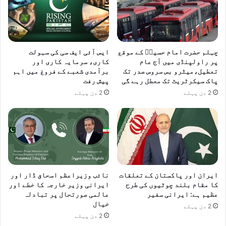
چہلم حضرت امام حسینؓ کے موقع
ایس آئی ایف سی کی سہولت
پر راولپنڈی میں آج عام
کاری، سرمایہ کاری اور
تعطیل،میٹرو بس سروس صدر تک
برآمدی شعبے کے فروغ میں اہم
پاک سیکرٹریٹ تک معطل رہے گی
پیش رفت
2 دن پہلے
2 دن پہلے
ایران اور پاکستان کے تعلقات
نائب وزیراعظم اسحاق ڈار اور
کا مقام بلند چوٹیوں کی طرح
ایرانی وزیر خارجہ کا خطے اور
عظیم ہے: ایرانی سفیر
عالمی صورتحال پر تبادلہ
خیال
2 دن پہلے
2 دن پہلے