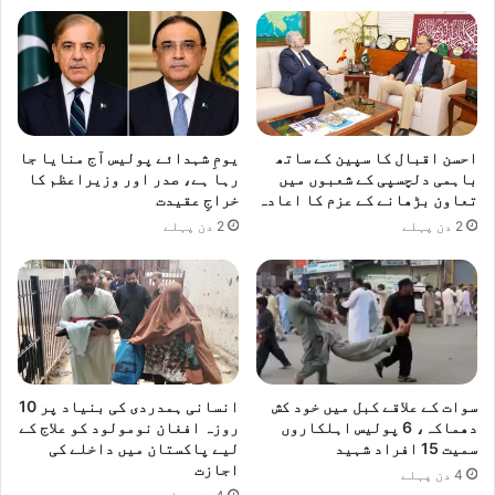
احسن اقبال کا سپین کے ساتھ
یومِ شہدائے پولیس آج منایا جا
باہمی دلچسپی کے شعبوں میں
رہا ہے، صدر اور وزیراعظم کا
تعاون بڑھانے کے عزم کا اعادہ
خراجِ عقیدت
2 دن پہلے
2 دن پہلے
سوات کے علاقے کبل میں خود کش
انسانی ہمدردی کی بنیاد پر 10
دھماکہ، 6 پولیس اہلکاروں
روزہ افغان نومولود کو علاج کے
سمیت 15 افراد شہید
لیے پاکستان میں داخلے کی
اجازت
4 دن پہلے