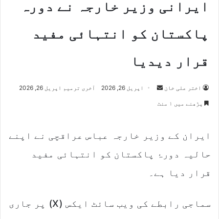
ایرانی وزیر خارجہ نے دورہ
پاکستان کو انتہائی مفید
قرار دیدیا
Send
اختر علی خان
اپریل 26, 2026
آخری ترمیم اپریل 26, 2026
an
پڑھنے میں ۱ منٹ
email
ایران کے وزیر خارجہ عباس عراقچی نے اپنے
حالیہ دورۂ پاکستان کو انتہائی مفید
قرار دیا ہے۔
سماجی رابطے کی ویب سائٹ ایکس (X) پر جاری