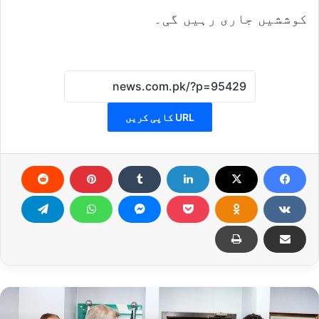
کوششیں جاری رہیں گی۔
URL کاپی کریں