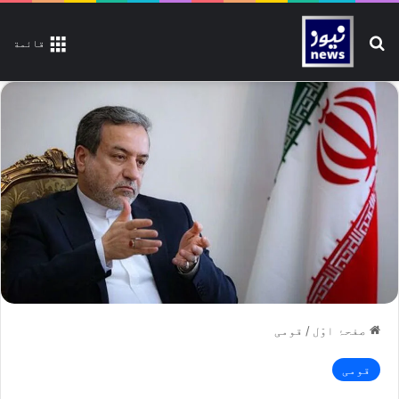
تلاش کیجیے
قائمة
صفحۂ اوّل
/
قومی
قومی