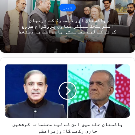
قومی
پاکستان اور ڈنمارک کے درمیان
اسٹریٹجک سیکٹر تعاون پروگرام شروع
کرنے کے لیے مفاہمتی یادداشت پر دستخط
پاکستان
خطے
میں
امن
کے
لیے
مخلصانہ
کوششیں
جاری
رکھے
پاکستان خطے میں امن کے لیے مخلصانہ کوششیں
گا:
جاری رکھے گا: وزیراعظم