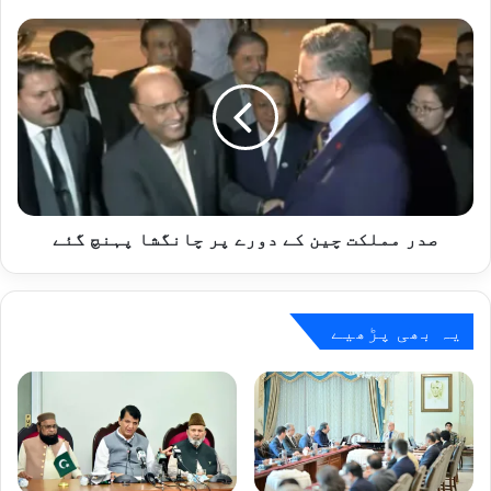
وزیراعظم
صدر
مملکت
چین
کے
دورے
پر
چانگشا
پہنچ
گئے
صدر مملکت چین کے دورے پر چانگشا پہنچ گئے
یہ بھی پڑھیے