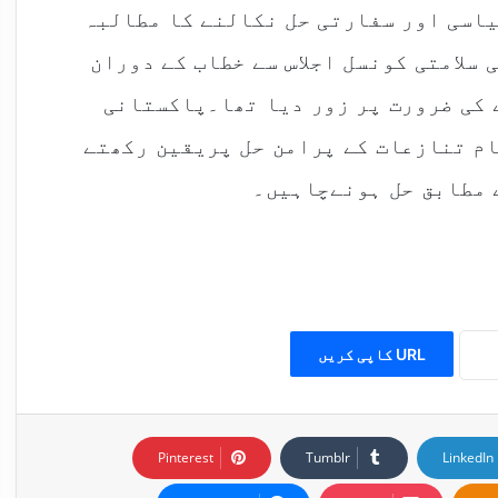
یاسی اور سفارتی حل نکالنے کا مطالبہ
سلامتی کونسل اجلاس سے خطاب کے دوران
 کی ضرورت پر زور دیا تھا۔پاکستانی
ام تنازعات کے پرامن حل پریقین رکھتے
 مطابق حل ہونےچاہیں۔
URL کاپی کریں
Pinterest
Tumblr
LinkedIn