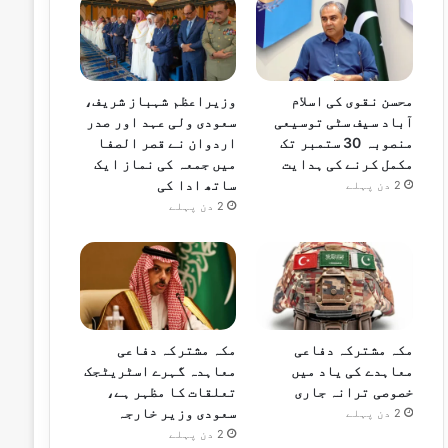
محسن نقوی کی اسلام
وزیراعظم شہباز شریف،
آباد سیف سٹی توسیعی
سعودی ولی عہد اور صدر
منصوبہ 30 ستمبر تک
اردوان نے قصر الصفا
مکمل کرنے کی ہدایت
میں جمعہ کی نماز ایک
ساتھ ادا کی
2 دن پہلے
2 دن پہلے
مکہ مشترکہ دفاعی
مکہ مشترکہ دفاعی
معاہدے کی یاد میں
معاہدہ گہرے اسٹریٹجک
خصوصی ترانہ جاری
تعلقات کا مظہر ہے،
سعودی وزیر خارجہ
2 دن پہلے
2 دن پہلے