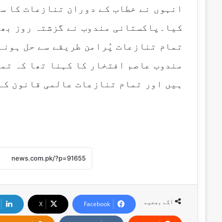
انہوں نے خطاب کے دوران تنازعات کا س
کیا۔پاکستانی مندوب نے گزشتہ روز بھی 
تمام تنازعات پُرامن طریقے سے حل ہونے
مندوب عاصم افتخار کا کہنا تھا کہ تم
ہیں اور تمام تنازعات عالمی قانون کے
آگے بھجیے
X
Facebook