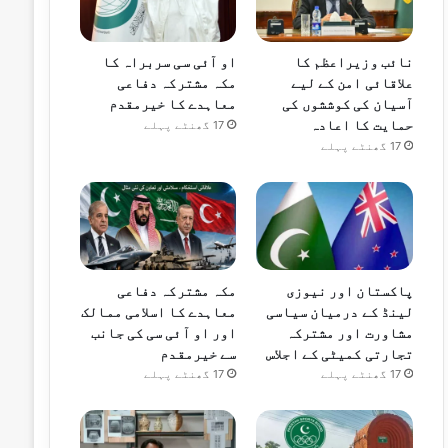
نائب وزیراعظم کا
او آئی سی سربراہ کا
علاقائی امن کے لیے
مکہ مشترکہ دفاعی
آسیان کی کوششوں کی
معاہدے کا خیرمقدم
حمایت کا اعادہ
17 گھنٹے پہلے
17 گھنٹے پہلے
پاکستان اور نیوزی
مکہ مشترکہ دفاعی
لینڈ کے درمیان سیاسی
معاہدے کا اسلامی ممالک
مشاورت اور مشترکہ
اور او آئی سی کی جانب
تجارتی کمیٹی کے اجلاس
سے خیرمقدم
17 گھنٹے پہلے
17 گھنٹے پہلے