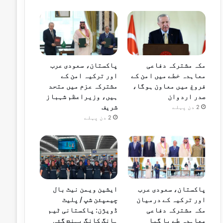
مکہ مشترکہ دفاعی
پاکستان، سعودی عرب
معاہدہ خطے میں امن کے
اور ترکیہ امن کے
فروغ میں معاون ہوگا،
مشترکہ عزم میں متحد
صدر اردوان
ہیں، وزیراعظم شہباز
شریف
2 دن پہلے
2 دن پہلے
پاکستان، سعودی عرب
ایشین ویمن نیٹ بال
اور ترکیہ کے درمیان
چیمپئن شپ / پلیٹ
مکہ مشترکہ دفاعی
ڈویژن: پاکستانی ٹیم
معاہدہ طے پا گیا
ہانگ کانگ پہنچ گئی