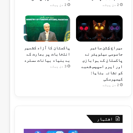
2 دن پہلے
2 دن پہلے
میراج کِٹن سائبر
پاکستان کا آزاد کشمیر
جاسوسی میلویئر نے
انتخابات پر بھارت کے
پاکستان کے ہوابازی
بے بنیاد بیانات مسترد
اور ایرو اسپیس شعبے
3 دن پہلے
کو نشانہ بنایا:
کیسپرسکی
2 دن پہلے
اشتہار