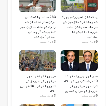
پاکستان اسپورٹس بورڈ
283 سالہ پاکستانی
کے ریٹائرڈ ملازمین کی
برتن ساز خاندان کے
دو ماہ سے پنشن بند،
وارث کو جنگ دے ژین میں
فوری ادائیگی کا
تہذیب کے "روحانی
مطالبہ
بھائی” مل گئے
1 دن پہلے
1 دن پہلے
صدر اور وزیراعظم کا
خیبرپختونخوا میں
10 دہشت گردوں کو ہلاک
سیکیورٹی فورسز کی
کرنے پر سیکیورٹی
کارروائیاں، 10 خوارج
فورسز کو خراجِ تحسین
ہلاک
2 دن پہلے
2 دن پہلے