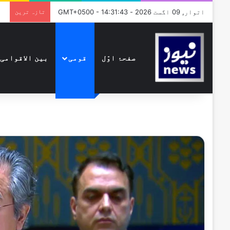
اتوار, 09 اگست 2026 - GMT+0500 - 14:31:43
تازہ ترین
صفحۂ اوّل
قومی
بین الاقوامی