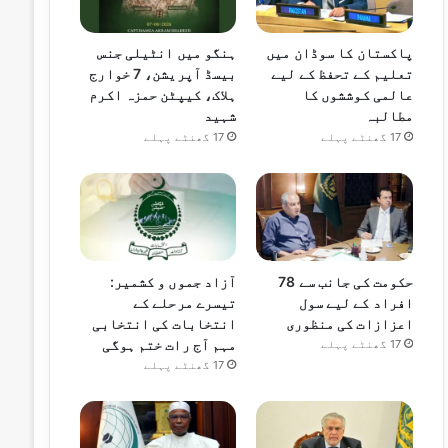
پاکستان کا سوڈان میں
ہنگو میں انٹیلی جنس
تعلیم کے تحفظ کے لیے
بیسڈ آپریشن، 7 خوارج
عالمی کوششوں کا
ہلاک، کیپٹن حمزہ اکرم
مطالبہ
شہید
17 گھنٹے پہلے
17 گھنٹے پہلے
حکومت کی جانب سے 78
آزاد جموں و کشمیر:
افراد کے لیے سول
تیسرے مرحلے کے
اعزازات کی منظوری
انتخابات کی انتخابی
مہم آج رات ختم ہوگی
17 گھنٹے پہلے
17 گھنٹے پہلے