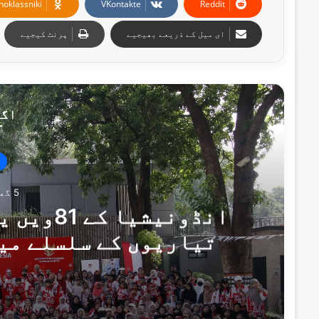
noklassniki
VKontakte
Reddit
ای میل کے ذریعے بھیجیے
پرنٹ کیجیے
اگل
5 گھنٹے پہلے
انڈونیشی
تیاریوں کے سلسلے میں
تق