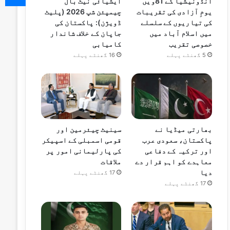
انڈونیشیا کے 81ویں
ایشیائی نیٹ بال
یومِ آزادی کی تقریبات
چیمپئن شپ 2026 (پلیٹ
کی تیاریوں کے سلسلے
ڈویژن): پاکستان کی
میں اسلام آباد میں
جاپان کے خلاف شاندار
خصوصی تقریب
کامیابی
5 گھنٹے پہلے
16 گھنٹے پہلے
بھارتی میڈیا نے
سینیٹ چیئرمین اور
پاکستان، سعودی عرب
قومی اسمبلی کے اسپیکر
اور ترکیہ کے دفاعی
کی پارلیمانی امور پر
معاہدے کو اہم قرار دے
ملاقات
دیا
17 گھنٹے پہلے
17 گھنٹے پہلے