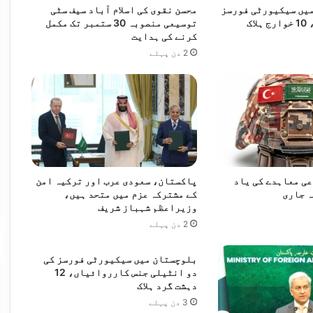
ں
ان کی کوششوں کی حمایت کا اعادہ
یں سیکیورٹی فورسز
محسن نقوی کی اسلام آباد سیف سٹی
ب
اک
توسیعی منصوبہ 30 ستمبر تک مکمل
ح
کرنے کی ہدایت
ق
2 دن پہلے
عاہدے کا خیرمقدم
ی معاہدے کی یاد
پاکستان، سعودی عرب اور ترکیہ امن
ہ جاری
کے مشترکہ عزم میں متحد ہیں،
وزیراعظم شہباز شریف
2 دن پہلے
بلوچستان میں سیکیورٹی فورسز کی
دو انٹیلی جنس کارروائیاں، 12
دہشت گرد ہلاک
3 دن پہلے