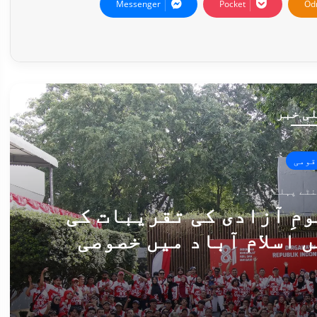
Messenger
Pocket
Od
ی خبر
قومی
ا کے 81ویں یومِ آزادی کی تقریبات کی
 اسلام آباد میں خصوصی
ریب