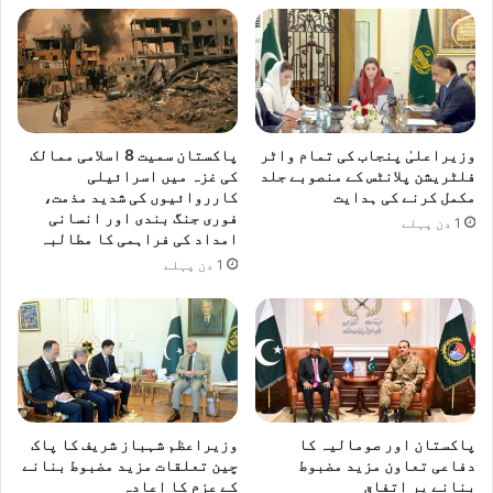
ی
ے
ا
ن
ق
ل
ا
وزیراعلیٰ پنجاب کی تمام واٹر
پاکستان سمیت 8 اسلامی ممالک
ب
فلٹریشن پلانٹس کے منصوبے جلد
کی غزہ میں اسرائیلی
ی
مکمل کرنے کی ہدایت
کارروائیوں کی شدید مذمت،
فوری جنگ بندی اور انسانی
ق
1 دن پہلے
امداد کی فراہمی کا مطالبہ
د
م
1 دن پہلے
ہ
ے
:
ش
ز
ہ
ف
پاکستان اور صومالیہ کا
وزیراعظم شہباز شریف کا پاک
ا
دفاعی تعاون مزید مضبوط
چین تعلقات مزید مضبوط بنانے
ط
بنانے پر اتفاق
کے عزم کا اعادہ