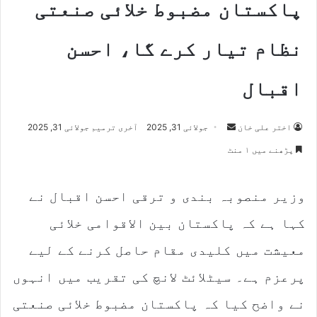
پاکستان مضبوط خلائی صنعتی
نظام تیار کرے گا، احسن
اقبال
اختر علی خان
S
جولائی 31, 2025
آخری ترمیم جولائی 31, 2025
e
پڑھنے میں ۱ منٹ
n
d
وزیر منصوبہ بندی و ترقی احسن اقبال نے
a
n
کہا ہے کہ پاکستان بین الاقوامی خلائی
e
m
معیشت میں کلیدی مقام حاصل کرنے کے لیے
a
پرعزم ہے۔ سیٹلائٹ لانچ کی تقریب میں انہوں
i
l
نے واضح کیا کہ پاکستان مضبوط خلائی صنعتی