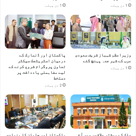
م
1 دن پہلے
1 دن پہلے
ہ
وزیراعظم شہباز شریف سعودی
پاکستان اور ڈنمارک کے
عرب کے شہر جدہ پہنچ گئے
درمیان اسٹریٹجک سیکٹر
تعاون پروگرام شروع کرنے کے
1 دن پہلے
لیے مفاہمتی یادداشت پر
دستخط
2 دن پہلے
ملک کے بیشتر علاقوں میں آج
پاکستان اور جاپان کا بنیادی