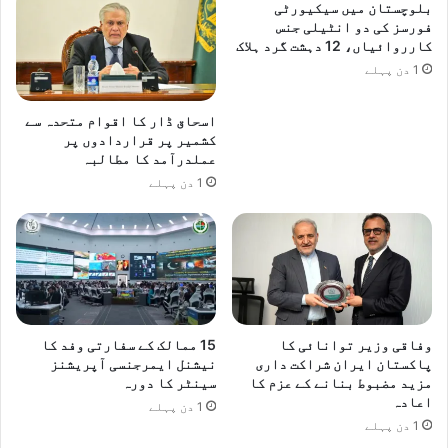
بلوچستان میں سیکیورٹی
ر
ا
فورسز کی دو انٹیلی جنس
م
ن
کارروائیاں، 12 دہشت گرد ہلاک
ی
ت
1 دن پہلے
ن
ک
س
ی
ے
اسحاق ڈار کا اقوام متحدہ سے
پ
کشمیر پر قراردادوں پر
م
ا
عملدرآمد کا مطالبہ
ل
ل
ا
1 دن پہلے
ی
ق
س
ا
ی
ت
پ
ا
ک
س
ت
وفاقی وزیر توانائی کا
15 ممالک کے سفارتی وفد کا
ا
پاکستان ایران شراکت داری
نیشنل ایمرجنسی آپریشنز
ن
مزید مضبوط بنانے کے عزم کا
سینٹر کا دورہ
ک
اعادہ
1 دن پہلے
ے
1 دن پہلے
ل