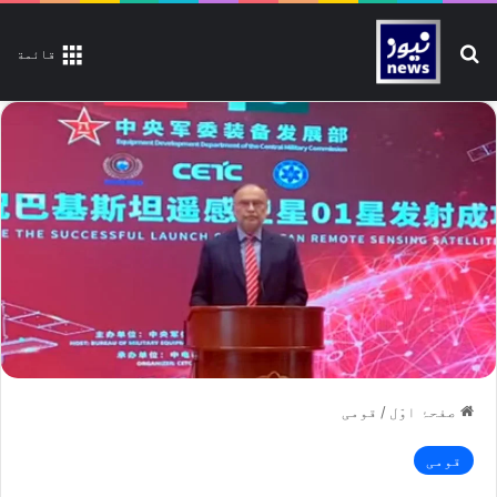
تلاش کیجیے
قائمة
صفحۂ اوّل
/
قومی
قومی