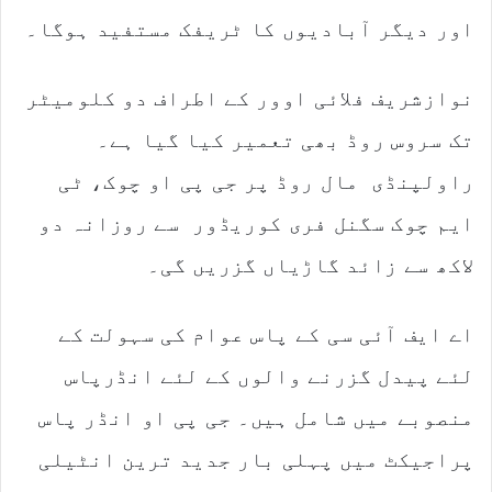
اور دیگر آبادیوں کا ٹریفک مستفید ہوگا۔
نوازشریف فلائی اوور کے اطراف دو کلومیٹر
تک سروس روڈ بھی تعمیر کیا گیا ہے۔
راولپنڈی مال روڈ پر جی پی او چوک، ٹی
ایم چوک سگنل فری کوریڈور سے روزانہ دو
لاکھ سے زائد گاڑیاں گزریں گی۔
اے ایف آئی سی کے پاس عوام کی سہولت کے
لئے پیدل گزرنے والوں کے لئے انڈرپاس
منصوبے میں شامل ہیں۔ جی پی او انڈر پاس
پراجیکٹ میں پہلی بار جدید ترین انٹیلی