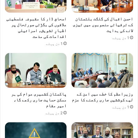
ی
ی
ا
د
4
احسن اقبال کی گلگت بلتستان
اسحاق ڈار کا مقبوضہ فلسطینی
9
کے ترقیاتی منصوبوں میں تیزی
علاقوں کی بگڑتی صورتحال پر
لانے کی ہدایت
اظہارِ تشویش، اسرائیلی
ف
اقدامات کی مذمت
1 دن پہلے
ل
1 دن پہلے
س
ط
ی
ن
ی
ش
ہ
وزیراعظم کا خطے میں امن کے
پاکستان کشمیری عوام کی ہر
ی
لیے کوششیں جاری رکھنے کا عزم
ممکن حمایت جاری رکھے گا،
د
امیر مقام
1 دن پہلے
2 دن پہلے