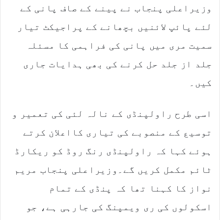
وزیراعلی پنجاب نے پینے کے صاف پانی کے
لئے پائپ لائنیں بچھانے کے پراجیکٹ تیار
سمیت مری میں پانی کی فراہمی کا مسئلہ
جلد از جلد حل کرنے کی بھی ہدایات جاری
کیں۔
اسی طرح راولپنڈی کے نالہ لئی کی تعمیر و
توسیع کے منصوبے کی تیاری کااعلان کرتے
ہوئے کہا کہ راولپنڈی رنگ روڈ کو ریکارڈ
ٹائم مکمل کریں گے۔وزیراعلی پنجاب مریم
نواز کا کہنا تھا کہ پنڈی کے تمام
اسکولوں کی ری ویمپنگ کی جارہی ہے، جو