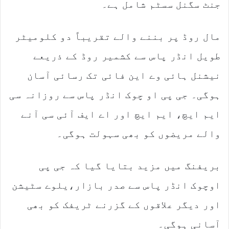
جنٹ سگنل سسٹم شامل ہے۔
مال روڈ پر بننے والے تقریباً دو کلومیٹر
طویل انڈر پاس سے کشمیر روڈ کے ذریعے
نیشنل ہائی وے این فائی تک رسائی آسان
ہوگی۔ جی پی او چوک انڈر پاس سے روزانہ سی
ایم ایچ، ایم ایچ اور اے ایف آئی سی آنے
والے مریضوں کو بھی سہولت ہوگی۔
بریفنگ میں مزید بتایا گیا کہ جی پی
اوچوک انڈر پاس سے صدر بازار،یلوے سٹیشن
اور دیگر علاقوں کے گزرنے ٹریفک کو بھی
آسانی ہوگی۔