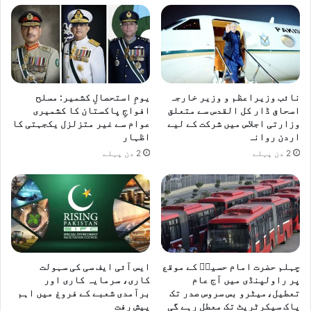
نائب وزیراعظم و وزیر خارجہ
یومِ استحصالِ کشمیر: مسلح
اسحاق ڈار کل القدس سے متعلق
افواجِ پاکستان کا کشمیری
وزارتی اجلاس میں شرکت کے لیے
عوام سے غیر متزلزل یکجہتی کا
اردن روانہ
اظہار
2 دن پہلے
2 دن پہلے
چہلم حضرت امام حسینؓ کے موقع
ایس آئی ایف سی کی سہولت
پر راولپنڈی میں آج عام
کاری، سرمایہ کاری اور
تعطیل،میٹرو بس سروس صدر تک
برآمدی شعبے کے فروغ میں اہم
پاک سیکرٹریٹ تک معطل رہے گی
پیش رفت