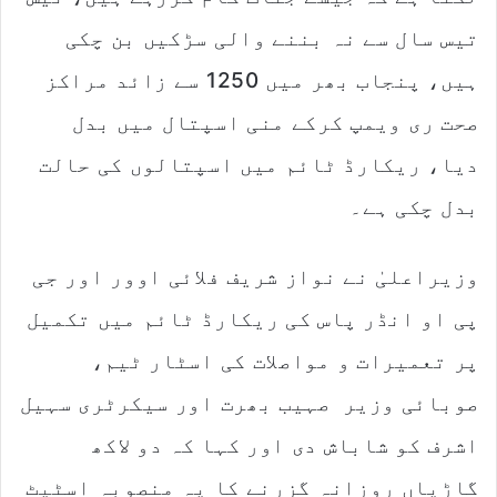
تیس سال سے نہ بننے والی سڑکیں بن چکی
ہیں، پنجاب بھر میں 1250 سے زائد مراکز
صحت ری ویمپ کرکے منی اسپتال میں بدل
دیا، ریکارڈ ٹائم میں اسپتالوں کی حالت
بدل چکی ہے۔
وزیراعلیٰ نے نواز شریف فلائی اوور اور جی
پی او انڈر پاس کی ریکارڈ ٹائم میں تکمیل
پر تعمیرات و مواصلات کی اسٹار ٹیم،
صوبائی وزیر صہیب بھرت اور سیکرٹری سہیل
اشرف کو شاباش دی اور کہا کہ دو لاکھ
گاڑیاں روزانہ گزرنے کا یہ منصوبہ اسٹیٹ