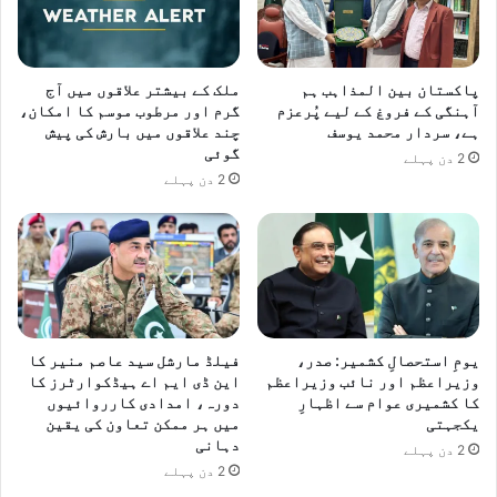
پاکستان بین المذاہب ہم
ملک کے بیشتر علاقوں میں آج
آہنگی کے فروغ کے لیے پُرعزم
گرم اور مرطوب موسم کا امکان،
ہے، سردار محمد یوسف
چند علاقوں میں بارش کی پیش
گوئی
2 دن پہلے
2 دن پہلے
یومِ استحصالِ کشمیر: صدر،
فیلڈ مارشل سید عاصم منیر کا
وزیراعظم اور نائب وزیراعظم
این ڈی ایم اے ہیڈکوارٹرز کا
کا کشمیری عوام سے اظہارِ
دورہ، امدادی کارروائیوں
یکجہتی
میں ہر ممکن تعاون کی یقین
دہانی
2 دن پہلے
2 دن پہلے