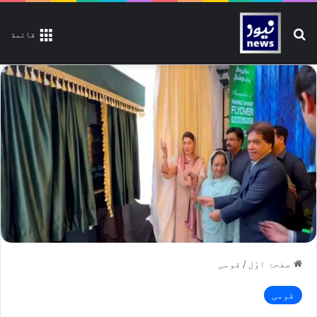
تلاش کیجیے
قائمة
صفحۂ اوّل
/
قومی
قومی