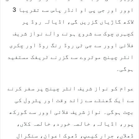
اوور اور جی پی او انڈر پاس سے تقریبا 3
لاکھ گاڑیاں گزریں گی، اڈیالہ روڈ پر
کچہری چوک سے شروع ہونے والے نواز شریف
فلائی اوور سے جی ٹی روڈ رنگ روڈ اور چکری
انٹر چینج موٹروے سے گزرنے ٹریفک مستفید
ہوگی۔
عوام کو نواز شریف انٹر چینج پر سفر کرنے
سے ایک گھنٹے سے زائد وقت اور پٹرول کی
بچت ہوگی۔ نواز شریف فلائی اوور سے گورکھ
پور، اڈیالہ، خالصہ خورد، خالصہ کلاں،
ڈھلاں، جرار کیمپ، ڈھوک اعوان، سنگرال