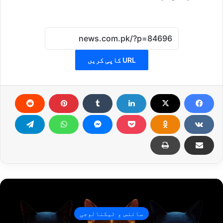
URL کاپی کریں
سائنس و ٹیکنالوجی