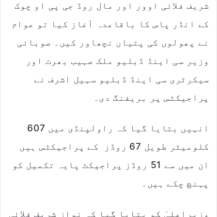
شریف فلائی اوور اور مال روڈ جی پی او چوک
کے انڈر پاس کا باقاعدہ آغاز کیا تو عوام
نے پھولوں کی پتیاں نچھاور کیں۔ صوبائی
وزیر سی اینڈ ڈبلیو ملک صہیب بھرت اور
سیکرٹری سی اینڈ ڈبلیو سہیل اشرف نے
پراجیکٹس پر بریفنگ دی۔
انہیں بتایا گیا کہ راولپنڈی میں 607
کلومیٹر طویل 67 روڈز کے پراجیکٹس ہیں
ان میں سے 51 روڈز پراجیکٹ پایہ تکمیل کو
پہنچ چکے ہیں۔
وزیراعلیٰ کو بتایا گیا کہ نواز شریف فلائی