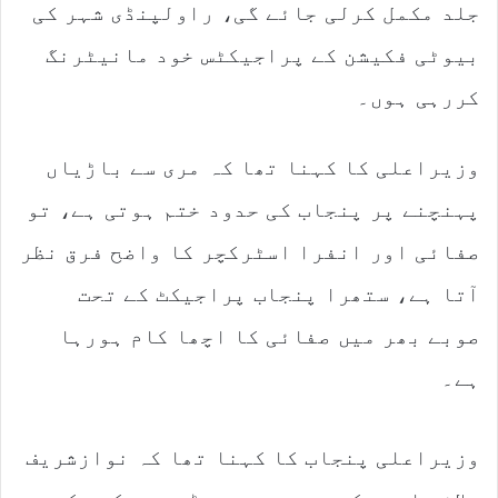
جلد مکمل کرلی جائے گی، راولپنڈی شہر کی
بیوٹی فکیشن کے پراجیکٹس خود مانیٹرنگ
کررہی ہوں۔
وزیراعلی کا کہنا تھا کہ مری سے باڑیاں
پہنچنے پر پنجاب کی حدود ختم ہوتی ہے، تو
صفائی اور انفرا اسٹرکچر کا واضح فرق نظر
آتا ہے، ستھرا پنجاب پراجیکٹ کے تحت
صوبے بھر میں صفائی کا اچھا کام ہورہا
ہے۔
وزیراعلی پنجاب کا کہنا تھا کہ نوازشریف