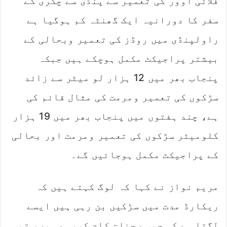
فلائی اوور کی تعمیر سے پنڈی سے چکری کے
سفر کا دورانیہ ایک گھنٹہ کم ہوگیا ہے
راولپنڈی میں روڈز کی تعمیر وبحالی کے
بیشتر پراجیکٹ مکمل ہوچکے ہیں جبکہ
پنجاب بھر میں 12 ہزار لو میٹر سے زائد
سڑکوں کی تعمیر ومرمت کی مثال قائم کی
ہے، چند ہفتوں میں پنجاب بھر میں 19 ہزار
کلومیٹر سڑکوں کی تعمیر ومرمت اور بحالی
کے پراجیکٹ مکمل ہوجائیں گے۔
مریم نواز نے کہا کہ لوگ کہتے ہیں کہ
ریکارڈ مدت میں سڑکیں بن رہی ہیں ایسے
لگتا ہے کہ جیسے جنات کام کررہے ہیں، تیس