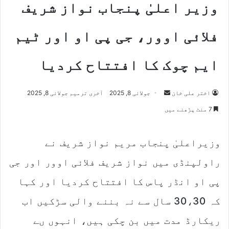
وزیر اعلیٰ پنجاب نواز شریف
فلائی اوور، جی پی او اور ٹیم
ایم چوک کا افتتاح کردیا
اختر علی خان
S
جولائی 8, 2025
آخری ترمیم جولائی 8, 2025
e
7 منٹ پڑھنے میں
n
d
وزیراعلیٰ پنجاب مریم نواز شریف نے
a
n
راولپنڈی میں نواز شریف فلائی اوور اور جی
e
m
پی او انڈر پاس کا افتتاح کردیا اور کہا
a
کہ 30،30 سال سے نہ بننے والی سڑکیں اب
i
l
ریکارڈ مدت میں بن چکی ہیں، انہوں ںے