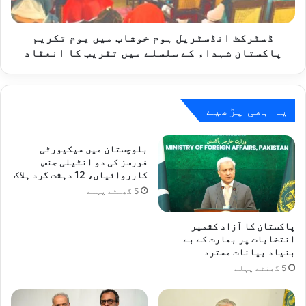
پاکستان
شہداء
کے
ڈسٹرکٹ انڈسٹریل ہوم خوشاب میں یوم تکریم
سلسلے
پاکستان شہداء کے سلسلے میں تقریب کا انعقاد
میں
تقریب
کا
انعقاد
یہ بھی پڑھیے
بلوچستان میں سیکیورٹی
فورسز کی دو انٹیلی جنس
کارروائیاں، 12 دہشت گرد ہلاک
5 گھنٹے پہلے
پاکستان کا آزاد کشمیر
انتخابات پر بھارت کے بے
بنیاد بیانات مسترد
5 گھنٹے پہلے