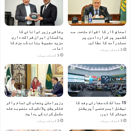
اسحاق ڈار کا اقوام متحدہ سے
وفاقی وزیر توانائی کا
کشمیر پر قراردادوں پر
پاکستان ایران شراکت داری
عملدرآمد کا مطالبہ
مزید مضبوط بنانے کے عزم کا
اعادہ
5 گھنٹے پہلے
5 گھنٹے پہلے
15 ممالک کے سفارتی وفد کا
وزیراعلیٰ پنجاب کی تمام واٹر
نیشنل ایمرجنسی آپریشنز
فلٹریشن پلانٹس کے منصوبے جلد
سینٹر کا دورہ
مکمل کرنے کی ہدایت
5 گھنٹے پہلے
5 گھنٹے پہلے