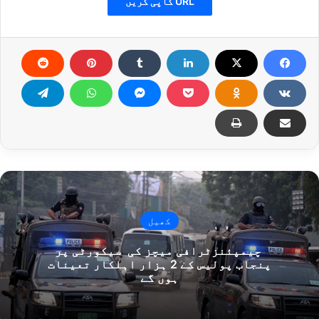
URL کاپی کریں
کھیل
چیمپئنزٹرافی میچز کی سیکورٹی پر
پنجاب پولیس کے 2 ہزار اہلکار تعینات
ہوں گے