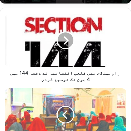
راولپنڈی
میں
ضلعی
انتظامیہ
نے
دفعہ
144
میں
4
جون
راولپنڈی میں ضلعی انتظامیہ نے دفعہ 144 میں
تک
4 جون تک توسیع کردی
توسیع
کردی
ڈسٹرکٹ
انڈسٹریل
ہوم
خوشاب
میں
یوم
تکریم