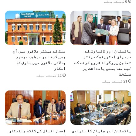
6 گھنٹے پہلے
پاکستان اور ڈنمارک کے
ملک کے بیشتر علاقوں میں آج
درمیان اسٹریٹجک سیکٹر
بھی گرم اور مرطوب موسم،
تعاون پروگرام شروع کرنے کے
بالائی علاقوں میں بارش کا
لیے مفاہمتی یادداشت پر
امکان
دستخط
22 گھنٹے پہلے
21 گھنٹے پہلے
پاکستان اور جاپان کا بنیادی
احسن اقبال کی گلگت بلتستان