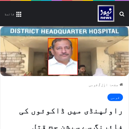
تلاش کیجیے
قائمة
صفحۂ اوّل
/
قومی
قومی
راولپنڈی میں ڈاکوئوں کی
فائرنگ سے سیشن جج قتل