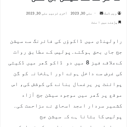
Send
ویب ڈسک
مئی 30, 2023
آخری ترمیم مئی 30, 2023
an
پڑھنے میں ۱ منٹ
email
راولپنڈی میں ڈاکوؤں کی فائرنگ سے سیشن
جج جاں بحق ہوگئے۔پولیس کے مطابق روات
کےعلاقے فیز 8 میں دو ڈاکو گھر میں ڈکیتی
کی غرض سے داخل ہوئے اور اہلخانہ کو گن
پوائنٹ پر یرغمال بنانے کی کوشش کی، اس
موقع پر گھر میں موجود سیشن جج آزاد
کشمیر سردار امجد اسحاق نے مزاحمت کی۔
پولیس کا بتانا ہے کہ سیشن جج