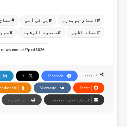
اعجاز چوہدری
پی ٹی آئی
جناح
حماد اظہر
محمود الرشید
موبا
آگے بھجیے
X
Facebook
noklassniki
VKontakte
Reddit
ای میل کے ذریعے بھیجیے
پرنٹ کیجیے