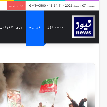
جمعہ, 07 اگست 2026 - GMT+0500 - 18:54:41
تازہ ترین
صفحۂ اوّل
قومی
بین الاقوامی