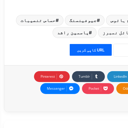
 ہائوس
جیوفینسنگ
حساس تنصیبات
ئل نمبرز
یاسمین راشد
URL کاپی کریں
Pinterest
Tumblr
LinkedIn
Messenger
Pocket
Od