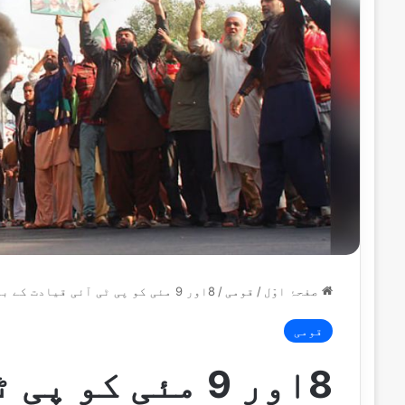
صفحۂ اوّل
/
قومی
/
8اور 9 مئی کو پی ٹی آئی قیادت کے بلوائیوں سے رابطوں کا چونکا دینے والا ریکارڈ سامنے آگیا
قومی
8اور 9 مئی کو 