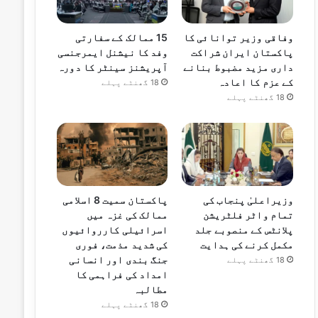
وفاقی وزیر توانائی کا
15 ممالک کے سفارتی
پاکستان ایران شراکت
وفد کا نیشنل ایمرجنسی
داری مزید مضبوط بنانے
آپریشنز سینٹر کا دورہ
کے عزم کا اعادہ
18 گھنٹے پہلے
18 گھنٹے پہلے
وزیراعلیٰ پنجاب کی
پاکستان سمیت 8 اسلامی
تمام واٹر فلٹریشن
ممالک کی غزہ میں
پلانٹس کے منصوبے جلد
اسرائیلی کارروائیوں
مکمل کرنے کی ہدایت
کی شدید مذمت، فوری
جنگ بندی اور انسانی
18 گھنٹے پہلے
امداد کی فراہمی کا
مطالبہ
18 گھنٹے پہلے