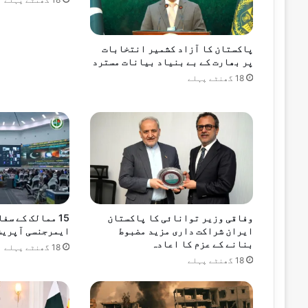
پاکستان کا آزاد کشمیر انتخابات
اکتوبر 6, 2024
پر بھارت کے بے بنیاد بیانات مسترد
پی ٹی آئی کے رہنما اعظم سواتی گرفتار
18 گھنٹے پہلے
اکتوبر 6, 2024
پی ٹی آئی مظاہرین کے تشدد سے زخمی پولی
ستمبر 28, 2024
راولپنڈی میں پی ٹی آئی کا احتجاج، دفعہ 144 نافذ،تمام داخلی و خارجی راستہ بن
وفاقی وزیر توانائی کا پاکستان
15 ممالک کے سف
ایران شراکت داری مزید مضبوط
ایمرجنسی آپریش
بنانے کے عزم کا اعادہ
18 گھنٹے پہلے
18 گھنٹے پہلے
ستمبر 18, 2024