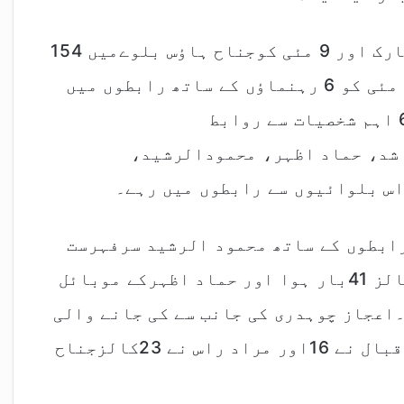
ریکارڈ سے پتا چلا کہ 8 مارچ کو زمان پارک اور 9 مئی کوجناح ہاؤس بلوےمیں 154
موبائل نمبرز سامنےآئے، 215 کالرز 9 مئی کو 6 رہنماؤں کے ساتھ رابطوں میں
رہے۔عمران خان کے گھر زمان پارک سے 6 اہم شخصیات سے روابط
شد، حماد اظہر، محمودالرشید،
س بلوائیوں سے رابطوں میں رہے۔
 موبائل فون رابطوں کے ساتھ محمود الرشید سرفہرست
ہیں، یاسمین راشد کا رابطہ بذریعہ کالز 41بار ہوا اور حماد اظہرکے موبائل
 گئیں۔اعجاز چوہدری کی جانب سے کی جانے والی
50 کالزریکارڈ میں آئیں جب کہ اسلم اقبال نے 16اور مراد راس نے 23کالزجناح