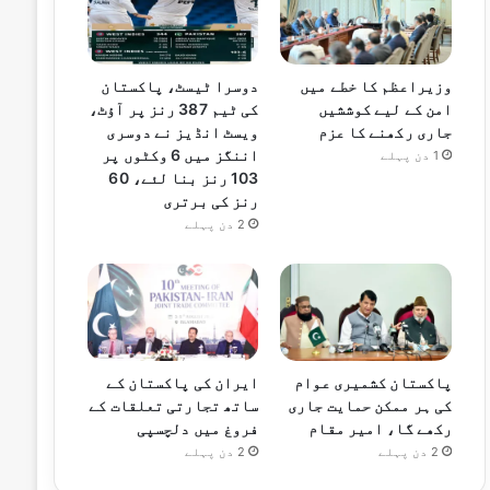
وزیراعظم کا خطے میں
دوسرا ٹیسٹ، پاکستان
امن کے لیے کوششیں
کی ٹیم 387 رنز پر آؤٹ،
جاری رکھنے کا عزم
ویسٹ انڈیز نے دوسری
اننگز میں 6 وکٹوں پر
1 دن پہلے
103 رنز بنا لئے، 60
رنز کی برتری
2 دن پہلے
پاکستان کشمیری عوام
ایران کی پاکستان کے
کی ہر ممکن حمایت جاری
ساتھ تجارتی تعلقات کے
رکھے گا، امیر مقام
فروغ میں دلچسپی
2 دن پہلے
2 دن پہلے