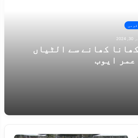
ی خبر
قومی
2024
کھانا کھانے سے الٹیاں
عمر ایوب
یاں ہوئیں، عمر ایوب
ست سے مستعفی
یوم