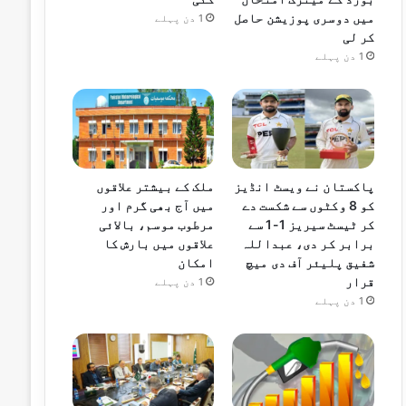
میں دوسری پوزیشن حاصل
1 دن پہلے
کر لی
1 دن پہلے
پاکستان نے ویسٹ انڈیز
ملک کے بیشتر علاقوں
کو 8 وکٹوں سے شکست دے
میں آج بھی گرم اور
کر ٹیسٹ سیریز 1-1 سے
مرطوب موسم، بالائی
برابر کر دی، عبداللہ
علاقوں میں بارش کا
شفیق پلیئر آف دی میچ
امکان
قرار
1 دن پہلے
1 دن پہلے