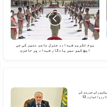
تکریم
شہداء،
جنرل
عاصم
منیر
کی
جی
ایچ
کیو
یوم تکریم شہداء، جنرل عاصم منیر کی جی
میں
ایچ کیو میں یادگار شہداء پر حاضری
 تک توسیع
یادگار
شہداء
پر
حاضری
لق نظرثانی درخواست خارج
یکیورٹی فورسز کی
دو انٹیلی جنس کارروائیاں، 12
پی ٹی آئی کا قومی اسمبلی و سینیٹ میں آئینی ترامیم کیلئے ووٹنگ کے بائیکاٹ کا فیصلہ