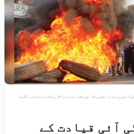
پی ٹی آئی قیادت کے