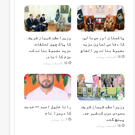
پاکستان اور صومالیہ
وزیراعظم شہباز شریف
کا دفاعی تعاون مزید
کا پاک چین تعلقات
مضبوط بنانے پر اتفاق
مزید مضبوط بنانے کے
عزم کا اعادہ
18 گھنٹے پہلے
18 گھنٹے پہلے
وزیراعظم شہباز شریف
رانا خلیل احمد — خدمت
سعودی عرب کے شہر جدہ
کا دوسرا نام
پہنچ گئے
1 دن پہلے
18 گھنٹے پہلے