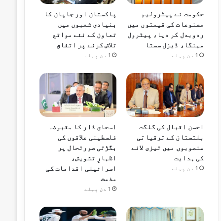
حکومت نے پیٹرولیم
پاکستان اور جاپان کا
مصنوعات کی قیمتوں میں
بنیادی شعبوں میں
ردوبدل کر دیا، پیٹرول
تعاون کے نئے مواقع
مہنگا، ڈیزل سستا
تلاش کرنے پر اتفاق
1 دن پہلے
1 دن پہلے
احسن اقبال کی گلگت
اسحاق ڈار کا مقبوضہ
بلتستان کے ترقیاتی
فلسطینی علاقوں کی
منصوبوں میں تیزی لانے
بگڑتی صورتحال پر
کی ہدایت
اظہارِ تشویش،
اسرائیلی اقدامات کی
1 دن پہلے
مذمت
1 دن پہلے