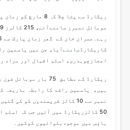
کاریکارڈسامنےآیا، جن میں یاسمین را
اعجازچوہدری، اسلم اقبال اور مراد را
ریکارڈ کے مطابق 75 بار
نمبر سے 10 کالز شرپسندوں کو کی
ہاؤس میں موجودبلوائیوں کوکیں۔