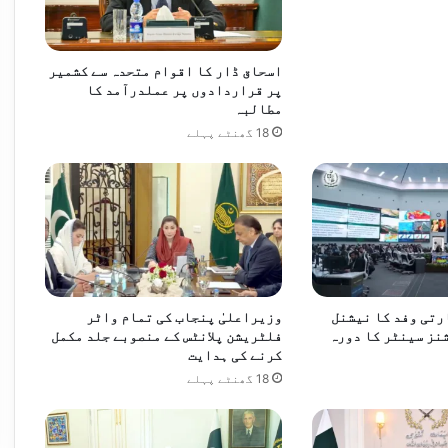
اسحاق ڈار کا اقوام متحدہ سے کشمیر
پر قراردادوں پر عملدرآمد کا
مطالبہ
18 گھنٹے پہلے
س اہلکار دم توڑ گیا
د
ارتی وفد کا نیشنل
وزیراعلیٰ پنجاب کی تمام واٹر
نز سینٹر کا دورہ
فلٹریشن پلانٹس کے منصوبے جلد مکمل
کرنے کی ہدایت
18 گھنٹے پہلے
حکومت کی طرف سے پیش کیے گئے آئینی ترمیم کے مسودے کو مکمل طور پر مسترد کرتے ہیں، مولانا فضل الرحمان