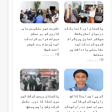
پاکستان اور ڈنمارک کے
حکومت غیر ملکی سرمایہ
درمیان اسٹریٹجک
کاروں کو ہر ممکن
سیکٹر تعاون پروگرام
سہولت فراہم کرنے کے
شروع کرنے کے لیے
لیے پُرعزم ہے، قیصر
مفاہمتی یادداشت پر
احمد شیخ
دستخط
1 دن پہلے
1 دن پہلے
ڈی پی ایس اینڈ کالج
پاکستان ویمن کرکٹ ٹیم
راولپنڈی کی طالبہ
سری لنکا کا دورہ مکمل
میراب حسن نے راولپنڈی
کرکے وطن واپس پہنچ
بورڈ کے میٹرک امتحان
گئی