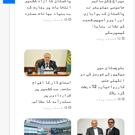
میراج کِٹن سائبر
پاکستان کا آزاد کشمیر
جاسوسی میلویئر نے
انتخابات پر بھارت کے
پاکستان کے ہوابازی
بے بنیاد بیانات مسترد
اور ایرو اسپیس شعبے
18 گھنٹے پہلے
کو نشانہ بنایا:
کیسپرسکی
12 گھنٹے پہلے
بلوچستان میں
سیکیورٹی فورسز کی دو
انٹیلی جنس
اسحاق ڈار کا اقوام
کارروائیاں، 12 دہشت
متحدہ سے کشمیر پر
گرد ہلاک
قراردادوں پر
18 گھنٹے پہلے
عملدرآمد کا مطالبہ
18 گھنٹے پہلے