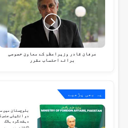
قادر
وزیراعظم
کے
معاون
اکتوبر 30, 2024
خصوصی
صنم جاوید کے وارنٹ گرفتاری منسوخ
برائے
احتساب
مقرر
عرفان قادر وزیراعظم کے معاون خصوصی
اکتوبر 25, 2024
برائے احتساب مقرر
زرتاج گل کی درخواست ضمانت قبل از گرفتاری میں 19 نومبر
اکتوبر 21, 2024
پی ٹی آئی کی انٹرپارٹی انتخابات سے متع
یہ بھی پڑھیے
بلوچستان میں س
اکتوبر 20, 2024
دہشت گرد ہلاک
18 گھنٹے پہلے