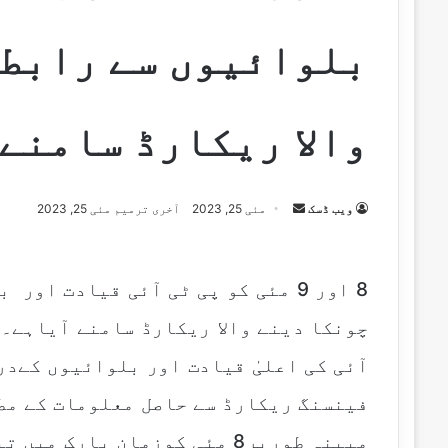
بلوائیوں سے رابطو
والا ریکارڈ سامنے 
Send
ویب ڈسک
مئی 25, 2023
آخری ترمیم مئی 25, 2023
an
email
8 اور 9 مئی کو پی ٹی آئی قیادت ا
چونکا دینے والا ریکارڈ سامنے آیاہے۔
آئی کی اعلیٰ قیادت اور بلوائیوں کےد
فینسنگ ریکارڈ سے حاصل معلومات کے مط
مبینہ طورپر8 مئی کوزمان پارک میں تیار کیاگیا۔