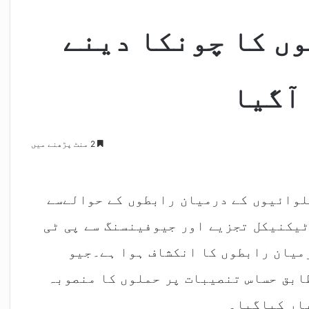
ں کا چونکا دینے
آگیا
2 منٹ پڑھنے میں
ور بلوائیوں کے درمیان رابطوں کے حوالےسے
ٹیکنیکل تجزیے اور جیوفینسنگ سے پی ٹی
رمیان رابطوں کا انکشاف ہوا ہے۔جیو
ابق حساس تنصیبات پر حملوں کا منصوبہ