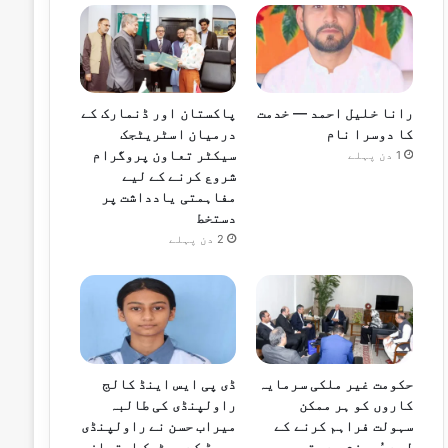
رانا خلیل احمد — خدمت
پاکستان اور ڈنمارک کے
کا دوسرا نام
درمیان اسٹریٹجک
سیکٹر تعاون پروگرام
1 دن پہلے
شروع کرنے کے لیے
مفاہمتی یادداشت پر
دستخط
2 دن پہلے
حکومت غیر ملکی سرمایہ
ڈی پی ایس اینڈ کالج
کاروں کو ہر ممکن
راولپنڈی کی طالبہ
سہولت فراہم کرنے کے
میراب حسن نے راولپنڈی
لیے پُرعزم ہے، قیصر
بورڈ کے میٹرک امتحان