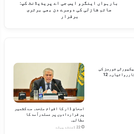
کی
بارہواں اینگرو ایس جی اے پریذیڈنٹ کپ:
دوسرے
صائم شازلی کی دوسرے دن بھی برتری
دن
برقرار
بھی
برتری
برقرار
 افراد جاں بحق
یکیورٹی فورسز کی
دو انٹیلی جنس کارروائیاں، 12
اسحاق ڈار کا اقوام متحدہ سے کشمیر
ں 5 افراد جاں بحق
پر قراردادوں پر عملدرآمد کا
مطالبہ
22 گھنٹے پہلے