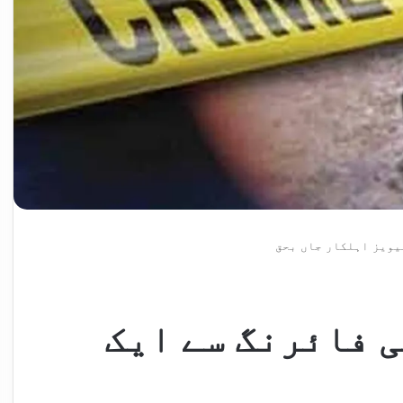
یویز اہلکار جاں بحق
 فائرنگ سے ایک