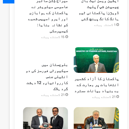
ایشین ویمن نیٹ بال
میراج کِٹن سائبر
چیمپئن شپ / پلیٹ
جاسوسی میلویئر نے
ڈویژن: پاکستانی ٹیم
پاکستان کے ہوابازی
ہانگ کانگ پہنچ گئی
اور ایرو اسپیس شعبے
کو نشانہ بنایا:
1 گھنٹہ پہلے
کیسپرسکی
15 گھنٹے پہلے
بلوچستان میں
سیکیورٹی فورسز کی دو
انٹیلی جنس
پاکستان کا آزاد کشمیر
کارروائیاں، 12 دہشت
انتخابات پر بھارت کے
گرد ہلاک
بے بنیاد بیانات مسترد
21 گھنٹے پہلے
21 گھنٹے پہلے