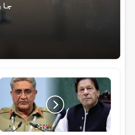
جاں
اکتوبر 29, 2024
پنجگور میں مسلح افراد کی فائرنگ سے 5 افراد جاں بحق
اکتوبر 12, 2024
کان کنوں کی ہلاکت پر بلوچستان کے علاقے د
عمران
خان
باز
نہ
آئے،
اکتوبر 6, 2024
جنرل
پی ٹی آئی مظاہرین کے تشدد سے زخمی پولی
(ر)
باجوہ
پر