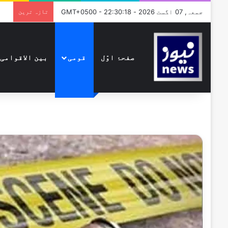
جمعہ, 07 اگست 2026 - GMT+0500 - 22:30:18
تازہ ترین
صفحۂ اوّل
قومی
بین الاقوامی