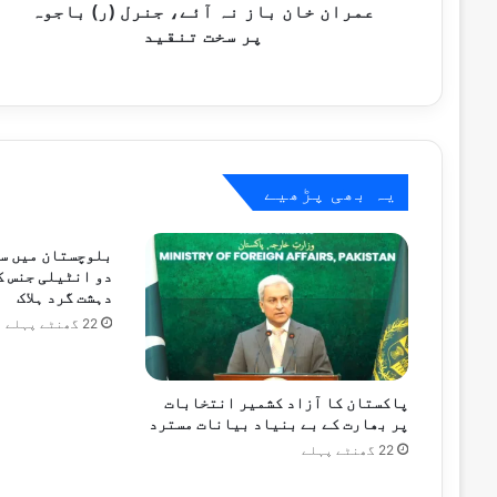
سخت
عمران خان باز نہ آئے، جنرل (ر) باجوہ
ستمبر 29, 2024
تنقید
پر سخت تنقید
دہشتگردوں کی گھر میں گھس کر فائرنگ، 7 مزدور جاں بحق
ستمبر 28, 2024
شمالی وزیرستان میں چارٹرڈ ہیلی کاپٹر گر کر تباہ، 6
یہ بھی پڑھیے
بلوچستان میں س
ستمبر 26, 2024
اسلام آباد کچہری کے سامنے فائرنگ سے 2 افراد جاں بحق
دہشت گرد ہلاک
22 گھنٹے پہلے
ستمبر 22, 2024
پاکستان کا آزاد کشمیر انتخابات
ضلع کرم میں قبائل کے درمیان مسلح تصادم کے نتیجے می
پر بھارت کے بے بنیاد بیانات مسترد
22 گھنٹے پہلے