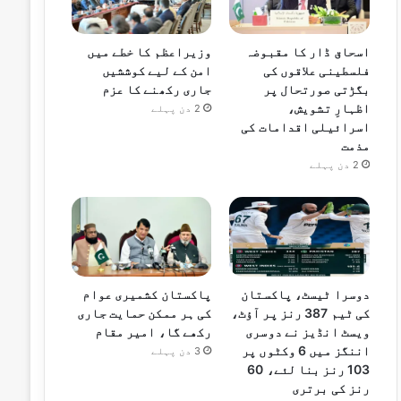
اسحاق ڈار کا مقبوضہ
وزیراعظم کا خطے میں
فلسطینی علاقوں کی
امن کے لیے کوششیں
بگڑتی صورتحال پر
جاری رکھنے کا عزم
اظہارِ تشویش،
2 دن پہلے
اسرائیلی اقدامات کی
مذمت
2 دن پہلے
دوسرا ٹیسٹ، پاکستان
پاکستان کشمیری عوام
کی ٹیم 387 رنز پر آؤٹ،
کی ہر ممکن حمایت جاری
ویسٹ انڈیز نے دوسری
رکھے گا، امیر مقام
اننگز میں 6 وکٹوں پر
3 دن پہلے
103 رنز بنا لئے، 60
رنز کی برتری