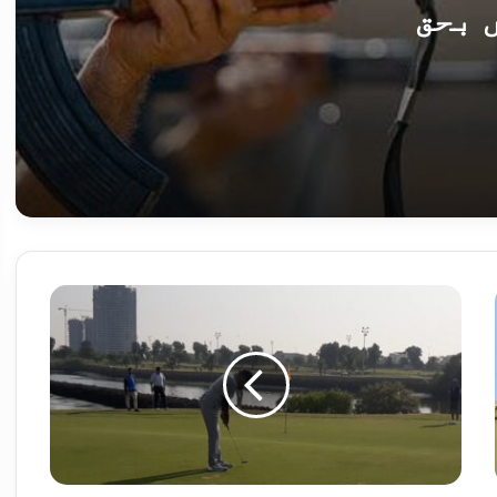
 بحق
کی میں مکمل شٹرڈائون
بارہواں
اینگرو
ایس
جی
اے
پریذیڈنٹ
س اہلکار دم توڑ گیا
کپ:
صائم
شازلی