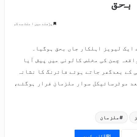
بحق
پڑھنے میں ۱ منٹ سے کم
 ایک لیویز اہلکار جاں بحق ہوگیا۔
اقعہ چمن کی مخلص کالونی میں پیش آیا
 کے بعدگھر جاتے ہوئے فائرنگ کا نشانہ
عد موٹرسائیکل سوار ملزمان فرار ہوگئے،
ملزمان
URL کاپی کریں