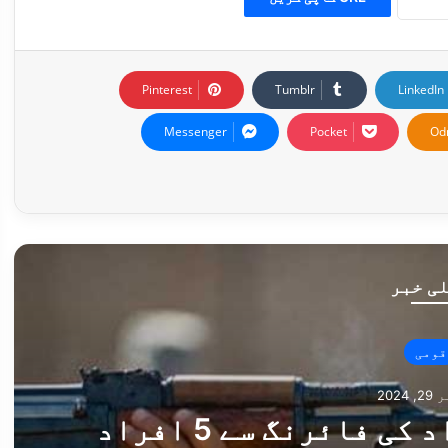
Pinterest
Tumblr
LinkedIn
Messenger
Pocket
Od
ی خبر
قومی
2024
پنجگور میں مسلح افراد کی فائرنگ سے 5 افراد