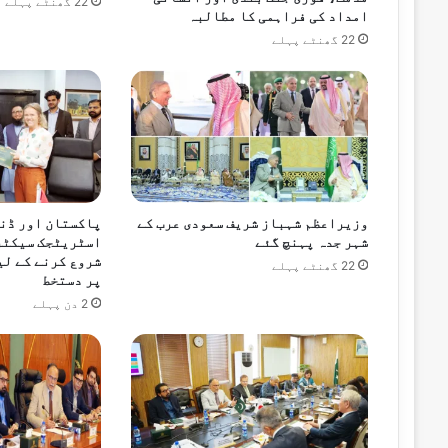
22 گھنٹے پہلے
امداد کی فراہمی کا مطالبہ
22 گھنٹے پہلے
وزیراعظم شہباز شریف سعودی عرب کے
پاکستان اور ڈن
شہر جدہ پہنچ گئے
اسٹریٹجک سیکٹر
شروع کرنے کے لی
22 گھنٹے پہلے
پر دستخط
2 دن پہلے