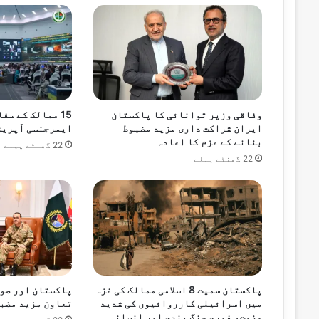
ستمبر 18, 2024
اے این ایف کی کارروائیاں، 6 ملزمان گرفتار، 539 کلوگرام منشیات پکڑی گئی
ستمبر 17, 2024
ڈکیتی کے دوران مزاحمت پر ڈاکوئوں کی فا
وفاقی وزیر توانائی کا پاکستان
15 ممالک کے سف
ایران شراکت داری مزید مضبوط
ایمرجنسی آپریش
بنانے کے عزم کا اعادہ
22 گھنٹے پہلے
22 گھنٹے پہلے
ستمبر 15, 2024
خیبرپختونخوا پولیس کے افسران اور اہلک
پاکستان سمیت 8 اسلامی ممالک کی غزہ
پاکستان اور صو
میں اسرائیلی کارروائیوں کی شدید
تعاون مزید مضبو
مذمت، فوری جنگ بندی اور انسانی