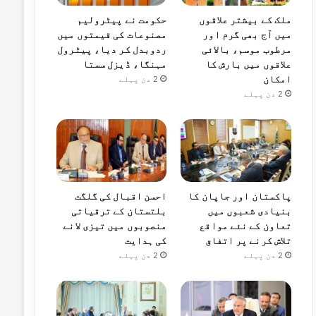
ملک کے بیشتر علاقوں
حکومت نے پیٹرولیم
میں آج بھی گرم اور
مصنوعات کی قیمتوں میں
مرطوب موسم، بالائی
ردوبدل کر دیا، پیٹرول
علاقوں میں بارش کا
مہنگا، ڈیزل سستا
امکان
2 دن پہلے
2 دن پہلے
پاکستان اور جاپان کا
احسن اقبال کی گلگت
بنیادی شعبوں میں
بلتستان کے ترقیاتی
تعاون کے نئے مواقع
منصوبوں میں تیزی لانے
تلاش کرنے پر اتفاق
کی ہدایت
2 دن پہلے
2 دن پہلے