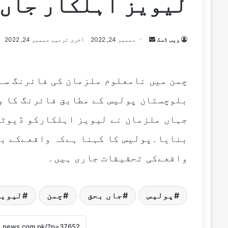
لیویز اہلکار جاں 
Send
ویب ڈسک
دسمبر 24, 2022
آخری ترمیم دسمبر 24, 2022
an
email
چمن میں نامعلوم ملزمان کی فائرنگ سے
بلوچستان پولیس کے مطابق فائرنگ کا و
جہاں ملزمان نے لیویز اہلکارکو ڈیوٹی
بنایا۔پولیس کا کہنا ہےکہ واقعےکے ب
واقعےکی تحقیقات جاری ہیں۔
پولیس
جاں بحق
چمن
لیویز