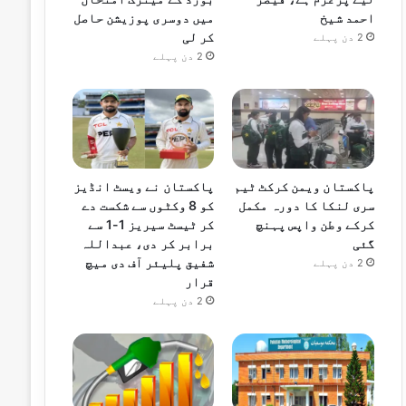
احمد شیخ
میں دوسری پوزیشن حاصل
کر لی
2 دن پہلے
2 دن پہلے
پاکستان ویمن کرکٹ ٹیم
پاکستان نے ویسٹ انڈیز
سری لنکا کا دورہ مکمل
کو 8 وکٹوں سے شکست دے
کرکے وطن واپس پہنچ
کر ٹیسٹ سیریز 1-1 سے
گئی
برابر کر دی، عبداللہ
شفیق پلیئر آف دی میچ
2 دن پہلے
قرار
2 دن پہلے