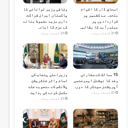
اسحاق ڈار کا اقوام
وفاقی وزیر توانائی کا
متحدہ سے کشمیر پر
پاکستان ایران شراکت
قراردادوں پر
داری مزید مضبوط بنانے
عملدرآمد کا مطالبہ
کے عزم کا اعادہ
21 گھنٹے پہلے
21 گھنٹے پہلے
15 ممالک کے سفارتی
وزیراعلیٰ پنجاب کی
وفد کا نیشنل ایمرجنسی
تمام واٹر فلٹریشن
آپریشنز سینٹر کا دورہ
پلانٹس کے منصوبے جلد
مکمل کرنے کی ہدایت
21 گھنٹے پہلے
21 گھنٹے پہلے