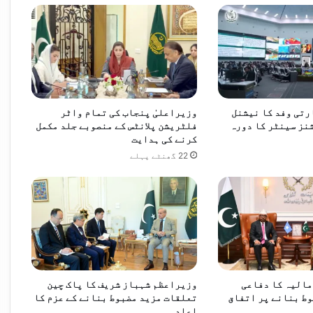
ئرنگ سے رینجرز انسپکٹر جاں بحق
ارتی وفد کا نیشنل
وزیراعلیٰ پنجاب کی تمام واٹر
نز سینٹر کا دورہ
فلٹریشن پلانٹس کے منصوبے جلد مکمل
کرنے کی ہدایت
22 گھنٹے پہلے
اروں کے سوشل میڈیا استعمال پر پابندی
مالیہ کا دفاعی
وزیراعظم شہباز شریف کا پاک چین
ط بنانے پر اتفاق
تعلقات مزید مضبوط بنانے کے عزم کا
اعادہ