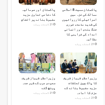
پاکستان سمیت 8 اسلامی
پاکستان اور صومالیہ
ممالک کی غزہ میں
کا دفاعی تعاون مزید
اسرائیلی کارروائیوں
مضبوط بنانے پر اتفاق
کی شدید مذمت، فوری
21 گھنٹے پہلے
جنگ بندی اور انسانی
امداد کی فراہمی کا
مطالبہ
21 گھنٹے پہلے
وزیراعظم شہباز شریف
وزیراعظم شہباز شریف
کا پاک چین تعلقات
سعودی عرب کے شہر جدہ
مزید مضبوط بنانے کے
پہنچ گئے
عزم کا اعادہ
21 گھنٹے پہلے
21 گھنٹے پہلے