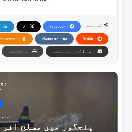
آگے بھجیے
X
Facebook
noklassniki
VKontakte
Reddit
ای میل کے ذریعے بھیجیے
پرنٹ کیجیے
اگل
اکتوبر 29, 