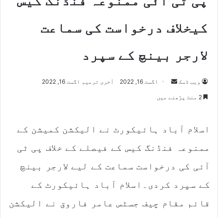
پی ٹی آئی ممنوعہ فنڈنگ کیس
کیخلاف درخواست کی سماعت
لارجر بینچ کے سپرد
Send
ویب ڈسک
اگست 16, 2022
آخری ترمیم اگست 16, 2022
an
2 منٹ پڑھنے میں
email
اسلام آباد ہائیکورٹ نے الیکشن کمیشن کے
ممنوعہ فنڈنگ کیس کے فیصلے کے خلاف پی ٹی
آئی کی درخواست سماعت کے لیے لارجر بینچ
کے سپرد کردی۔اسلام آباد ہائیکورٹ کے
قائم مقام چیف جسٹس عامر فاروق نے الیکشن