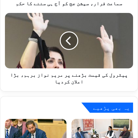
سیشن
سماعت قرار، سیشن جج کو آج ہی سننے کا حکم
جج
کو
پیٹرول
آج
کی
ہی
قیمت
سننے
بڑھنے
کا
پر
حکم
مریم
نواز
برہم،
بڑا
اعلان
پیٹرول کی قیمت بڑھنے پر مریم نواز برہم، بڑا
کردیا
اعلان کردیا
یہ بھی پڑھیے