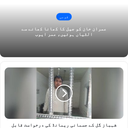
قومی
عمران خان کو جیل کا کھانا کھانے سے
الٹیاں ہوئیں، عمر ایوب
شہباز
گل
کے
جسمانی
ریمانڈ
کی
درخواست
قابل
سماعت
قرار،
شہباز گل کے جسمانی ریمانڈ کی درخواست قابل