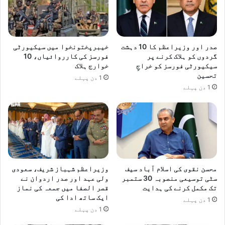
صدر اور وزیراعظم کا 10 دہشت
خیبرپختونخوا میں سیکیورٹی
گردوں کو ہلاک کرنے پر
فورسز کی کارروائیاں، 10
سیکیورٹی فورسز کو خراجِ
خوارج ہلاک
تحسین
1 دن پہلے
1 دن پہلے
محسن نقوی کی اسلام آباد سیف
وزیراعظم شہباز شریف، سعودی
سٹی توسیعی منصوبہ 30 ستمبر
ولی عہد اور صدر اردوان نے
تک مکمل کرنے کی ہدایت
قصر الصفا میں جمعہ کی نماز
ایک ساتھ ادا کی
1 دن پہلے
1 دن پہلے