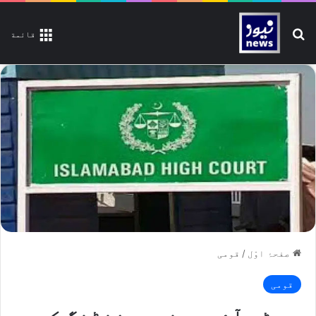
تلاش کیجیے
قائمة
صفحۂ اوّل
/
قومی
قومی