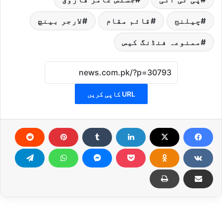
چیلنج
قائم مقام
لارجر بینچ
ممنوعہ فنڈنگ کیس
URL کاپی کریں