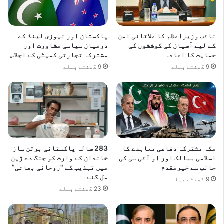
نائب وزیراعظم کا علاقائی امن
پاکستان اور نیوزی لینڈ کے
کے لیے آسیان کی کوششوں کی
درمیان سیاسی مشاورت اور
حمایت کا اعادہ
مشترکہ تجارتی کمیٹی کے اجلاس
9 گھنٹے پہلے
9 گھنٹے پہلے
مکہ مشترکہ دفاعی معاہدے کا
283 سالہ پاکستانی برتن ساز
اسلامی ممالک اور او آئی سی کی
خاندان کے وارث کو جنگ دے ژین
جانب سے خیرمقدم
میں تہذیب کے "روحانی بھائی”
مل گئے
9 گھنٹے پہلے
23 گھنٹے پہلے