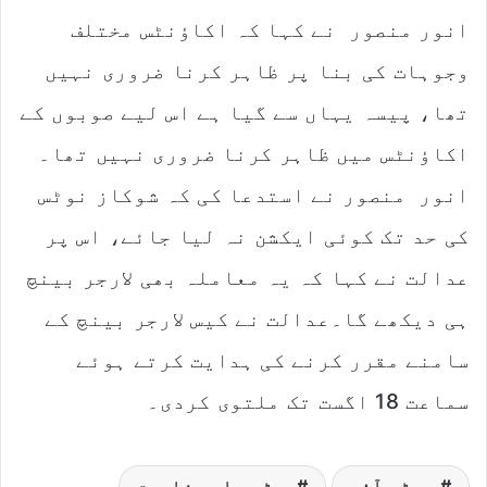
انور منصور نے کہا کہ اکاؤنٹس مختلف
وجوہات کی بنا پر ظاہر کرنا ضروری نہیں
تھا، پیسہ یہاں سے گیا ہے اس لیے صوبوں کے
اکاؤنٹس میں ظاہر کرنا ضروری نہیں تھا۔
انور منصور نے استدعا کی کہ شوکاز نوٹس
کی حد تک کوئی ایکشن نہ لیا جائے، اس پر
عدالت نے کہا کہ یہ معاملہ بھی لارجر بینچ
ہی دیکھے گا۔عدالت نے کیس لارجر بینچ کے
سامنے مقرر کرنے کی ہدایت کرتے ہوئے
سماعت 18 اگست تک ملتوی کردی۔
پی ٹی آئی
جسٹس عامر فاروق