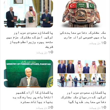
مکہ مشترکہ دفاعی معاہدے کی
پاکستان، سعودی عرب اور
یاد میں خصوصی ترانہ جاری
ترکیہ امن کے مشترکہ عزم میں
متحد ہیں، وزیراعظم شہباز
1 دن پہلے
شریف
1 دن پہلے
پاکستان، سعودی عرب اور
پاکستان کا آزاد کشمیر
ترکیہ کے درمیان مکہ مشترکہ
انتخابات پر بھارت کے بے
دفاعی معاہدہ طے پا گیا
بنیاد بیانات مسترد
1 دن پہلے
2 دن پہلے