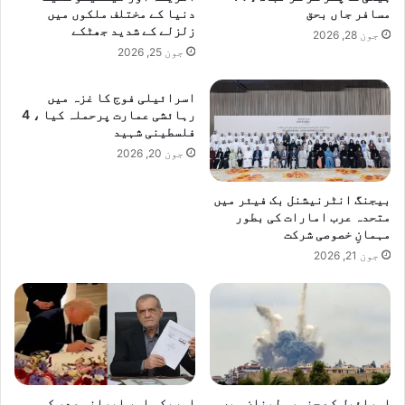
مسافر جاں بحق
دنیا کے مختلف ملکوں میں
زلزلے کے شدید جھٹکے
جون 28, 2026
جون 25, 2026
اسرائیلی فوج کا غزہ میں
رہائشی عمارت پرحملہ کیا ، 4
فلسطینی شہید
جون 20, 2026
بیجنگ انٹرنیشنل بک فیئر میں
متحدہ عرب امارات کی بطور
مہمانِ خصوصی شرکت
جون 21, 2026
اسرائیل کے جنوبی لبنان میں
امریکی اور ایرانی صدر کی