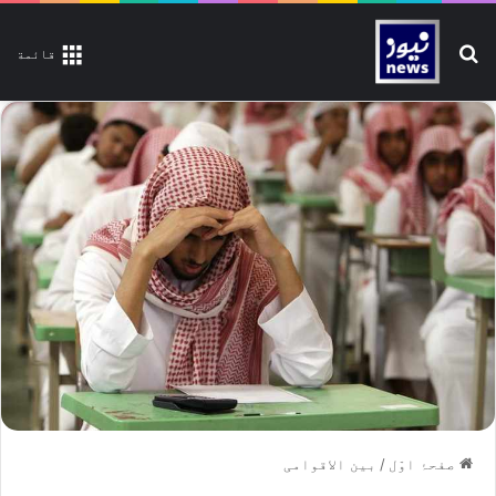
تلاش کیجیے
قائمة
صفحۂ اوّل
/
بین الاقوامی