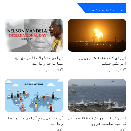
یہ بھی پڑھیے
ایران کے مختلف شہروں پر
نیلسن منڈیلا عالمی دن آج
امریکی حملے
منایا جا رہا ہے
3 ہفتے پہلے
3 ہفتے پہلے
امریکہ کا ایران کے خلاف حملوں
آج عالمی یومِ آبادی منایا جا
کا نیا سلسلہ شروع
رہا ہے
4 ہفتے پہلے
4 ہفتے پہلے