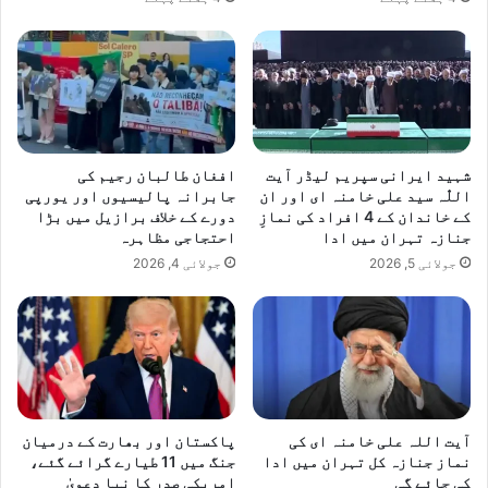
شہید ایرانی سپریم لیڈر آیت
افغان طالبان رجیم کی
اللّٰہ سید علی خامنہ ای اور ان
جابرانہ پالیسیوں اور یورپی
کے خاندان کے 4 افراد کی نمازِ
دورے کے خلاف برازیل میں بڑا
جنازہ تہران میں ادا
احتجاجی مظاہرہ
جولائی 5, 2026
جولائی 4, 2026
آیت اللہ علی خامنہ ای کی
پاکستان اور بھارت کے درمیان
نماز جنازہ کل تہران میں ادا
جنگ میں 11 طیارے گرائے گئے،
کی جائے گی
امریکی صدر کا نیا دعویٰ