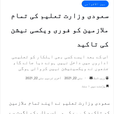
بین الاقوامی
سعودی وزارت تعلیم کی تمام
ملازمین کو فوری ویکسی نیشن
کی تاکید
اس کے بعد ایسے کسی بھی اہلکار کو تعلیمی
اداروں میں داخل نہیں ہونے دیا جائے گا،
جنھوں نے ویکسینیشن نہیں کروائی ہوگی
Send
ویب ڈسک
مئی 22, 2021
آخری ترمیم مئی 22, 2021
an
پڑھنے میں ۱ منٹ
email
سعودی وزارت تعلیم نے اپنے تمام ملازمین
کو تاکید کی ہے کہ وہ اس سال یکم اگست سے