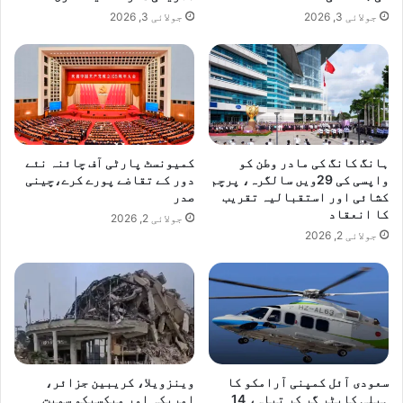
جولائی 3, 2026
جولائی 3, 2026
ہانگ کانگ کی مادر وطن کو
کمیونسٹ پارٹی آف چائنہ نئے
واپسی کی 29ویں سالگرہ، پرچم
دور کے تقاضے پورے کرے،چینی
کشائی اور استقبالیہ تقریب
صدر
کا انعقاد
جولائی 2, 2026
جولائی 2, 2026
سعودی آئل کمپنی آرامکو کا
وینزویلا، کریبین جزائر،
ہیلی کاپٹر گر کر تباہ، 14
امریکہ اور میکسیکو سمیت