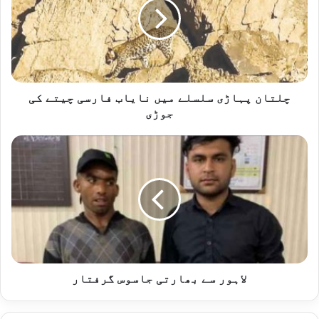
میں
نایاب
فارسی
چیتے
کی
جوڑی
چلتان پہاڑی سلسلے میں نایاب فارسی چیتے کی
جوڑی
لاہور
سے
بھارتی
جاسوس
گرفتار
لاہور سے بھارتی جاسوس گرفتار