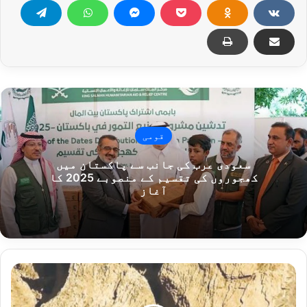
قومی
سعودی عرب کی جانب سے پاکستان میں
کھجوروں کی تقسیم کے منصوبے 2025 کا
آغاز
چلتان
پہاڑی
سلسلے