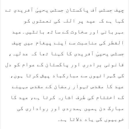
d
چیف جسٹس آف پاکستان جسٹس یحییٰ آفریدی نے
a
n
کہا ہے کہ عید پر اللہ کی نعمتوں کو
e
m
مہربانی اور سخاوت کے ساتھ بانٹیں۔عید
a
الفطر کی مناسبت سے اپنے پیغام میں چیف
i
l
جسٹس یحییٰ آفریدی کا کہنا تھا کہ عدلیہ،
قانونی برادری اور پاکستان کے عوام کو دل
کی گہرائیوں سے مبارکباد پیش کرتا ہوں،
عید کا مقدس تہوار رمضان کے مقدس مہینے
کے اختتام کی طرف اشارہ کرتا ہے، عید کا
مبارک دن ہمیں ہمدردی اور رواداری کی
خوبیوں کی یاد دلاتا ہے۔