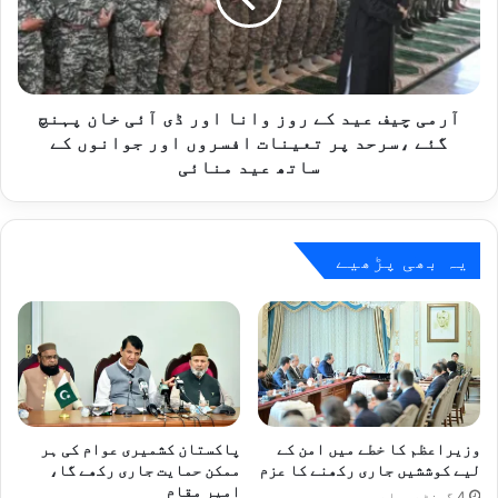
ہ
ی
د
ف
ا
ع
ء
ی
ک
د
آرمی چیف عید کے روز وانا اور ڈی آئی خان پہنچ
ے
ک
گئے ،سرحد پر تعینات افسروں اور جوانوں کے
ا
ے
ساتھ عید منائی
ہ
ر
ل
و
خ
ز
ا
و
یہ بھی پڑھیے
ن
ا
ہ
ن
ک
ا
ے
ا
س
و
ا
ر
ت
ڈ
ھ
ی
وزیراعظم کا خطے میں امن کے
پاکستان کشمیری عوام کی ہر
ع
آ
لیے کوششیں جاری رکھنے کا عزم
ممکن حمایت جاری رکھے گا،
ی
ئ
امیر مقام
4 گھنٹے پہلے