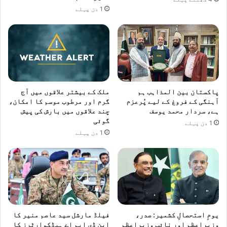
د
ی
1 دن پہلے
م
خ
ن
ا
ا
ن
ئ
پ
ی
ہ
ن
چ
پاکستان بین المذاہب ہم
ملک کے بیشتر علاقوں میں آج
گ
آہنگی کے فروغ کے لیے پُرعزم
گرم اور مرطوب موسم کا امکان،
ئ
ہے، سردار محمد یوسف
چند علاقوں میں بارش کی پیش
ے
گوئی
1 دن پہلے
،
1 دن پہلے
س
ر
ح
د
پ
ر
ت
ع
یومِ استحصالِ کشمیر: صدر،
فیلڈ مارشل سید عاصم منیر کا
ی
وزیراعظم اور نائب وزیراعظم
این ڈی ایم اے ہیڈکوارٹرز کا