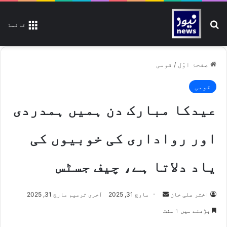
تلاش کیجیے
قائمة
صفحۂ اوّل
/
قومی
قومی
عیدکا مبارک دن ہمیں ہمدردی
اور رواداری کی خوبیوں کی
یاد دلاتا ہے، چیف جسٹس
اختر علی خان
S
مارچ 31, 2025
آخری ترمیم مارچ 31, 2025
e
پڑھنے میں ۱ منٹ
n