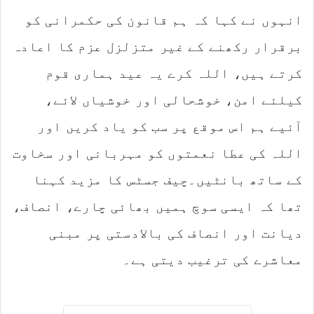
انہوں نے کہا کہ ہم قانون کی حکمرانی کو
برقرار رکھنے کے غیر متزلزل عزم کا اعادہ
کرتے ہیں، اللہ کرے یہ عید ہماری قوم
کیلئے امن، خوشحالی اور خوشیاں لائے،
آئیے ہم اس موقع پر سب کو یاد کریں اور
اللہ کی عطا نعمتوں کو مہربانی اور سخاوت
کے ساتھ بانٹیں۔چیف جسٹس کا مزید کہنا
تھا کہ ایسی سوچ ہمیں بھائی چارے، انصاف،
دیانت اور انصاف کی بالادستی پر مبنی
معاشرے کی ترغیب دیتی ہے۔