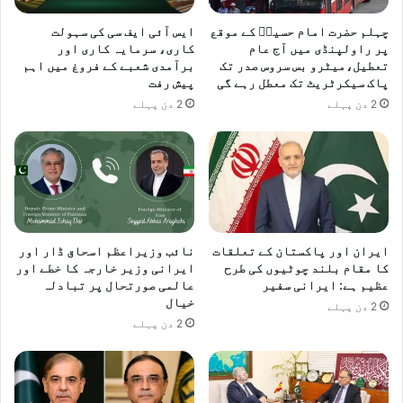
ت
چہلم حضرت امام حسینؓ کے موقع
ایس آئی ایف سی کی سہولت
ھ
پر راولپنڈی میں آج عام
کاری، سرمایہ کاری اور
ع
تعطیل،میٹرو بس سروس صدر تک
برآمدی شعبے کے فروغ میں اہم
ی
پاک سیکرٹریٹ تک معطل رہے گی
پیش رفت
د
2 دن پہلے
2 دن پہلے
م
ن
ا
ئ
ی
ایران اور پاکستان کے تعلقات
نائب وزیراعظم اسحاق ڈار اور
کا مقام بلند چوٹیوں کی طرح
ایرانی وزیر خارجہ کا خطے اور
عظیم ہے: ایرانی سفیر
عالمی صورتحال پر تبادلہ
خیال
2 دن پہلے
2 دن پہلے