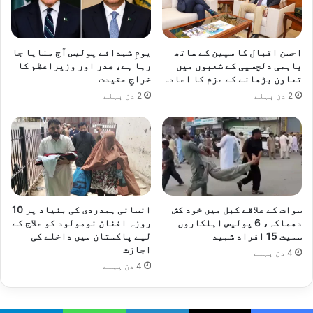
احسن اقبال کا سپین کے ساتھ
یومِ شہدائے پولیس آج منایا جا
باہمی دلچسپی کے شعبوں میں
رہا ہے، صدر اور وزیراعظم کا
تعاون بڑھانے کے عزم کا اعادہ
خراجِ عقیدت
2 دن پہلے
2 دن پہلے
سوات کے علاقے کبل میں خود کش
انسانی ہمدردی کی بنیاد پر 10
دھماکہ، 6 پولیس اہلکاروں
روزہ افغان نومولود کو علاج کے
سمیت 15 افراد شہید
لیے پاکستان میں داخلے کی
اجازت
4 دن پہلے
4 دن پہلے