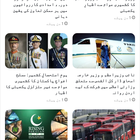
ن
کا کشمیری عوام سے اظہارِ
دورہ، امدادی کارروائیوں
ا
یکجہتی
میں ہر ممکن تعاون کی یقین
ت
دہانی
1 دن پہلے
ا
1 دن پہلے
ف
س
ر
و
ں
ا
و
ر
نائب وزیراعظم و وزیر خارجہ
یومِ استحصالِ کشمیر: مسلح
اسحاق ڈار کل القدس سے متعلق
افواجِ پاکستان کا کشمیری
ج
وزارتی اجلاس میں شرکت کے لیے
عوام سے غیر متزلزل یکجہتی کا
و
اردن روانہ
اظہار
ا
1 دن پہلے
1 دن پہلے
ن
و
ں
ک
ے
س
ا