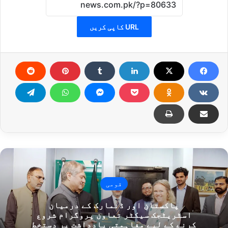
URL کاپی کریں
قومی
پاکستان اور ڈنمارک کے درمیان
اسٹریٹجک سیکٹر تعاون پروگرام شروع
کرنے کے لیے مفاہمتی یادداشت پر دستخط