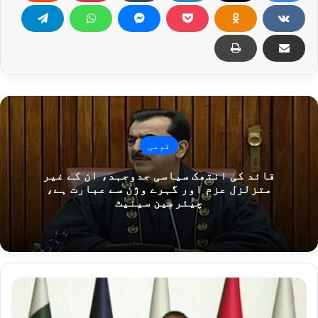
قومی
قائد کی انتھک سیاسی جدوجہد، ان کے غیر
متزلزل عزم اور گہرے وژن سے عبارت ہے،
چیئرمین سینیٹ
سانحہ9
مئی
،