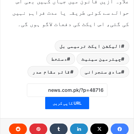
علاوہ ازیں قانون میں جہاں کہیں بھی اس
حوالے سے کوئی طریقہ یا مدت فراہم نہیں
کی گئی، اس ایکٹ کی دفعات لاگو ہوں گی۔
الیکشن ایکٹ ترمیمی بل
چیئرمین سینیٹ
دستخط
صادق سنجرانی
قائم مقام صدر
URL کاپی کریں