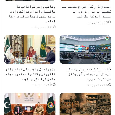
اسحاق ڈار کا اقوام متحدہ سے
وفاقی وزیر توانائی کا
کشمیر پر قراردادوں پر
پاکستان ایران شراکت داری
عملدرآمد کا مطالبہ
مزید مضبوط بنانے کے عزم کا
اعادہ
6 گھنٹے پہلے
6 گھنٹے پہلے
15 ممالک کے سفارتی وفد کا
وزیراعلیٰ پنجاب کی تمام واٹر
نیشنل ایمرجنسی آپریشنز
فلٹریشن پلانٹس کے منصوبے جلد
سینٹر کا دورہ
مکمل کرنے کی ہدایت
6 گھنٹے پہلے
6 گھنٹے پہلے