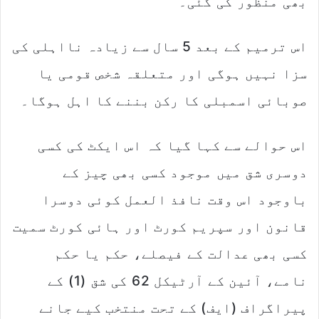
بھی منظور کی گئی۔
اس ترمیم کے بعد 5 سال سے زیادہ نااہلی کی
سزا نہیں ہوگی اور متعلقہ شخص قومی یا
صوبائی اسمبلی کا رکن بننے کا اہل ہوگا۔
اس حوالے سے کہا گیا کہ اس ایکٹ کی کسی
دوسری شق میں موجود کسی بھی چیز کے
باوجود اس وقت نافذ العمل کوئی دوسرا
قانون اور سپریم کورٹ اور ہائی کورٹ سمیت
کسی بھی عدالت کے فیصلے، حکم یا حکم
نامے، آئین کے آرٹیکل 62 کی شق (1) کے
پیراگراف (ایف) کے تحت منتخب کیے جانے