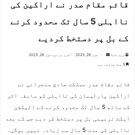
قائم مقام صدر نے اراکین کی
نااہلی 5 سال تک محدود کرنے
کے بل پر دستخط کردیے
Send
ویب ڈسک
جون 26, 2023
آخری ترمیم جون 26, 2023
an
5 منٹ پڑھنے میں
email
قائم مقام صدر مملکت صادق سنجرانی نے
اراکین پارلیمان کی نااہلی کو سابقہ اثر
کے ساتھ 5 سال تک محدود کرنے کے الیکشن
ایکٹ ترمیمی بل پر دستخط کر دیے جس کے بعد
نااہلی کی مدت 5 سال سے زیادہ نہیں ہوگی۔