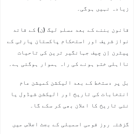
زیادہ نہیں ہوگی۔
قانون بننے کے بعد مسلم لیگ (ن) کے قائد
نواز شریف اور استحکام پاکستان پارٹی کے
پیٹرن اِن چیف جہانگیر ترین کی تاحیات
نااہلی ختم ہونے کی راہ ہموار ہوگئی ہے۔
بل پر دستخط کے بعد الیکشن کمیشن عام
انتخابات کی تاریخ اور الیکشن شیڈول یا
نئی تاریخ کا اعلان بھی کر سکے گا۔
گزشتہ روز قومی اسمبلی کے بجٹ اجلاس میں