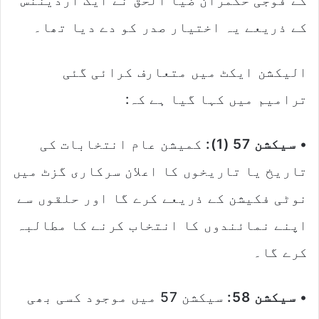
کے فوجی حکمران ضیا الحق نے ایک آرڈیننس
کے ذریعے یہ اختیار صدر کو دے دیا تھا۔
الیکشن ایکٹ میں متعارف کرائی گئی
ترامیم میں کہا گیا ہے کہ:
•
سیکشن 57 (1):
کمیشن عام انتخابات کی
تاریخ یا تاریخوں کا اعلان سرکاری گزٹ میں
نوٹی فکیشن کے ذریعے کرے گا اور حلقوں سے
اپنے نمائندوں کا انتخاب کرنے کا مطالبہ
کرے گا۔
•
سیکشن 58:
سیکشن 57 میں موجود کسی بھی