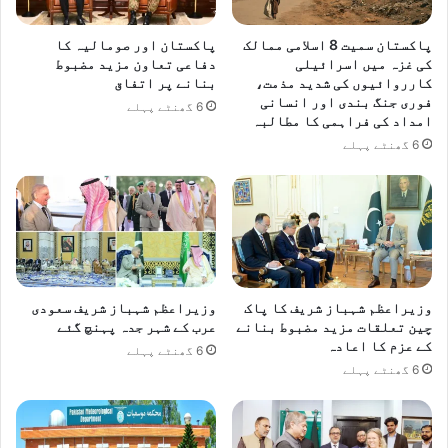
پاکستان سمیت 8 اسلامی ممالک
پاکستان اور صومالیہ کا
کی غزہ میں اسرائیلی
دفاعی تعاون مزید مضبوط
کارروائیوں کی شدید مذمت،
بنانے پر اتفاق
فوری جنگ بندی اور انسانی
6 گھنٹے پہلے
امداد کی فراہمی کا مطالبہ
6 گھنٹے پہلے
وزیراعظم شہباز شریف کا پاک
وزیراعظم شہباز شریف سعودی
چین تعلقات مزید مضبوط بنانے
عرب کے شہر جدہ پہنچ گئے
کے عزم کا اعادہ
6 گھنٹے پہلے
6 گھنٹے پہلے