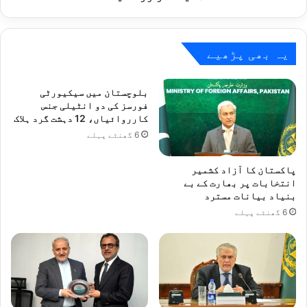
یہ بھی پڑھیے
بلوچستان میں سیکیورٹی
فورسز کی دو انٹیلی جنس
کارروائیاں، 12 دہشت گرد ہلاک
6 گھنٹے پہلے
پاکستان کا آزاد کشمیر
انتخابات پر بھارت کے بے
بنیاد بیانات مسترد
6 گھنٹے پہلے