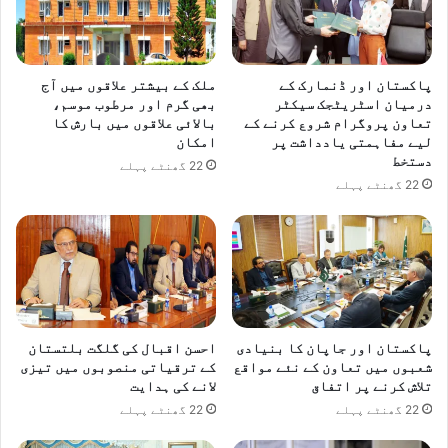
پاکستان اور ڈنمارک کے
ملک کے بیشتر علاقوں میں آج
درمیان اسٹریٹجک سیکٹر
بھی گرم اور مرطوب موسم،
تعاون پروگرام شروع کرنے کے
بالائی علاقوں میں بارش کا
لیے مفاہمتی یادداشت پر
امکان
دستخط
22 گھنٹے پہلے
22 گھنٹے پہلے
پاکستان اور جاپان کا بنیادی
احسن اقبال کی گلگت بلتستان
شعبوں میں تعاون کے نئے مواقع
کے ترقیاتی منصوبوں میں تیزی
تلاش کرنے پر اتفاق
لانے کی ہدایت
22 گھنٹے پہلے
22 گھنٹے پہلے