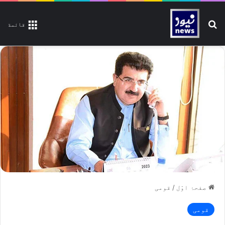
تلاش کیجیے
قائمة
صفحۂ اوّل
/
قومی
قومی