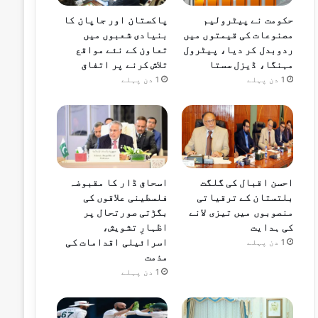
حکومت نے پیٹرولیم
پاکستان اور جاپان کا
مصنوعات کی قیمتوں میں
بنیادی شعبوں میں
ردوبدل کر دیا، پیٹرول
تعاون کے نئے مواقع
مہنگا، ڈیزل سستا
تلاش کرنے پر اتفاق
1 دن پہلے
1 دن پہلے
احسن اقبال کی گلگت
اسحاق ڈار کا مقبوضہ
بلتستان کے ترقیاتی
فلسطینی علاقوں کی
منصوبوں میں تیزی لانے
بگڑتی صورتحال پر
کی ہدایت
اظہارِ تشویش،
اسرائیلی اقدامات کی
1 دن پہلے
مذمت
1 دن پہلے