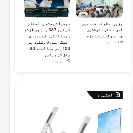
وزیراعظم کا خطے میں
دوسرا ٹیسٹ، پاکستان
امن کے لیے کوششیں
کی ٹیم 387 رنز پر آؤٹ،
جاری رکھنے کا عزم
ویسٹ انڈیز نے دوسری
اننگز میں 6 وکٹوں پر
1 دن پہلے
103 رنز بنا لئے، 60
رنز کی برتری
2 دن پہلے
اشتہار