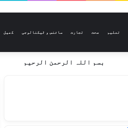
تعلیم
صحت
تجارت
سائنس و ٹیکنالوجی
کھیل
بسم اللہ الرحمن الرحیم