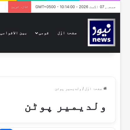
جمعہ, 07 اگست 2026 - GMT+0500 - 10:14:00
تازہ ترین
صفحۂ اوّل
قومی
بین الاقوامی
صفحۂ اوّل
/
ولدیمیر پوٹن
ولدیمیر پوٹن