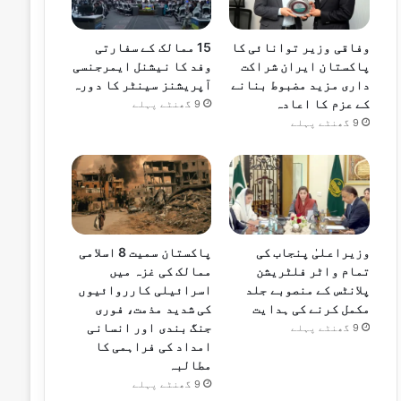
وفاقی وزیر توانائی کا
15 ممالک کے سفارتی
پاکستان ایران شراکت
وفد کا نیشنل ایمرجنسی
داری مزید مضبوط بنانے
آپریشنز سینٹر کا دورہ
کے عزم کا اعادہ
9 گھنٹے پہلے
9 گھنٹے پہلے
وزیراعلیٰ پنجاب کی
پاکستان سمیت 8 اسلامی
تمام واٹر فلٹریشن
ممالک کی غزہ میں
پلانٹس کے منصوبے جلد
اسرائیلی کارروائیوں
مکمل کرنے کی ہدایت
کی شدید مذمت، فوری
جنگ بندی اور انسانی
9 گھنٹے پہلے
امداد کی فراہمی کا
مطالبہ
9 گھنٹے پہلے