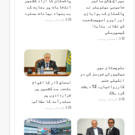
میراج کِٹن سائبر
پاکستان کا آزاد کشمیر
جاسوسی میلویئر نے
انتخابات پر بھارت کے
پاکستان کے ہوابازی
بے بنیاد بیانات مسترد
اور ایرو اسپیس شعبے
9 گھنٹے پہلے
کو نشانہ بنایا:
کیسپرسکی
3 گھنٹے پہلے
بلوچستان میں
سیکیورٹی فورسز کی دو
انٹیلی جنس
اسحاق ڈار کا اقوام
کارروائیاں، 12 دہشت
متحدہ سے کشمیر پر
گرد ہلاک
قراردادوں پر
9 گھنٹے پہلے
عملدرآمد کا مطالبہ
9 گھنٹے پہلے