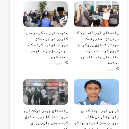
پاکستان اور ڈنمارک کے
حکومت غیر ملکی سرمایہ
درمیان اسٹریٹجک
کاروں کو ہر ممکن
سیکٹر تعاون پروگرام
سہولت فراہم کرنے کے
شروع کرنے کے لیے
لیے پُرعزم ہے، قیصر
مفاہمتی یادداشت پر
احمد شیخ
دستخط
1 دن پہلے
1 دن پہلے
ڈی پی ایس اینڈ کالج
پاکستان ویمن کرکٹ ٹیم
راولپنڈی کی طالبہ
سری لنکا کا دورہ مکمل
میراب حسن نے راولپنڈی
کرکے وطن واپس پہنچ
بورڈ کے میٹرک امتحان
گئی