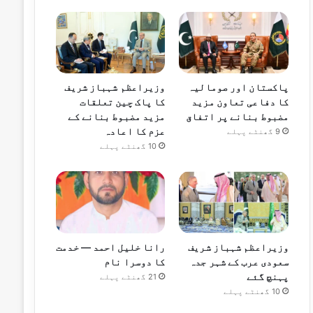
پاکستان اور صومالیہ
وزیراعظم شہباز شریف
کا دفاعی تعاون مزید
کا پاک چین تعلقات
مضبوط بنانے پر اتفاق
مزید مضبوط بنانے کے
عزم کا اعادہ
9 گھنٹے پہلے
10 گھنٹے پہلے
وزیراعظم شہباز شریف
رانا خلیل احمد — خدمت
سعودی عرب کے شہر جدہ
کا دوسرا نام
پہنچ گئے
21 گھنٹے پہلے
10 گھنٹے پہلے