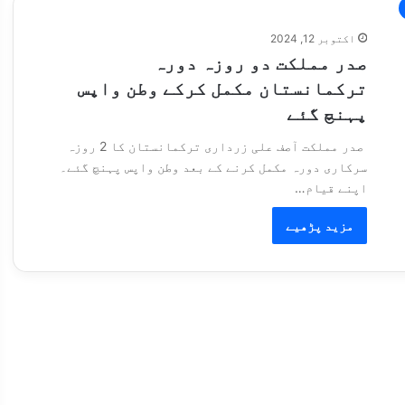
اکتوبر 12, 2024
صدر مملکت دو روزہ دورہ
ترکمانستان مکمل کرکے وطن واپس
پہنچ گئے
صدر مملکت آصف علی زرداری ترکمانستان کا 2 روزہ
سرکاری دورہ مکمل کرنے کے بعد وطن واپس پہنچ گئے۔
اپنے قیام…
مزید پڑھیے