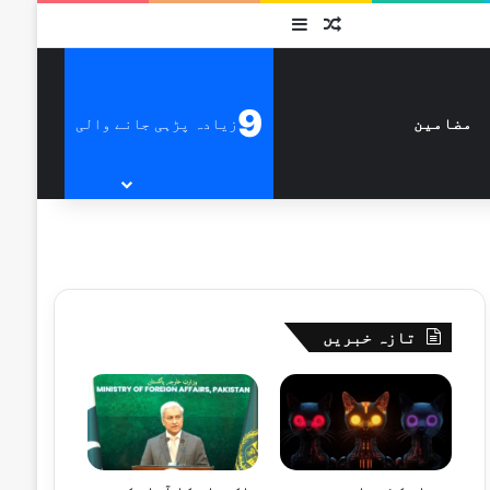
متفرق
Sidebar
9
زیادہ پڑہی جانے والی
مضامین
تازہ خبریں