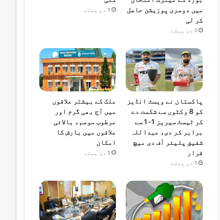
میں دوسری پوزیشن حاصل
1 دن پہلے
کر لی
1 دن پہلے
پاکستان نے ویسٹ انڈیز
ملک کے بیشتر علاقوں
کو 8 وکٹوں سے شکست دے
میں آج بھی گرم اور
کر ٹیسٹ سیریز 1-1 سے
مرطوب موسم، بالائی
برابر کر دی، عبداللہ
علاقوں میں بارش کا
شفیق پلیئر آف دی میچ
امکان
قرار
1 دن پہلے
1 دن پہلے