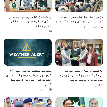
وزیراعظم کا خطے میں امن کے
پاکستان کشمیری عوام کی ہر
لیے کوششیں جاری رکھنے کا عزم
ممکن حمایت جاری رکھے گا،
امیر مقام
8 گھنٹے پہلے
1 دن پہلے
پاکستان بین المذاہب ہم
ملک کے بیشتر علاقوں میں آج
آہنگی کے فروغ کے لیے پُرعزم
گرم اور مرطوب موسم کا امکان،
ہے، سردار محمد یوسف
چند علاقوں میں بارش کی پیش
گوئی
1 دن پہلے
1 دن پہلے