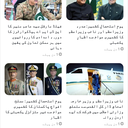
یومِ استحصالِ کشمیر: صدر،
فیلڈ مارشل سید عاصم منیر کا
وزیراعظم اور نائب وزیراعظم
این ڈی ایم اے ہیڈکوارٹرز کا
کا کشمیری عوام سے اظہارِ
دورہ، امدادی کارروائیوں
یکجہتی
میں ہر ممکن تعاون کی یقین
دہانی
1 دن پہلے
1 دن پہلے
نائب وزیراعظم و وزیر خارجہ
یومِ استحصالِ کشمیر: مسلح
اسحاق ڈار کل القدس سے متعلق
افواجِ پاکستان کا کشمیری
وزارتی اجلاس میں شرکت کے لیے
عوام سے غیر متزلزل یکجہتی کا
اردن روانہ
اظہار
1 دن پہلے
1 دن پہلے