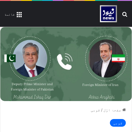
تلاش کیجیے
قائمة
صفحۂ اوّل
/
قومی
قومی