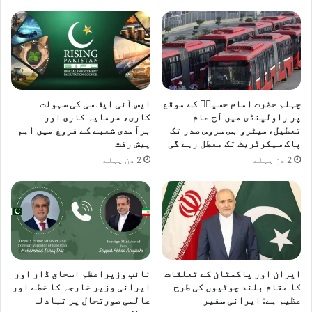
چہلم حضرت امام حسینؓ کے موقع
ایس آئی ایف سی کی سہولت
پر راولپنڈی میں آج عام
کاری، سرمایہ کاری اور
تعطیل،میٹرو بس سروس صدر تک
برآمدی شعبے کے فروغ میں اہم
پاک سیکرٹریٹ تک معطل رہے گی
پیش رفت
2 دن پہلے
2 دن پہلے
ایران اور پاکستان کے تعلقات
نائب وزیراعظم اسحاق ڈار اور
کا مقام بلند چوٹیوں کی طرح
ایرانی وزیر خارجہ کا خطے اور
عظیم ہے: ایرانی سفیر
عالمی صورتحال پر تبادلہ