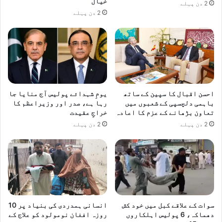
خیال
2 دن پہلے
2 دن پہلے
احسن اقبال کا سپین کے ساتھ
یومِ شہدائے پولیس آج منایا جا
باہمی دلچسپی کے شعبوں میں
رہا ہے، صدر اور وزیراعظم کا
تعاون بڑھانے کے عزم کا اعادہ
خراجِ عقیدت
2 دن پہلے
2 دن پہلے
سوات کے علاقے کبل میں خود کش
انسانی ہمدردی کی بنیاد پر 10
دھماکہ، 6 پولیس اہلکاروں
روزہ افغان نومولود کو علاج کے