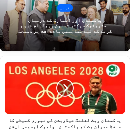
قومی
پاکستان اور ڈنمارک کے درمیان
اسٹریٹجک سیکٹر تعاون پروگرام شروع
کرنے کے لیے مفاہمتی یادداشت پر دستخط
پاکستان
ویٹ
لفٹنگ
فیڈریشن
کی
عبوری
کمیٹی
کا
حافظ
عمران
پاکستان ویٹ لفٹنگ فیڈریشن کی عبوری کمیٹی کا
بٹ
حافظ عمران بٹ کو پاکستان اولمپک ایسوسی ایشن