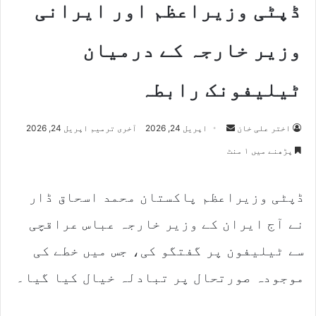
ڈپٹی وزیراعظم اور ایرانی
وزیر خارجہ کے درمیان
ٹیلیفونک رابطہ
Send
اختر علی خان
اپریل 24, 2026
آخری ترمیم اپریل 24, 2026
an
پڑھنے میں ۱ منٹ
email
ڈپٹی وزیراعظم پاکستان محمد اسحاق ڈار
نے آج ایران کے وزیر خارجہ عباس عراقچی
سے ٹیلیفون پر گفتگو کی، جس میں خطے کی
موجودہ صورتحال پر تبادلہ خیال کیا گیا۔