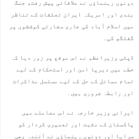
دونوں رہنماؤں نے علاقائی پیش رفت، جنگ
بندی اور امریکہ ایران تعلقات کے تناظر
میں اسلام آباد کی جاری سفارتی کوششوں پر
گفتگو کی۔
ڈپٹی وزیراعظم نے اس موقع پر زور دیا کہ
خطے میں دیرپا امن اور استحکام کے لیے
تمام مسائل کے حل کے لیے مسلسل مذاکرات
اور رابطہ ضروری ہیں۔
ایرانی وزیر خارجہ نے اس معاملے میں
پاکستان کے مثبت اور تعمیری کردار کو
سراہا اور دونوں رہنماؤں نے آئندہ بھی