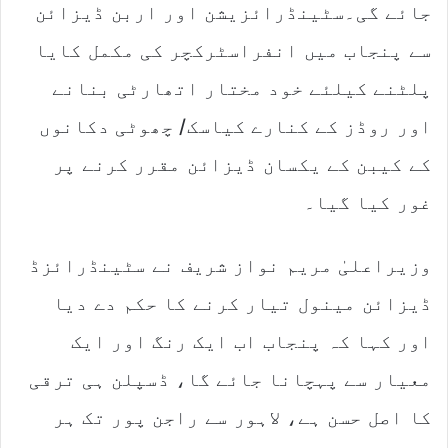
جائے گی۔سٹینڈرائزیشن اور اربن ڈیزائن
سے پنجاب میں انفراسٹرکچر کی مکمل کایا
پلٹنے کیلئے خود مختار اتھارٹی بنانے
اور روڈز کے کنارے کیاسک/ چھوٹی دکانوں
کے کیبن کے یکسان ڈیزائن مقرر کرنے پر
غور کیا گیا۔
وزیراعلیٰ مریم نواز شریف نے سٹینڈرائزڈ
ڈیزائن مینول تیار کرنے کا حکم دے دیا
اور کہا کہ پنجاب اب ایک رنگ اور ایک
معیار سے پہچانا جائے گا، ڈسپلن ہی ترقی
کا اصل حسن ہے، لاہور سے راجن پور تک ہر