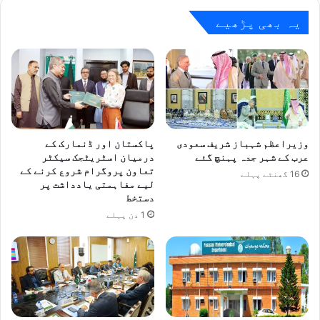
سرمایہ
کاری
یہ بھی پڑھیے
:
ایس
ای
سی
پی
وزیراعظم شہباز شریف سعودی
پاکستان اور ڈنمارک کے
عرب کے شہر جدہ پہنچ گئے
درمیان اسٹریٹجک سیکٹر
تعاون پروگرام شروع کرنے کے
16 گھنٹے پہلے
لیے مفاہمتی یادداشت پر
دستخط
1 دن پہلے