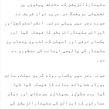
سٹینڈرڈائزیشن کے مختلف پہلوؤں پر
تفصیلی بریفنگ دی۔مریم نواز شریف نے
صوبے بھر میں پہلی مرتبہ انفراسٹرکچڑاور
ڈیزائن سٹینڈرائزیشن کا فیصلہ کیا اور
یکساں ترقی اور ڈسپلن کے لئے ون پنجاب ون
سٹینڈر کی پالیسی اپنانے کی منظوری دے
دی۔
صوبہ بھر میں یکساں روڈ، گرین بیلٹ، سائن
بورڈ، فٹ پاتھ بنانے کا فیصلہ کیا کیا
گیا ہے، سکول، ہسپتال، بس سٹاپ اور دیگر
عمارتوں کے ڈیزائن کی سٹینڈرائزیشن کی