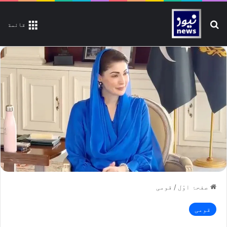
تلاش کیجیے
قائمة
صفحۂ اوّل
/
قومی
قومی