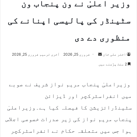
وزیر اعلیٰ نے ون پنجاب ون
سٹینڈر کی پالیسی اپنانے کی
منظوری دے دی
Send
اختر علی خان
فروری 25, 2026
آخری ترمیم فروری 25, 2026
an
2 منٹ پڑھنے میں
email
وزیراعلیٰ پنجاب مریم نواز شریف نے صوبے
میں انفراسٹرکچر اور ڈیزائن
سٹینڈرائزیشن کا فیصلہ کیا ہے۔وزیراعلیٰ
پنجاب مریم نواز کی زیر صدرات خصوصی اجلاس
ہوا جس میں متعلقہ حکام نے انفراسٹرکچر