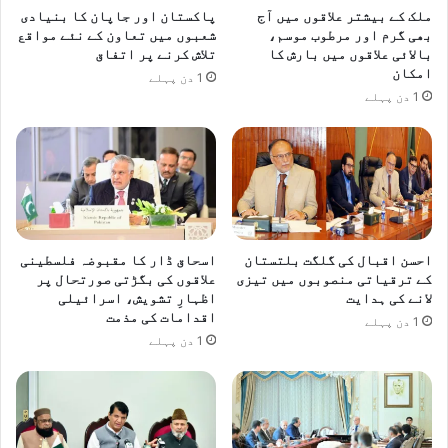
ملک کے بیشتر علاقوں میں آج
پاکستان اور جاپان کا بنیادی
بھی گرم اور مرطوب موسم،
شعبوں میں تعاون کے نئے مواقع
بالائی علاقوں میں بارش کا
تلاش کرنے پر اتفاق
امکان
1 دن پہلے
1 دن پہلے
احسن اقبال کی گلگت بلتستان
اسحاق ڈار کا مقبوضہ فلسطینی
کے ترقیاتی منصوبوں میں تیزی
علاقوں کی بگڑتی صورتحال پر
لانے کی ہدایت
اظہارِ تشویش، اسرائیلی
اقدامات کی مذمت
1 دن پہلے
1 دن پہلے