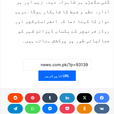
گلی سگھڑ، ہر شاہراہ دیدہ زیب اور ہر
ادارہ نظم و ضبط کا شاہکار ہوگا۔مریم
نواز کا کہنا تھا کہ انفراسٹرکچر اور
روڈز فرنیچر کے یکساں ڈیزائن شہر کو
جمالیاتی طور پر پرکشش بناتے ہیں۔
URL کاپی کریں