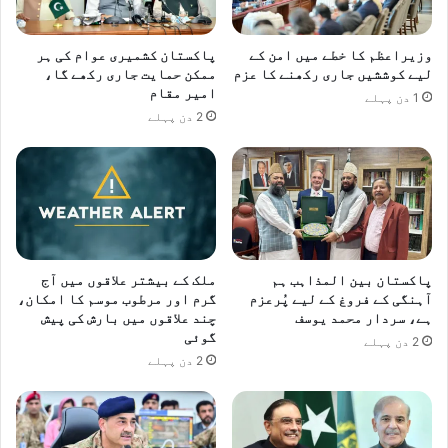
وزیراعظم کا خطے میں امن کے
پاکستان کشمیری عوام کی ہر
لیے کوششیں جاری رکھنے کا عزم
ممکن حمایت جاری رکھے گا،
امیر مقام
1 دن پہلے
2 دن پہلے
پاکستان بین المذاہب ہم
ملک کے بیشتر علاقوں میں آج
آہنگی کے فروغ کے لیے پُرعزم
گرم اور مرطوب موسم کا امکان،
ہے، سردار محمد یوسف
چند علاقوں میں بارش کی پیش
گوئی
2 دن پہلے
2 دن پہلے