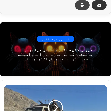
سائنس و ٹیکنالوجی
میراج کِٹن سائبر جاسوسی میلویئر نے
پاکستان کے ہوابازی اور ایرو اسپیس
شعبے کو نشانہ بنایا: کیسپرسکی
شمالی
وزیرستان
اور
لکی
مروت