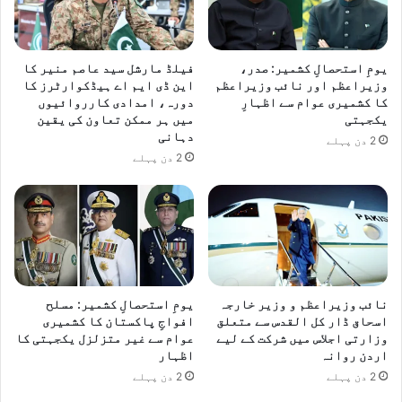
یومِ استحصالِ کشمیر: صدر،
فیلڈ مارشل سید عاصم منیر کا
وزیراعظم اور نائب وزیراعظم
این ڈی ایم اے ہیڈکوارٹرز کا
کا کشمیری عوام سے اظہارِ
دورہ، امدادی کارروائیوں
یکجہتی
میں ہر ممکن تعاون کی یقین
دہانی
2 دن پہلے
2 دن پہلے
نائب وزیراعظم و وزیر خارجہ
یومِ استحصالِ کشمیر: مسلح
اسحاق ڈار کل القدس سے متعلق
افواجِ پاکستان کا کشمیری
وزارتی اجلاس میں شرکت کے لیے
عوام سے غیر متزلزل یکجہتی کا
اردن روانہ
اظہار
2 دن پہلے
2 دن پہلے