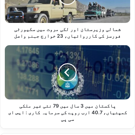
میں
سکیورٹی
فورسز
کی
کارروائیاں،
شمالی وزیرستان اور لکی مروت میں سکیورٹی
23
فورسز کی کارروائیاں، 23 خوارج جہنم واصل
خوارج
جہنم
پاکستان
واصل
میں
3
سال
میں
79
نئی
غیر
ملکی
کمپنیاں،
پاکستان میں 3 سال میں 79 نئی غیر ملکی
40.7
کمپنیاں، 40.7 ارب روپے کی سرمایہ کاری : ایس ای
ارب
سی پی
روپے
کی