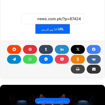
URL کاپی کریں
سائنس و ٹیکنالوجی