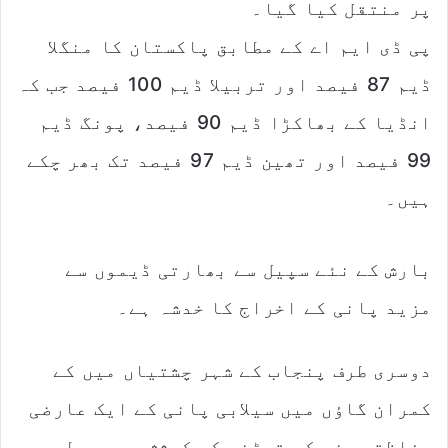
پر منتقل کیا گیا۔
پی ڈی ایم اے کے مطابق پاکستان کا منگلا
ڈیم 87 فیصد اور تربیلا ڈیم 100 فیصد جب کہ
انڈیا کے بھاکڑا ڈیم 90 فیصد، پونگ ڈیم
99 فیصد اور تھین ڈیم 97 فیصد تک بھر چکے
ہیں۔
بارش کے نئے سپیل سے بھارتی ڈیموں سے
مزید پانی کے اخراج کا خدشہ ہے۔
دوسری طرف پنجاب کے شہر چشتیاں میں کے
کمران گاؤں میں سیلابی پانی کے ایک عارضی
حفاظتی بند کو توڑنے کی کوشش میں پولیس