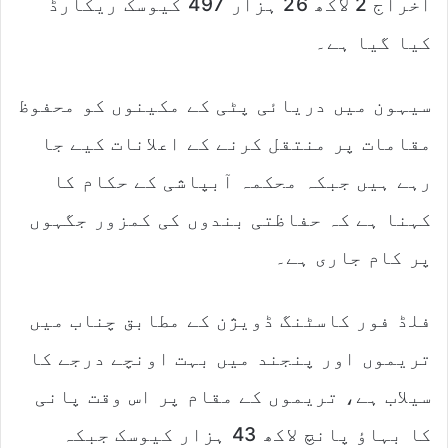
اخراج 2 لاکھ 26 ہزار 497 کیوسک ریکارڈ
کیا گیا ہے۔
سیہون میں دریائی پٹی کے مکینوں کو محفوظ
مقامات پر منتقل کرنے کے اعلانات کیے جا
رہے ہیں جبکہ محکمہ آبپاشی کے حکام کا
کہنا ہے کہ حفاظتی بندوں کی کمزور جگہوں
پر کام جاری ہے۔
فلڈ فور کاسٹنگ ڈویژن کے مطابق چناب میں
تریموں اور پنجند میں بہت اونچے درجے کا
سیلاب ہے، تریموں کے مقام پر اس وقت پانی
کا بہاؤ پانچ لاکھ 43 ہزار کیوسک جبکہ