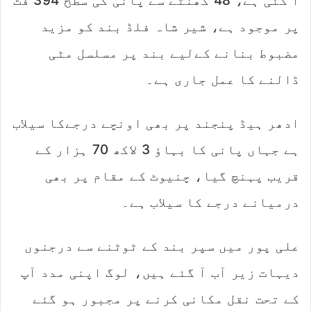
آ گئی ہے، 48 گھنٹے سے پانی کی سطح 394 فٹ
پر موجود ہے، شیر شاہ فلڈ بند کو مزید
مضبوط بنانے کےلیے بند پر مسلسل مٹی
ڈالنے کا عمل جاری ہے۔
ادھر ہیڈ پنجند پر بھی اونچے درجےکا سیلاب
ہے جہاں پانی کا بہاؤ 3 لاکھ 70 ہزار کے
قریب پہنچ گیا، چنیوٹ کے مقام پر بھی
درمیانے درجے کا سیلاب ہے۔
علی پور میں سپر بند کے ٹوٹنے سے درجنوں
دیہات زیر آب آ گئے ہیں، لوگ اپنی مدد آپ
کے تحت نقل مکانی کرنے پر مجبور ہو گئے