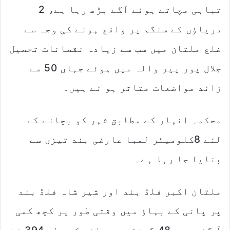
تباہی مچاتے ہوئے آگے بڑھ رہا ہے، 2
دریاؤں کے سنگم پر واقع ہونے کی وجہ سے
ضلع ملتان میں سب سے زیادہ نقصانات تحصیل
جلال پور پیر والہ میں ہوئے جہاں 50 سے
زائد مواضعات متاثر ہو ئے ہیں۔
محکمہ انہار کے مطابق شہر کو بچانے کے
لئے 8کلومیٹر لمبا عارضی بند تیزی سے
بنایا جا رہا ہے۔
ملتان اکبر فلڈ بند اور شیر شاہ فلڈ بند
پر پانی کے بہاؤ میں وقتی طور پر کچھ کمی