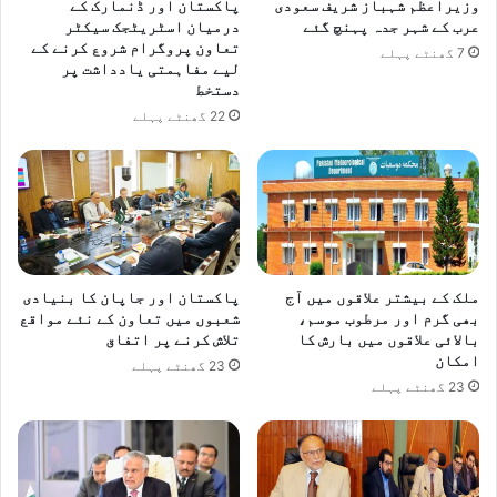
وزیراعظم شہباز شریف سعودی
پاکستان اور ڈنمارک کے
ے
ف
عرب کے شہر جدہ پہنچ گئے
درمیان اسٹریٹجک سیکٹر
گ
تعاون پروگرام شروع کرنے کے
ا
7 گھنٹے پہلے
لیے مفاہمتی یادداشت پر
ا
ع
دستخط
ک
22 گھنٹے پہلے
ے
ل
ی
ے
پ
و
ر
ی
ملک کے بیشتر علاقوں میں آج
پاکستان اور جاپان کا بنیادی
ط
بھی گرم اور مرطوب موسم،
شعبوں میں تعاون کے نئے مواقع
ر
بالائی علاقوں میں بارش کا
تلاش کرنے پر اتفاق
ح
امکان
23 گھنٹے پہلے
پ
23 گھنٹے پہلے
ر
ع
ز
م
ہ