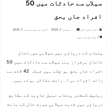
سیلاب سے حادثات میں 50
افراد جاں بحق
اختر علی خان
S
ستمبر 7, 2025
آخری ترمیم ستمبر 7, 2025
e
7 منٹ پڑھنے میں
n
d
پنجاب کے دریاؤں میں سیلابی صورتحال
a
n
تاحال برقرار ہے، سیلاب سے حادثات میں 50
e
m
افراد جاں بحق ہو چکے ہیں جبکہ 42 لاکھ سے
a
زائد افراد براہ راست متاثر ہوئے ہیں۔
i
l
ریلیف کمشنر پنجاب نبیل جاوید کے مطابق
دریاؤں میں شدید سیلابی صورت حال کے باعث