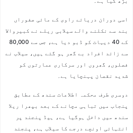
بڑھ گیا ہے۔
اسی دوران دریائے راوی کے مائی صفوراں
بند سے نکلنے والے سیلابی ریلے نے کبیروالا
کے 40 دیہات کو ڈبو دیا ہے، جس سے 80,000
سے زائد افراد بے گھر ہو گئے ہیں، سیلاب نے
فصلوں، گھروں اور سرکاری عمارتوں کو
شدید نقصان پہنچایا ہے۔
دوسری طرف محکمہ اطلاعات سندھ کے مطابق
پنجاب میں تباہی مچانے کے بعد بپھرا ریلا
سندھ میں داخل ہوگیا ہے، ہیڈ پنجند پر
انتہائی اونچے درجے کا سیلاب ہے، پنجند