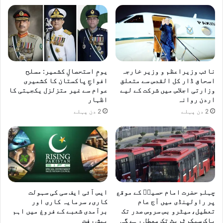
نائب وزیراعظم و وزیر خارجہ
یومِ استحصالِ کشمیر: مسلح
اسحاق ڈار کل القدس سے متعلق
افواجِ پاکستان کا کشمیری
وزارتی اجلاس میں شرکت کے لیے
عوام سے غیر متزلزل یکجہتی کا
اردن روانہ
اظہار
2 دن پہلے
2 دن پہلے
چہلم حضرت امام حسینؓ کے موقع
ایس آئی ایف سی کی سہولت
پر راولپنڈی میں آج عام
کاری، سرمایہ کاری اور
تعطیل،میٹرو بس سروس صدر تک
برآمدی شعبے کے فروغ میں اہم
پاک سیکرٹریٹ تک معطل رہے گی
پیش رفت