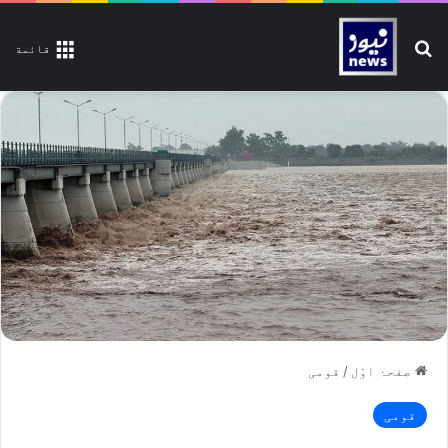
تلاش کیجیے
قائمة
صفحۂ اوّل
/
قومی
قومی