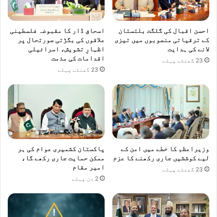
ے
،
ا
احسن اقبال کی گلگت بلتستان
اسحاق ڈار کا مقبوضہ فلسطینی
ی
کے ترقیاتی منصوبوں میں تیزی
علاقوں کی بگڑتی صورتحال پر
ئ
لانے کی ہدایت
اظہارِ تشویش، اسرائیلی
ر
اقدامات کی مذمت
23 گھنٹے پہلے
چ
23 گھنٹے پہلے
ی
ف
وزیراعظم کا خطے میں امن کے
پاکستان کشمیری عوام کی ہر
لیے کوششیں جاری رکھنے کا عزم
ممکن حمایت جاری رکھے گا،
امیر مقام
23 گھنٹے پہلے
2 دن پہلے