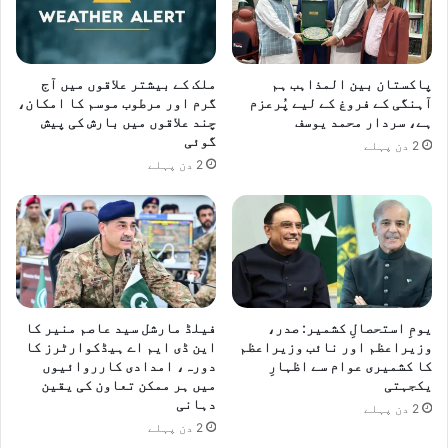
پاکستان بین المذاہب ہم
ملک کے بیشتر علاقوں میں آج
آہنگی کے فروغ کے لیے پُرعزم
گرم اور مرطوب موسم کا امکان،
ہے، سردار محمد یوسف
چند علاقوں میں بارش کی پیش
گوئی
2 دن پہلے
2 دن پہلے
یومِ استحصالِ کشمیر: صدر،
فیلڈ مارشل سید عاصم منیر کا
وزیراعظم اور نائب وزیراعظم
این ڈی ایم اے ہیڈکوارٹرز کا
کا کشمیری عوام سے اظہارِ
دورہ، امدادی کارروائیوں
یکجہتی
میں ہر ممکن تعاون کی یقین
دہانی
2 دن پہلے
2 دن پہلے