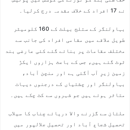
نے 17 افراد کے خلاف مقدمہ درج کرلیا۔
بہاولنگر کے ستلج بیلٹ کے 160 کلومیٹر
طویل علاقے میں مقامی افراد کی جانب سے
مختلف مقامات پر بنائے گئے کئی عارضی بند
ٹوٹ گئے ہیں، جس کے باعث ہزاروں ایکڑ
زمین زیرِ آب آگئی ہے اور منچن آباد،
بہاولنگر اور چشتیاں کے درجنوں دیہات
متاثر ہوئے ہیں جو شہروں سے کٹ چکے ہیں۔
ملتان سے گزرنے والا دریائے چناب کا سیلاب
تحصیل شجاع آباد اور تحصیل جلالپور میں