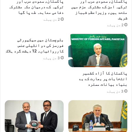
پاکستان، سعودی عرب اور
پاکستان، سعودی عرب اور
ترکیہ امن کے مشترکہ عزم میں
ترکیہ کے درمیان مکہ مشترکہ
متحد ہیں، وزیراعظم شہباز
دفاعی معاہدہ طے پا گیا
شریف
2 دن پہلے
2 دن پہلے
بلوچستان میں سیکیورٹی
فورسز کی دو انٹیلی جنس
کارروائیاں، 12 دہشت گرد ہلاک
3 دن پہلے
پاکستان کا آزاد کشمیر
انتخابات پر بھارت کے بے
بنیاد بیانات مسترد
3 دن پہلے