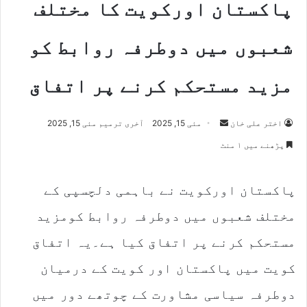
پاکستان اورکویت کا مختلف
شعبوں میں دوطرفہ روابط کو
مزید مستحکم کرنے پر اتفاق
اختر علی خان
S
مئی 15, 2025
آخری ترمیم مئی 15, 2025
e
پڑھنے میں ۱ منٹ
n
d
پاکستان اورکویت نے باہمی دلچسپی کے
a
n
مختلف شعبوں میں دوطرفہ روابط کومزید
e
m
مستحکم کرنے پر اتفاق کیا ہے۔یہ اتفاق
a
کویت میں پاکستان اور کویت کے درمیان
i
l
دوطرفہ سیاسی مشاورت کے چوتھے دور میں