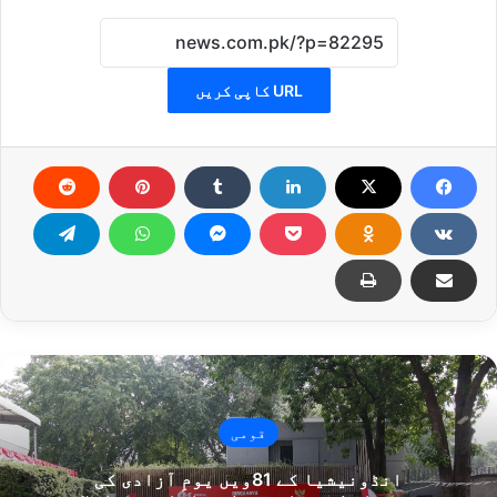
URL کاپی کریں
قومی
انڈونیشیا کے 81ویں یومِ آزادی کی