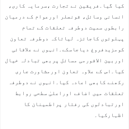
کیا گیا۔فریقین نے تجارت ،سرمایہ کاری،
انسانی وسائل، قونصلر اورعوام کے درمیان
رابطوں سمیت دوطرفہ تعلقات کے تمام
پہلوئوں کاجائزہ لیاتاکہ دوطرفہ تعاون
کومزیدفروغ دیاجاسکے۔انہوں نے علاقائی
اوربین الاقورمی مسائل پربھی تبادلہ خیال
کیا۔اس کے علاوہ تعاون اورمشاورت جاری
رکھنے کابھی اعادہ کیا۔انہوں نے دوطرفہ
تعلقات میں اضافے اوراعلیٰ سطحی روابط
اورتبادلوں کی رفتار پراطمینان کا
اظہارکیا۔