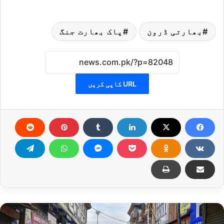
بھارتی ڈرون
پاک بھارت جنگ
URL کاپی کریں