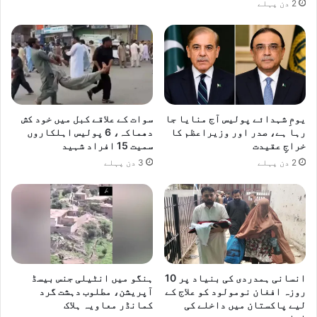
2 دن پہلے
یومِ شہدائے پولیس آج منایا جا
سوات کے علاقے کبل میں خود کش
رہا ہے، صدر اور وزیراعظم کا
دھماکہ، 6 پولیس اہلکاروں
خراجِ عقیدت
سمیت 15 افراد شہید
2 دن پہلے
3 دن پہلے
انسانی ہمدردی کی بنیاد پر 10
ہنگو میں انٹیلی جنس بیسڈ
روزہ افغان نومولود کو علاج کے
آپریشن، مطلوب دہشت گرد
لیے پاکستان میں داخلے کی
کمانڈر معاویہ ہلاک