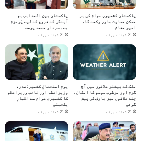
م
ے
ی
د
ز
و
پاکستان کشمیری عوام کی ہر
پاکستان بین المذاہب ہم
ا
ر
ممکن حمایت جاری رکھے گا،
آہنگی کے فروغ کے لیے پُرعزم
ئ
امیر مقام
ہے، سردار محمد یوسف
ا
ل
ن
21 گھنٹے پہلے
21 گھنٹے پہلے
و
گ
ں
ر
ک
ف
ے
ت
ز
ا
م
ر
ی
ا
ملک کے بیشتر علاقوں میں آج
یومِ استحصالِ کشمیر: صدر،
ن
ف
گرم اور مرطوب موسم کا امکان،
وزیراعظم اور نائب وزیراعظم
ی
ر
چند علاقوں میں بارش کی پیش
کا کشمیری عوام سے اظہارِ
ح
ا
گوئی
یکجہتی
م
د
21 گھنٹے پہلے
21 گھنٹے پہلے
ل
ک
ے
ی
ر
ت
و
ع
ک
د