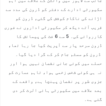
جانب سے لاہور میں والٹن کے علاقے میں اہم
i
l
سکیورٹی ادارے کے دفتر کو ڈرون کی مدد سے
اڑانے کی ناکام کوشش کی گئی، ڈرون کو
قریب آتے دیکھ کر سکیورٹی اداروں نے فوری
کارروائی کی۔ 5 سے 6 فٹ کی پیمائش کا
ڈرون سرحد پار سے آپریٹ کیا جا رہا تھا،
ڈرون کو سسٹم جام کر کے گرا دیا گیا۔
حملے میں کوئی جانی نقصان نہیں ہوا اور
نہ ہی کوئی شخص زخمی ہوا، تاہم عمارت کو
جزوی طور پر نقصان پہنچا ہے، واقعے کے
بعد علاقے میں سکیورٹی ہائی الرٹ کر دی
گئی ہے۔