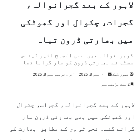
لاہور کے بعد گجرانوالہ،
گجرات، چکوال اور گھوٹکی
میں بھارتی ڈرون تباہ
گوجرانوالہ میں علی الصبح ائیر ڈیفنس
سسٹم نے بھارتی ڈرون کو مار گرایا تھا
نیوز ڈسک
S
مئی 8, 2025
آخری ترمیم مئی 8, 2025
e
2 منٹ پڑھنے میں
n
d
لاہور کے بعد گجرانوالہ، گجرات، چکوال
a
n
اور گھوٹکی میں بھی بھارتی ڈرون مار
e
m
گرائے گئے۔ نجی ٹی وی کے مطابق بھارت کی
a