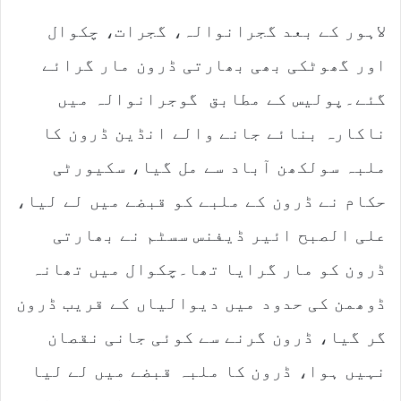
لاہور کے بعد گجرانوالہ، گجرات، چکوال
اور گھوٹکی بھی بھارتی ڈرون مار گرائے
گئے۔پولیس کے مطابق گوجرانوالہ میں
ناکارہ بنائے جانے والے انڈین ڈرون کا
ملبہ سولکھن آباد سے مل گیا، سکیورٹی
حکام نے ڈرون کے ملبے کو قبضے میں لے لیا،
علی الصبح ائیر ڈیفنس سسٹم نے بھارتی
ڈرون کو مار گرایا تھا۔چکوال میں تھانہ
ڈوھمن کی حدود میں دیوالیاں کے قریب ڈرون
گر گیا، ڈرون گرنے سے کوئی جانی نقصان
نہیں ہوا، ڈرون کا ملبہ قبضے میں لے لیا