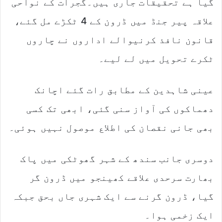
گیا ہے تحقیقات جاری ہیں۔گجرات کے نواحی
علاقہ پیر جنڈ میں ڈرون کے 4 ٹکڑے مل گئے،
قانون نافذ کرنیوالے اداروں نے چاروں
ٹکرے تحویل میں لے لیے۔
عینی شاہدین کے مطابق رات گئے اچانک
دھماکوں کی آواز سنی گئی، ابھی تک کسی
بھی جانی نقصان کی اطلاع موصول نہیں ہوئی۔
دوسری جانب سندھ کے شہر گھوٹکی میں پاک
بھارت سرحدی علاقے کھینجو میں ڈرون گر
گیا، ڈرون گرنے سے ایک شہری جاں بحق جبکہ
ایک زخمی ہوا۔