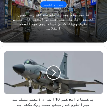
جموں و کشمیر
حالیہ پاک بھارت جنگ سے تنازعہ جموں
کشمیر ایک بار پھر جنوبی ایشیا کا ایٹمی
فلیش پوائنٹ بن گیا، پیر عبدالصمد
انقلابی
پ
ا
ک
س
ت
ا
ن
ا
ی
پاکستان ایچ کیو 16 ایف ای ڈیفنس سسٹم سے
چ
میزائلوں کے زمینی حملے روک سکتا ہے