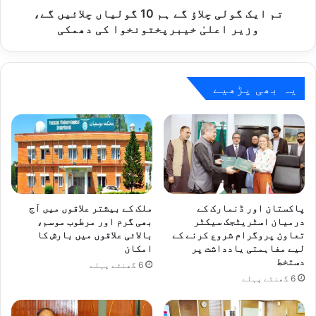
ر
چ
تم ایک گولی چلاؤ گے ہم 10 گولیاں چلائیں گے،
ف
ل
وزیر اعلیٰ خیبرپختونخوا کی دھمکی
ا
ا
ئ
ؤ
ر
گ
ن
ے
یہ بھی پڑھیے
گ
ہ
،
م
7
1
م
0
ز
گ
د
و
و
ل
ر
ی
پاکستان اور ڈنمارک کے
ملک کے بیشتر علاقوں میں آج
ج
ا
درمیان اسٹریٹجک سیکٹر
بھی گرم اور مرطوب موسم،
ا
تعاون پروگرام شروع کرنے کے
بالائی علاقوں میں بارش کا
ں
لیے مفاہمتی یادداشت پر
امکان
ں
چ
دستخط
ب
ل
6 گھنٹے پہلے
ح
6 گھنٹے پہلے
ا
ق
ئ
ی