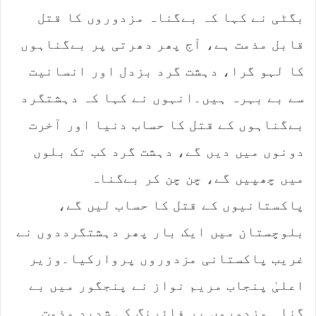
بگٹی نے کہا کہ بےگناہ مزدوروں کا قتل
قابل مذمت ہے، آج پھر دھرتی پر بےگناہوں
کا لہو گرا، دہشت گرد بزدل اور انسانیت
سے بے بہرہ ہیں۔انہوں نے کہا کہ دہشتگرد
بےگناہوں کے قتل کا حساب دنیا اور آخرت
دونوں میں دیں گے، دہشت گرد کب تک بلوں
میں چھپیں گے، چن چن کر بےگناہ
پاکستانیوں کے قتل کا حساب لیں گے،
بلوچستان میں ایک بار پھر دہشتگرددوں نے
غریب پاکستانی مزدوروں پروارکیا۔وزیر
اعلیٰ پنجاب مریم نواز نے پنجگور میں بے
گناہ مزدوروں پر فائرنگ کی شدید مذمت