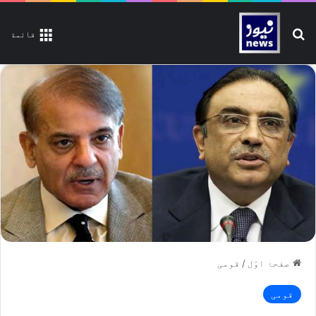
تلاش کیجیے
قائمة
صفحۂ اوّل
/
قومی
قومی