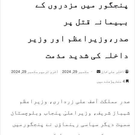
پنجگور میں مزدروں کے
بہیمانہ قتل پر
صدر،وزیراعظم اور وزیر
داخلہ کی شدید مذمت
اختر علی خان
S
ستمبر 29, 2024
آخری ترمیم ستمبر 29, 2024
e
4 منٹ پڑھنے میں
n
d
صدر مملکت آصف علی زرداری، وزیراعظم
a
n
شہباز شریف، وزیراعلیٰ پنجاب وبلوچستان
e
m
سمیت دیگر سیاسی رہنماؤں نے پنجگورمیں
a