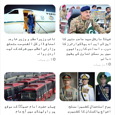
فیلڈ مارشل سید عاصم منیر کا
نائب وزیراعظم و وزیر خارجہ
این ڈی ایم اے ہیڈکوارٹرز کا
اسحاق ڈار کل القدس سے متعلق
دورہ، امدادی کارروائیوں
وزارتی اجلاس میں شرکت کے لیے
میں ہر ممکن تعاون کی یقین
اردن روانہ
دہانی
1 دن پہلے
1 دن پہلے
یومِ استحصالِ کشمیر: مسلح
چہلم حضرت امام حسینؓ کے موقع
افواجِ پاکستان کا کشمیری
پر راولپنڈی میں آج عام