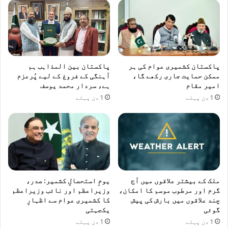
خ
و
ا
ک
ی
د
ھ
پاکستان کشمیری عوام کی ہر
پاکستان بین المذاہب ہم
ممکن حمایت جاری رکھے گا،
آہنگی کے فروغ کے لیے پُرعزم
م
امیر مقام
ہے، سردار محمد یوسف
ک
ی
1 دن پہلے
1 دن پہلے
ملک کے بیشتر علاقوں میں آج
یومِ استحصالِ کشمیر: صدر،
گرم اور مرطوب موسم کا امکان،
وزیراعظم اور نائب وزیراعظم
چند علاقوں میں بارش کی پیش
کا کشمیری عوام سے اظہارِ
گوئی
یکجہتی
1 دن پہلے
1 دن پہلے