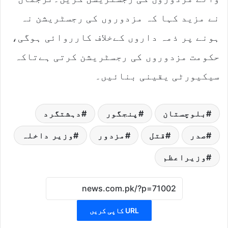
نے مزید کہا کہ مزدوروں کی رجسٹریشن نہ
ہونے پر ذمہ داروں کےخلاف کارروائی ہوگی،
حکومت مزدوروں کی رجسٹریشن کرتی ہےتاکہ
سیکیورٹی یقینی بنائیں۔
بلوچستان
پنجگور
دہشتگرد
صدر
قتل
مزدور
وزیر داخلہ
وزیراعظم
URL کاپی کریں