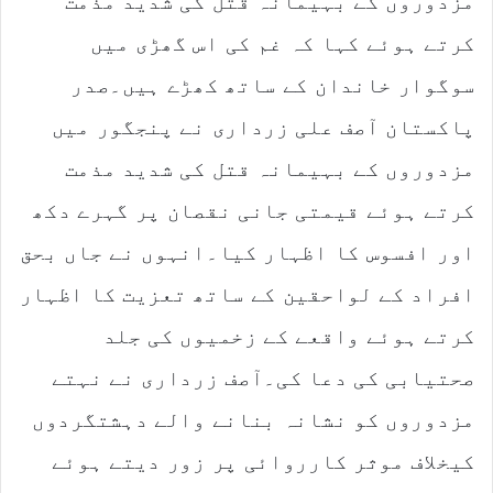
مزدوروں کے بہیمانہ قتل کی شدید مذمت
i
l
کرتے ہوئے کہا کہ غم کی اس گھڑی میں
سوگوار خاندان کے ساتھ کھڑے ہیں۔صدر
پاکستان آصف علی زرداری نے پنجگور میں
مزدوروں کے بہیمانہ قتل کی شدید مذمت
کرتے ہوئے قیمتی جانی نقصان پر گہرے دکھ
اور افسوس کا اظہار کیا۔انہوں نے جاں بحق
افراد کے لواحقین کے ساتھ تعزیت کا اظہار
کرتے ہوئے واقعے کے زخمیوں کی جلد
صحتیابی کی دعا کی۔آصف زرداری نے نہتے
مزدوروں کو نشانہ بنانے والے دہشتگردوں
کیخلاف موثر کارروائی پر زور دیتے ہوئے