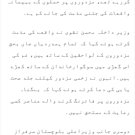
کررہے تھے، مزدوروں پر حملوں کے بہیمانہ
واقعات کی جتنی مذمت کی جائے کم ہے۔
وزیر داخلہ محسن نقوی نے واقعے کی مذمت
کرتے ہوئے کہا کہ تمام ہمدردیاں جاں بحق
مزدوروں کے لواحقین کے ساتھ ہیں، غم کی
اس گھڑی میں سوگوارخاندان کے ساتھ کھڑے
ہیں۔انہوں نے زخمی مزدور کیلئے جلد صحت
یابی کی دعا کرتے ہوئے کہا کہ بےگناہ
مزدوروں پر فائرنگ کرنے والے عناصر کسی
رعایت کے مستحق نہیں۔
دوسری جانب وزیراعلی بلوچستان سرفراز