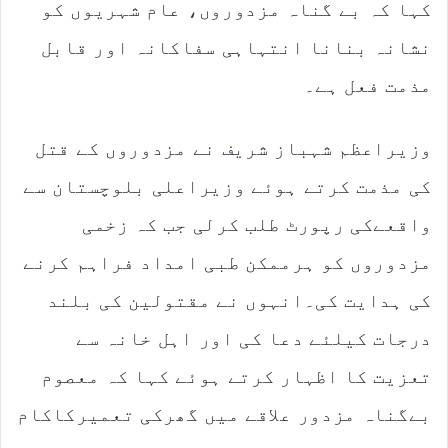
کہا کہ بے گناہ مزدوروں، عام شہریوں کو
نشانہ بنانا انتہاہی سفاکانہ اور قابل
مذمت فعل ہے۔
وزیراعظم شہباز شریف نے مزدوروں کے قتل
کی مذمت کرتے ہوئے وزیراعلی بلوچستان سے
واقعےکی رپورٹ طلب کرلی جب کہ زخمی
مزدوروں کو ہرممکن طبی امداد فراہم کرنے
کی ہدایت کی۔انہوں نے مقتولین کی بلند
درجات کیلئے دعا کی اور اہل خانہ سے
تعزیت کا اظہار کرتے ہوئے کہا کہ معصوم
بےگناہ مزدور علاقے میں گھرکی تعمیرکاکام