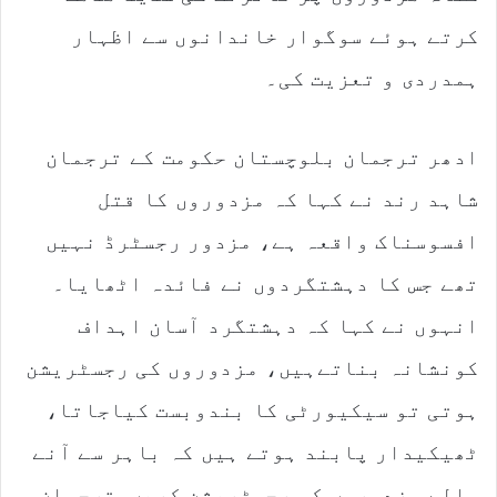
کرتے ہوئے سوگوار خاندانوں سے اظہار
ہمدردی و تعزیت کی۔
ادھر ترجمان بلوچستان حکومت کے ترجمان
شاہد رند نے کہا کہ مزدوروں کا قتل
افسوسناک واقعہ ہے، مزدور رجسٹرڈ نہیں
تھے جس کا دہشتگردوں نے فائدہ اٹھایا۔
انہوں نے کہا کہ دہشتگرد آسان اہداف
کونشانہ بناتےہیں، مزدوروں کی رجسٹریشن
ہوتی تو سیکیورٹی کا بندوبست کیاجاتا،
ٹھیکیدار پابند ہوتے ہیں کہ باہر سے آنے
والے مزدوروں کی رجسٹریشن کریں۔ترجمان