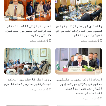
ں
گ
ے
،
و
پاکستان اور جاپان کا بنیادی
احسن اقبال کی گلگت بلتستان
ز
شعبوں میں تعاون کے نئے مواقع
کے ترقیاتی منصوبوں میں تیزی
ی
تلاش کرنے پر اتفاق
لانے کی ہدایت
ر
6 گھنٹے پہلے
6 گھنٹے پہلے
ا
ع
ل
یٰ
خ
ی
ب
ر
اسحاق ڈار کا مقبوضہ فلسطینی
وزیراعظم کا خطے میں امن کے
پ
علاقوں کی بگڑتی صورتحال پر
لیے کوششیں جاری رکھنے کا عزم
خ
اظہارِ تشویش، اسرائیلی
6 گھنٹے پہلے
ت
اقدامات کی مذمت
و
6 گھنٹے پہلے
ن