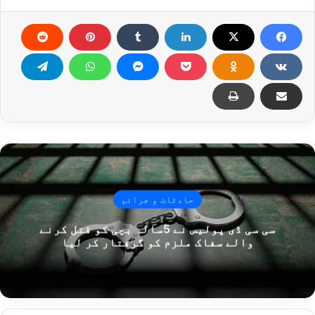
حادثات و جرائم
سی سی ڈی پولیس نے 5سالہ بچی کو قتل کرنے
والے سفاک ملزم کو گرفتار کر لیا