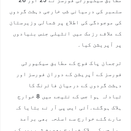
مطابق سیکیورٹی فورسز نے 25 اور 26
ستمبر کی درمیانی شب خارجی دہشت گردوں
کی موجودگی کی اطلاع پر شمالی وزیرستان
کے علاقے رزمک میں انٹیلی جنس بنیادوں
پر آپریشن کیا۔
ترجمان پاک فوج کے مطابق سیکیورٹی
فورسز کے آپریشن کے دوران فورسز اور
دہشت گردوں کے درمیان فائرنگ کا
تبادلہ ہوا جس کے نتیجے میں 8 خوارج
ہلاک ہوگئے۔آئی ایس پی آر نے بتایا کہ
مارے گئے خوارج سے اسلحہ بھی برآمد
ہوا جب کہ ہلاک خوارج معصوم شہریوں کے