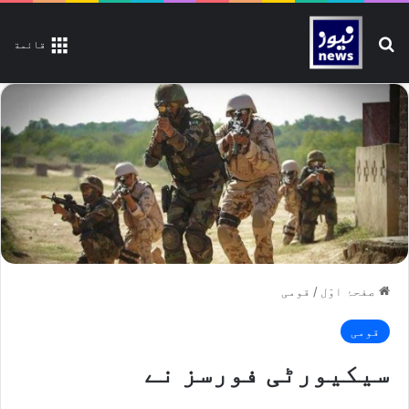
تلاش کیجیے
قائمة
صفحۂ اوّل
/
قومی
قومی
سیکیورٹی فورسز نے