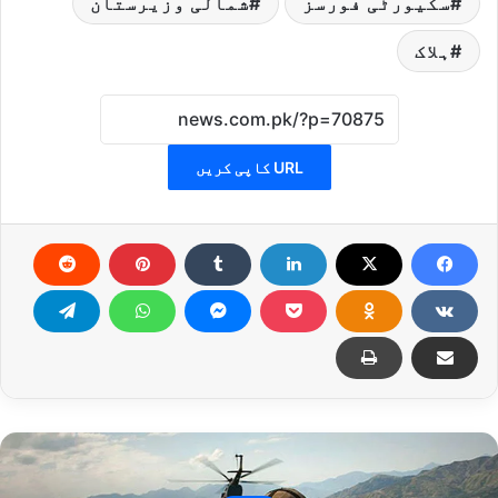
سکیورٹی فورسز
شمالی وزیرستان
ہلاک
URL کاپی کریں