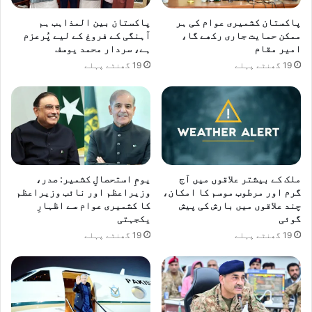
و
ج
د
ہ
پاکستان کشمیری عوام کی ہر
پاکستان بین المذاہب ہم
ع
ک
ممکن حمایت جاری رکھے گا،
آہنگی کے فروغ کے لیے پُرعزم
ب
امیر مقام
ہے، سردار محمد یوسف
و
ا
ا
19 گھنٹے پہلے
19 گھنٹے پہلے
س
ط
س
ل
ے
ا
م
ع
ل
ن
ا
ہ
ق
ی
ملک کے بیشتر علاقوں میں آج
یومِ استحصالِ کشمیر: صدر،
ا
ں
گرم اور مرطوب موسم کا امکان،
وزیراعظم اور نائب وزیراعظم
ت
د
چند علاقوں میں بارش کی پیش
کا کشمیری عوام سے اظہارِ
،
ی
گوئی
یکجہتی
غ
گ
19 گھنٹے پہلے
19 گھنٹے پہلے
ز
ئ
ہ
ی
ک
،
ی
د
ص
ف
و
ت