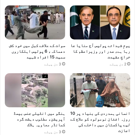
یومِ شہدائے پولیس آج منایا جا
سوات کے علاقے کبل میں خود کش
رہا ہے، صدر اور وزیراعظم کا
دھماکہ، 6 پولیس اہلکاروں
خراجِ عقیدت
سمیت 15 افراد شہید
2 دن پہلے
3 دن پہلے
انسانی ہمدردی کی بنیاد پر 10
ہنگو میں انٹیلی جنس بیسڈ
روزہ افغان نومولود کو علاج کے
آپریشن، مطلوب دہشت گرد
لیے پاکستان میں داخلے کی
کمانڈر معاویہ ہلاک
اجازت
3 دن پہلے