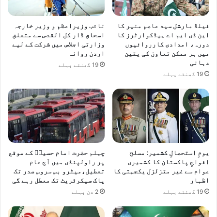
ر
ر
ت
خ
فیلڈ مارشل سید عاصم منیر کا
نائب وزیراعظم و وزیر خارجہ
ح
ا
این ڈی ایم اے ہیڈکوارٹرز کا
اسحاق ڈار کل القدس سے متعلق
ا
ر
دورہ، امدادی کارروائیوں
وزارتی اجلاس میں شرکت کے لیے
ل
ج
میں ہر ممکن تعاون کی یقین
اردن روانہ
پ
ہ
دہانی
19 گھنٹے پہلے
ر
19 گھنٹے پہلے
ت
ب
ا
د
ل
ہ
خ
ی
یومِ استحصالِ کشمیر: مسلح
چہلم حضرت امام حسینؓ کے موقع
ا
افواجِ پاکستان کا کشمیری
پر راولپنڈی میں آج عام
عوام سے غیر متزلزل یکجہتی کا
تعطیل،میٹرو بس سروس صدر تک
ل
اظہار
پاک سیکرٹریٹ تک معطل رہے گی
19 گھنٹے پہلے
2 دن پہلے