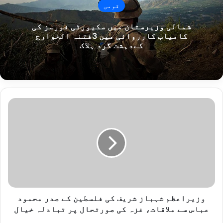
قومی
شمالی وزیرستان میں سکیورٹی فورسز کی
کامیاب کارروائی میں 3فتنہ الخوارج
کےدہشت گرد ہلاک
و
ز
ی
ر
ا
ع
ظ
م
ش
ہ
وزیراعظم شہباز شریف کی فلسطین کے صدر محمود
ب
عباس سے ملاقات، غزہ کی صورتحال پر تبادلہ خیال
ا