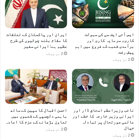
ایس آئی ایف سی کی سہولت
ایران اور پاکستان کے تعلقات
کاری، سرمایہ کاری اور
کا مقام بلند چوٹیوں کی طرح
برآمدی شعبے کے فروغ میں اہم
عظیم ہے: ایرانی سفیر
پیش رفت
2 دن پہلے
2 دن پہلے
نائب وزیراعظم اسحاق ڈار اور
احسن اقبال کا سپین کے ساتھ
ایرانی وزیر خارجہ کا خطے اور
باہمی دلچسپی کے شعبوں میں
عالمی صورتحال پر تبادلہ
تعاون بڑھانے کے عزم کا اعادہ
خیال
2 دن پہلے
2 دن پہلے