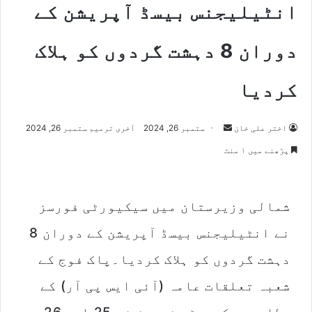
انٹیلیجنس بیسڈ آپریشن کے
دوران 8 دہشت گردوں کو ہلاک
کردیا
اختر علی خان
S
ستمبر 26, 2024
آخری ترمیم ستمبر 26, 2024
e
پڑھنے میں ۱ منٹ
n
d
a
شمالی وزیرستان میں سیکیورٹی فورسز
n
e
نے انٹیلیجنس بیسڈ آپریشن کے دوران 8
m
دہشت گردوں کو ہلاک کردیا۔پاک فوج کے
a
i
شعبہ تعلقات عامہ (آئی ایس پی آر) کے
l