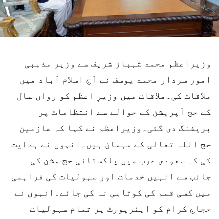
وزیراعظم محمد شہباز شریف سے وزیر مذہبی
امور سردار محمد یوسف نے آج اسلام آباد میں
ملاقات کی۔ملاقات میں وزیرِ اعظم کو رواں سال
کے حج آپریشن کے حوالے سے انتظامات پر
بریفنگ دی گئی۔وزیراعظم نے کہا کہ عازمین
حج اللہ تعالی کے مہمان ہیں۔انہوں نے ہدایت
کی کہ سعودی عرب میں پاکستانی حج مشن کی
جانب سے انہیں خدمات اور سہولیات کی فراہمی
میں کسی قسم کی کوتاہی نہ کی جائے۔انہوں نے
حجاج کرام کو ایئرپورٹ پر تمام سہولیات