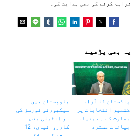
فراہم کرنے کی بھی ہدایت کی۔
یہ بھی پڑھیے
پاکستان کا آزاد
بلوچستان میں
کشمیر انتخابات پر
سیکیورٹی فورسز کی
بھارت کے بے بنیاد
دو انٹیلی جنس
بیانات مسترد
کارروائیاں، 12
دہشت گرد ہلاک