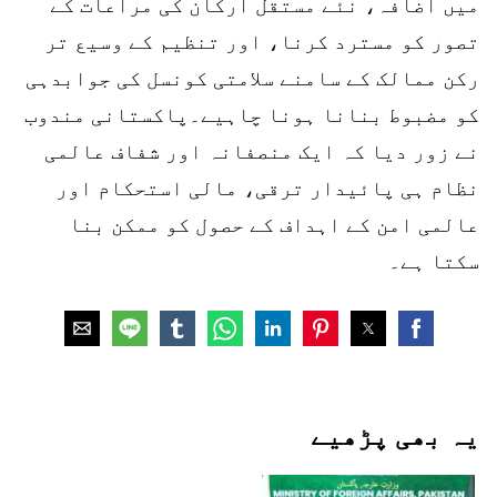
میں اضافہ، نئے مستقل ارکان کی مراعات کے
تصور کو مسترد کرنا، اور تنظیم کے وسیع تر
رکن ممالک کے سامنے سلامتی کونسل کی جوابدہی
کو مضبوط بنانا ہونا چاہیے۔پاکستانی مندوب
نے زور دیا کہ ایک منصفانہ اور شفاف عالمی
نظام ہی پائیدار ترقی، مالی استحکام اور
عالمی امن کے اہداف کے حصول کو ممکن بنا
سکتا ہے۔
یہ بھی پڑھیے