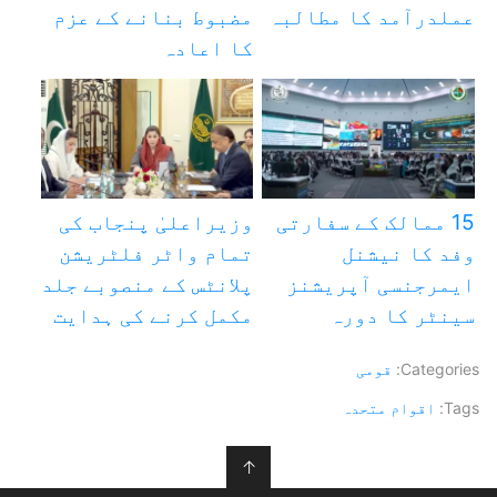
عملدرآمد کا مطالبہ
مضبوط بنانے کے عزم
کا اعادہ
15 ممالک کے سفارتی
وزیراعلیٰ پنجاب کی
وفد کا نیشنل
تمام واٹر فلٹریشن
ایمرجنسی آپریشنز
پلانٹس کے منصوبے جلد
سینٹر کا دورہ
مکمل کرنے کی ہدایت
Categories:
قومی
Tags:
اقوام متحدہ
↑