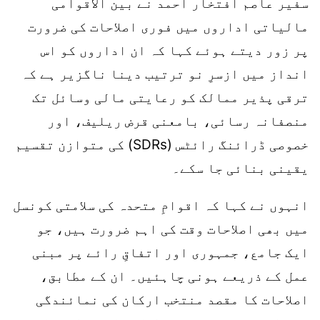
سفیر عاصم افتخار احمد نے بین الاقوامی
مالیاتی اداروں میں فوری اصلاحات کی ضرورت
پر زور دیتے ہوئے کہا کہ ان اداروں کو اس
انداز میں ازسرِ نو ترتیب دینا ناگزیر ہے کہ
ترقی پذیر ممالک کو رعایتی مالی وسائل تک
منصفانہ رسائی، بامعنی قرض ریلیف، اور
خصوصی ڈرائنگ رائٹس (SDRs) کی متوازن تقسیم
یقینی بنائی جا سکے۔
انہوں نے کہا کہ اقوامِ متحدہ کی سلامتی کونسل
میں بھی اصلاحات وقت کی اہم ضرورت ہیں، جو
ایک جامع، جمہوری اور اتفاقِ رائے پر مبنی
عمل کے ذریعے ہونی چاہئیں۔ ان کے مطابق،
اصلاحات کا مقصد منتخب ارکان کی نمائندگی