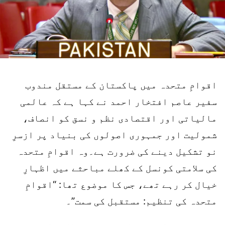
اقوامِ متحدہ میں پاکستان کے مستقل مندوب
سفیر عاصم افتخار احمد نے کہا ہے کہ عالمی
مالیاتی اور اقتصادی نظم و نسق کو انصاف،
شمولیت اور جمہوری اصولوں کی بنیاد پر ازسرِ
نو تشکیل دینے کی ضرورت ہے۔وہ اقوامِ متحدہ
کی سلامتی کونسل کے کھلے مباحثے میں اظہارِ
خیال کر رہے تھے، جس کا موضوع تھا: “اقوامِ
متحدہ کی تنظیم: مستقبل کی سمت”۔